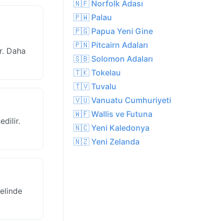
🇳🇫 Norfolk Adası
🇵🇼 Palau
🇵🇬 Papua Yeni Gine
🇵🇳 Pitcairn Adaları
r. Daha
🇸🇧 Solomon Adaları
🇹🇰 Tokelau
🇹🇻 Tuvalu
🇻🇺 Vanuatu Cumhuriyeti
🇼🇫 Wallis ve Futuna
dilir.
🇳🇨 Yeni Kaledonya
🇳🇿 Yeni Zelanda
elinde