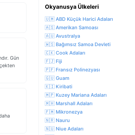
Okyanusya Ülkeleri
🇺🇲 ABD Küçük Harici Adaları
🇦🇸 Amerikan Samoası
🇦🇺 Avustralya
🇼🇸 Bağımsız Samoa Devleti
🇨🇰 Cook Adaları
ndır. Gün
🇫🇯 Fiji
rçekten
🇵🇫 Fransız Polinezyası
🇬🇺 Guam
🇰🇮 Kiribati
🇲🇵 Kuzey Mariana Adaları
🇲🇭 Marshall Adaları
🇫🇲 Mikronezya
 daha
🇳🇷 Nauru
🇳🇺 Niue Adaları