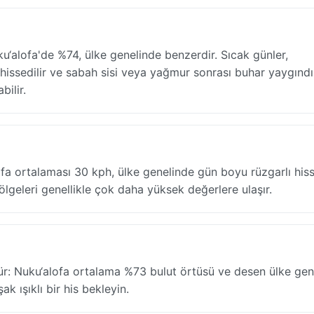
ku‘alofa'de %74, ülke genelinde benzerdir. Sıcak günler,
ssedilir ve sabah sisi veya yağmur sonrası buhar yaygındı
bilir.
ofa ortalaması 30 kph, ülke genelinde gün boyu rüzgarlı hisse
lgeleri genellikle çok daha yüksek değerlere ulaşır.
ür: Nuku‘alofa ortalama %73 bulut örtüsü ve desen ülke gen
k ışıklı bir his bekleyin.