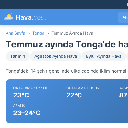
Hava.
best
Afr
Ana Sayfa
>
Tonga
>
Temmuz Ayında Hava
Temmuz ayında Tonga'de h
Tahmin
Ağustos Ayında Hava
Eylül Ayında Hava
Tonga'deki 14 şehir genelinde ülke çapında iklim normalle
ORTALAMA YÜKSEK
ORTALAMA DÜŞÜK
YAĞI
23°C
22°C
87
ARALIK
23–24°C