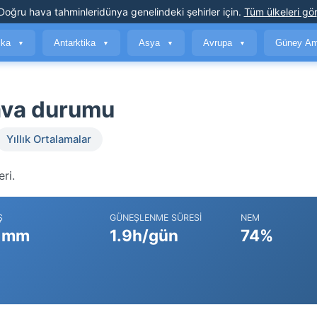
Doğru hava tahminleri
dünya genelindeki şehirler için
.
Tüm ülkeleri gör
ika
Antarktika
Asya
Avrupa
Güney Am
▼
▼
▼
▼
ava durumu
Yıllık Ortalamalar
ri.
Ş
GÜNEŞLENME SÜRESI
NEM
 mm
1.9h/gün
74%