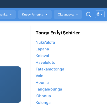
.
🌐
erika
Kuzey Amerika
Okyanusya
▾
▼
▼
▼
Tonga En İyi Şehirler
Nuku‘alofa
Lapaha
Kolovai
Haveluloto
Tatakamotonga
Vaini
Houma
Fangale’ounga
‘Ohonua
Kolonga