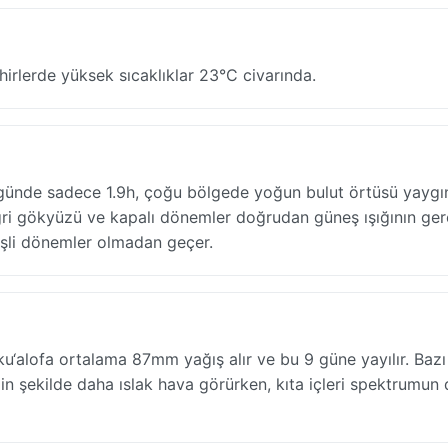
hirlerde yüksek sıcaklıklar 23°C civarında.
e günde sadece 1.9h, çoğu bölgede yoğun bulut örtüsü yaygı
ı gri gökyüzü ve kapalı dönemler doğrudan güneş ışığının ge
neşli dönemler olmadan geçer.
u‘alofa ortalama 87mm yağış alır ve bu 9 güne yayılır. Bazı
rgin şekilde daha ıslak hava görürken, kıta içleri spektrumun