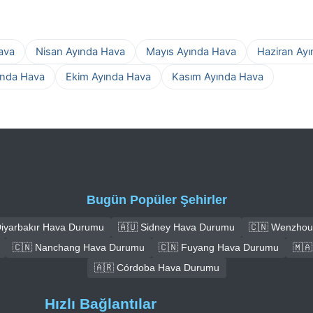
ava
Nisan Ayında Hava
Mayıs Ayında Hava
Haziran Ay
ında Hava
Ekim Ayında Hava
Kasım Ayında Hava
Bugün Popüler Şehirler
Diyarbakır Hava Durumu
🇦🇺 Sidney Hava Durumu
🇨🇳 Wenzhou
🇨🇳 Nanchang Hava Durumu
🇨🇳 Fuyang Hava Durumu
🇲
🇦🇷 Córdoba Hava Durumu
Hızlı Bağlantılar