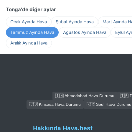
Tonga'de diğer aylar
Ocak Ayında Hava
Şubat Ayında Hava
Mart Ayında H
Temmuz Ayında Hava
Ağustos Ayında Hava
Eylül Ay
Aralık Ayında Hava
🇮🇳 Ahmedabad Hava Durumu
🇹🇷 
🇨🇩 Kinşasa Hava Durumu
🇰🇷 Seul Hava Durumu
Hakkında Hava.best