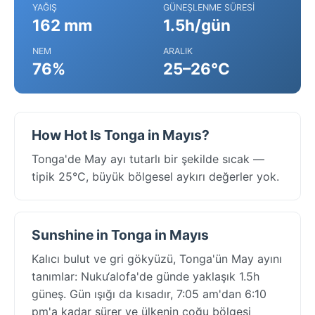
YAĞIŞ
GÜNEŞLENME SÜRESI
162 mm
1.5h/gün
NEM
ARALIK
76%
25–26°C
How Hot Is Tonga in Mayıs?
Tonga'de May ayı tutarlı bir şekilde sıcak —
tipik 25°C, büyük bölgesel aykırı değerler yok.
Sunshine in Tonga in Mayıs
Kalıcı bulut ve gri gökyüzü, Tonga'ün May ayını
tanımlar: Nuku‘alofa'de günde yaklaşık 1.5h
güneş. Gün ışığı da kısadır, 7:05 am'dan 6:10
pm'a kadar sürer ve ülkenin çoğu bölgesi