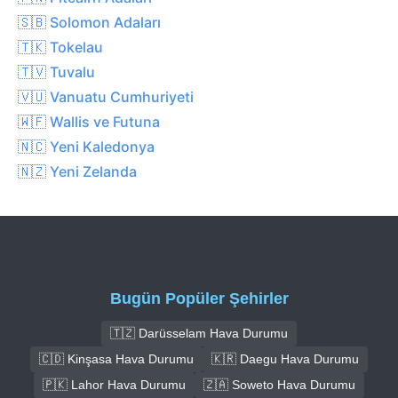
🇸🇧 Solomon Adaları
🇹🇰 Tokelau
🇹🇻 Tuvalu
🇻🇺 Vanuatu Cumhuriyeti
🇼🇫 Wallis ve Futuna
🇳🇨 Yeni Kaledonya
🇳🇿 Yeni Zelanda
Bugün Popüler Şehirler
🇹🇿 Darüsselam Hava Durumu
🇨🇩 Kinşasa Hava Durumu
🇰🇷 Daegu Hava Durumu
🇵🇰 Lahor Hava Durumu
🇿🇦 Soweto Hava Durumu