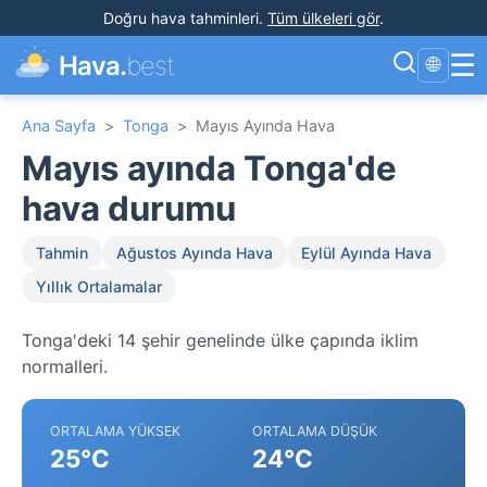
Doğru hava tahminleri
.
Tüm ülkeleri gör
.
☰
Hava.
best
🌐
Ana Sayfa
>
Tonga
>
Mayıs Ayında Hava
Mayıs ayında Tonga'de
hava durumu
Tahmin
Ağustos Ayında Hava
Eylül Ayında Hava
Yıllık Ortalamalar
Tonga'deki 14 şehir genelinde ülke çapında iklim
normalleri.
ORTALAMA YÜKSEK
ORTALAMA DÜŞÜK
25°C
24°C