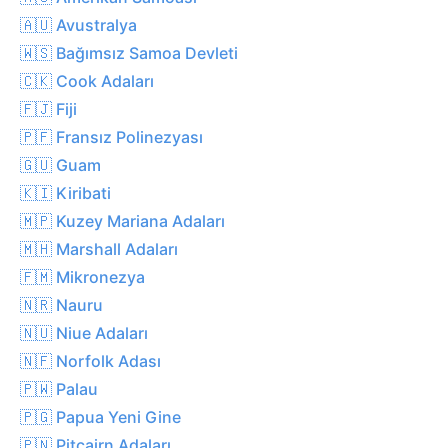
🇦🇺 Avustralya
🇼🇸 Bağımsız Samoa Devleti
🇨🇰 Cook Adaları
🇫🇯 Fiji
🇵🇫 Fransız Polinezyası
🇬🇺 Guam
🇰🇮 Kiribati
🇲🇵 Kuzey Mariana Adaları
🇲🇭 Marshall Adaları
🇫🇲 Mikronezya
🇳🇷 Nauru
🇳🇺 Niue Adaları
🇳🇫 Norfolk Adası
🇵🇼 Palau
🇵🇬 Papua Yeni Gine
🇵🇳 Pitcairn Adaları