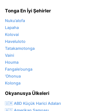
Tonga En İyi Şehirler
Nuku‘alofa
Lapaha
Kolovai
Haveluloto
Tatakamotonga
Vaini
Houma
Fangale’ounga
‘Ohonua
Kolonga
Okyanusya Ülkeleri
🇺🇲 ABD Küçük Harici Adaları
🇦🇸 Amerikan Samoası