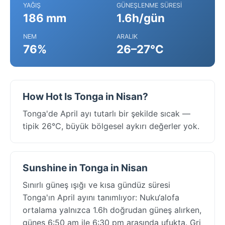
YAĞIŞ
GÜNEŞLENME SÜRESI
186 mm
1.6h/gün
NEM
ARALIK
76%
26–27°C
How Hot Is Tonga in Nisan?
Tonga'de April ayı tutarlı bir şekilde sıcak —
tipik 26°C, büyük bölgesel aykırı değerler yok.
Sunshine in Tonga in Nisan
Sınırlı güneş ışığı ve kısa gündüz süresi
Tonga'ın April ayını tanımlıyor: Nuku‘alofa
ortalama yalnızca 1.6h doğrudan güneş alırken,
güneş 6:50 am ile 6:30 pm arasında ufukta. Gri