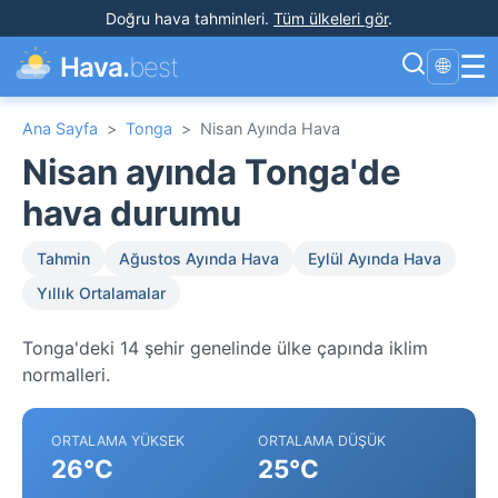
Doğru hava tahminleri
.
Tüm ülkeleri gör
.
☰
Hava.
best
🌐
Ana Sayfa
>
Tonga
>
Nisan Ayında Hava
Nisan ayında Tonga'de
hava durumu
Tahmin
Ağustos Ayında Hava
Eylül Ayında Hava
Yıllık Ortalamalar
Tonga'deki 14 şehir genelinde ülke çapında iklim
normalleri.
ORTALAMA YÜKSEK
ORTALAMA DÜŞÜK
26°C
25°C