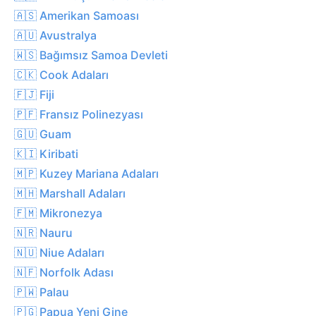
🇦🇸 Amerikan Samoası
🇦🇺 Avustralya
🇼🇸 Bağımsız Samoa Devleti
🇨🇰 Cook Adaları
🇫🇯 Fiji
🇵🇫 Fransız Polinezyası
🇬🇺 Guam
🇰🇮 Kiribati
🇲🇵 Kuzey Mariana Adaları
🇲🇭 Marshall Adaları
🇫🇲 Mikronezya
🇳🇷 Nauru
🇳🇺 Niue Adaları
🇳🇫 Norfolk Adası
🇵🇼 Palau
🇵🇬 Papua Yeni Gine