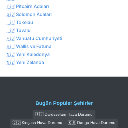
🇵🇳 Pitcairn Adaları
🇸🇧 Solomon Adaları
🇹🇰 Tokelau
🇹🇻 Tuvalu
🇻🇺 Vanuatu Cumhuriyeti
🇼🇫 Wallis ve Futuna
🇳🇨 Yeni Kaledonya
🇳🇿 Yeni Zelanda
Bugün Popüler Şehirler
🇹🇿 Darüsselam Hava Durumu
🇨🇩 Kinşasa Hava Durumu
🇰🇷 Daegu Hava Durumu