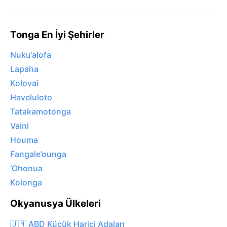
Tonga En İyi Şehirler
Nuku‘alofa
Lapaha
Kolovai
Haveluloto
Tatakamotonga
Vaini
Houma
Fangale’ounga
‘Ohonua
Kolonga
Okyanusya Ülkeleri
🇺🇲 ABD Küçük Harici Adaları