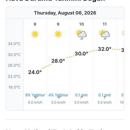
Thursday, August 06, 2026
8
9
10
11
1
34.0°C
32.0°
32.
30.0°
30.0°C
28.0°
26.0°C
24.0°
22.0°C
18.0°C
9% Yağmur
4% Yağmur
0.1 mm
0.1 mm
0.4
↑
↑
↑
↑
4.0 km/h
3.0 km/h
5.0 km/h
5.0 km/h
10.0 