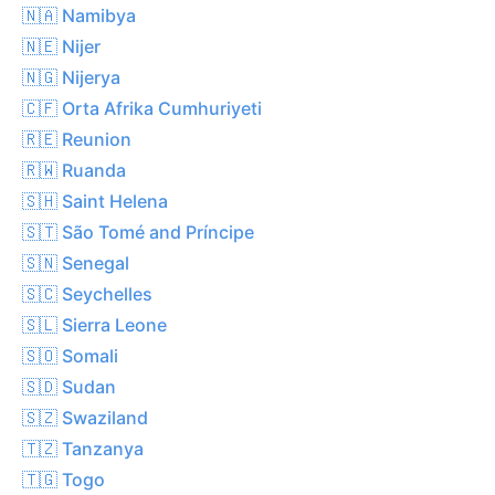
🇳🇦 Namibya
🇳🇪 Nijer
🇳🇬 Nijerya
🇨🇫 Orta Afrika Cumhuriyeti
🇷🇪 Reunion
🇷🇼 Ruanda
🇸🇭 Saint Helena
🇸🇹 São Tomé and Príncipe
🇸🇳 Senegal
🇸🇨 Seychelles
🇸🇱 Sierra Leone
🇸🇴 Somali
🇸🇩 Sudan
🇸🇿 Swaziland
🇹🇿 Tanzanya
🇹🇬 Togo