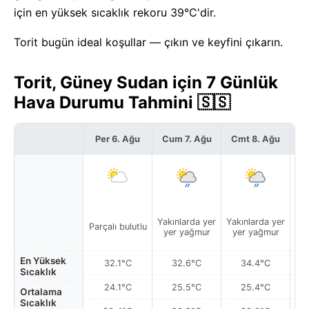
için en yüksek sıcaklık rekoru 39°C'dir.
Torit bugün ideal koşullar — çıkın ve keyfini çıkarın.
Torit, Güney Sudan için 7 Günlük
Hava Durumu Tahmini 🇸🇸
Per 6. Ağu
Cum 7. Ağu
Cmt 8. Ağu
P
Yakınlarda yer
Yakınlarda yer
Yak
Parçalı bulutlu
yer yağmur
yer yağmur
y
En Yüksek
32.1°C
32.6°C
34.4°C
Sıcaklık
24.1°C
25.5°C
25.4°C
Ortalama
Sıcaklık