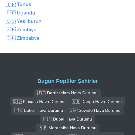
🇹🇳 Tunus
🇺🇬 Uganda
🇨🇻 Yeşilburun
🇿🇲 Zambiya
🇿🇼 Zimbabve
Bugün Popüler Şehirler
🇹🇿 Darüsselam Hava Durumu
🇨🇩 Kinşasa Hava Durumu
🇰🇷 Daegu Hava Durumu
🇵🇰 Lahor Hava Durumu
🇿🇦 Soweto Hava Durumu
🇦🇪 Dubai Hava Durumu
🇻🇪 Maracaibo Hava Durumu