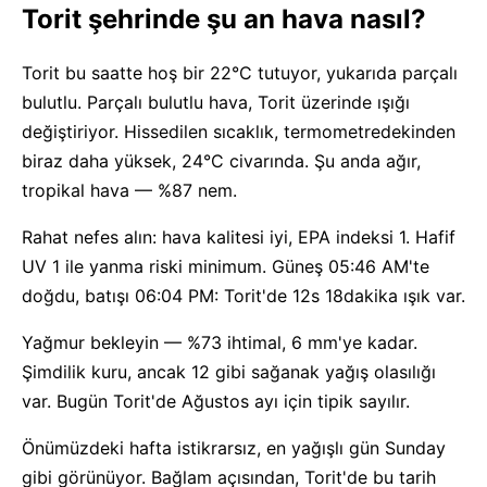
Torit şehrinde şu an hava nasıl?
Torit bu saatte hoş bir 22°C tutuyor, yukarıda parçalı
bulutlu. Parçalı bulutlu hava, Torit üzerinde ışığı
değiştiriyor. Hissedilen sıcaklık, termometredekinden
biraz daha yüksek, 24°C civarında. Şu anda ağır,
tropikal hava — %87 nem.
Rahat nefes alın: hava kalitesi iyi, EPA indeksi 1. Hafif
UV 1 ile yanma riski minimum. Güneş 05:46 AM'te
doğdu, batışı 06:04 PM: Torit'de 12s 18dakika ışık var.
Yağmur bekleyin — %73 ihtimal, 6 mm'ye kadar.
Şimdilik kuru, ancak 12 gibi sağanak yağış olasılığı
var. Bugün Torit'de Ağustos ayı için tipik sayılır.
Önümüzdeki hafta istikrarsız, en yağışlı gün Sunday
gibi görünüyor. Bağlam açısından, Torit'de bu tarih