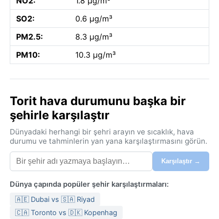
NO2:
1.8 µg/m³
SO2:
0.6 µg/m³
PM2.5:
8.3 µg/m³
PM10:
10.3 µg/m³
Torit hava durumunu başka bir
şehirle karşılaştır
Dünyadaki herhangi bir şehri arayın ve sıcaklık, hava
durumu ve tahminlerin yan yana karşılaştırmasını görün.
Karşılaştır →
Dünya çapında popüler şehir karşılaştırmaları:
🇦🇪 Dubai vs 🇸🇦 Riyad
🇨🇦 Toronto vs 🇩🇰 Kopenhag