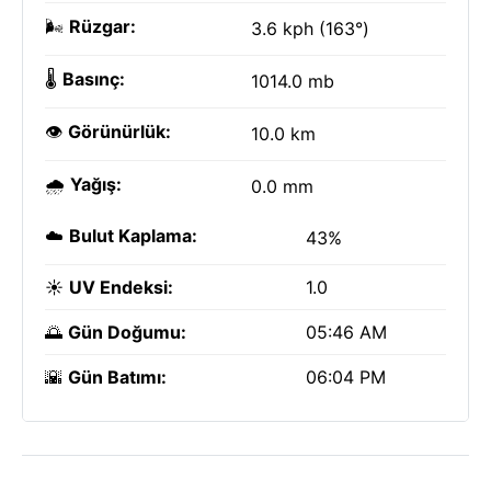
🌬️
Rüzgar:
3.6 kph (163°)
🌡️
Basınç:
1014.0 mb
👁️
Görünürlük:
10.0 km
🌧️
Yağış:
0.0 mm
☁️
Bulut Kaplama:
43%
☀️
UV Endeksi:
1.0
🌅
Gün Doğumu:
05:46 AM
🌇
Gün Batımı:
06:04 PM