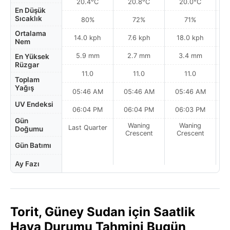
20.4°C
20.8°C
20.0°C
En Düşük
Sıcaklık
80%
72%
71%
Ortalama
14.0 kph
7.6 kph
18.0 kph
Nem
5.9 mm
2.7 mm
3.4 mm
En Yüksek
Rüzgar
11.0
11.0
11.0
Toplam
Yağış
05:46 AM
05:46 AM
05:46 AM
0
UV Endeksi
06:04 PM
06:04 PM
06:03 PM
Gün
Waning
Waning
Last Quarter
Doğumu
Crescent
Crescent
Gün Batımı
Ay Fazı
Torit, Güney Sudan için Saatlik
Hava Durumu Tahmini Bugün