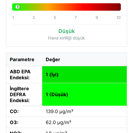
1
1
3
5
7
9
10
Düşük
Hava kirliliği düşük
Parametre
Değer
ABD EPA
1 (İyi)
Endeksi:
İngiltere
DEFRA
1 (Düşük)
Endeksi:
CO:
139.0 µg/m³
O3:
62.0 µg/m³