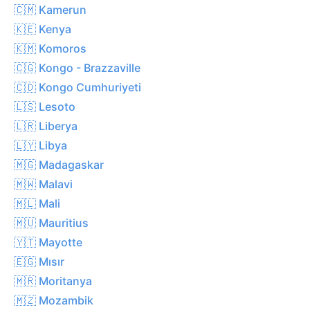
🇨🇲 Kamerun
🇰🇪 Kenya
🇰🇲 Komoros
🇨🇬 Kongo - Brazzaville
🇨🇩 Kongo Cumhuriyeti
🇱🇸 Lesoto
🇱🇷 Liberya
🇱🇾 Libya
🇲🇬 Madagaskar
🇲🇼 Malavi
🇲🇱 Mali
🇲🇺 Mauritius
🇾🇹 Mayotte
🇪🇬 Mısır
🇲🇷 Moritanya
🇲🇿 Mozambik