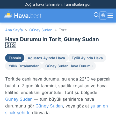
Doğru hava tahminleri
.
Tüm ülkeleri gör
.
☰
Hava.
best
🌐
Ana Sayfa
>
Güney Sudan
>
Torit
Hava Durumu in Torit, Güney Sudan
🇸🇸
Tahmin
Ağustos Ayında Hava
Eylül Ayında Hava
Yıllık Ortalamalar
Güney Sudan Hava Durumu
Torit'de canlı hava durumu, şu anda 22°C ve parçalı
bulutlu. 7 günlük tahmini, saatlik koşulları ve hava
kalitesi endeksini görüntüle. Torit şu bölgede
Güney Sudan
— tüm büyük şehirlerde hava
durumunu gör
Güney Sudan
, veya göz at
şu an en
sıcak şehirler
dünyada.