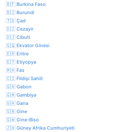
🇧🇫 Burkina Faso
🇧🇮 Burundi
🇹🇩 Çad
🇩🇿 Cezayir
🇩🇯 Cibuti
🇬🇶 Ekvator Ginesi
🇪🇷 Eritre
🇪🇹 Etiyopya
🇲🇦 Fas
🇨🇮 Fildişi Sahili
🇬🇦 Gabon
🇬🇲 Gambiya
🇬🇭 Gana
🇬🇳 Gine
🇬🇼 Gine-Biso
🇿🇦 Güney Afrika Cumhuriyeti