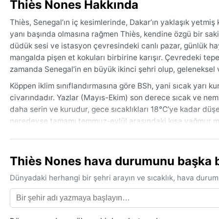
Thiès Nones Hakkında
Thiès, Senegal’ın iç kesimlerinde, Dakar’ın yaklaşık yetmiş
yanı başında olmasına rağmen Thiès, kendine özgü bir sakinli
düdük sesi ve istasyon çevresindeki canlı pazar, günlük hayatı
mangalda pişen et kokuları birbirine karışır. Çevredeki tepe
zamanda Senegal’in en büyük ikinci şehri olup, geleneksel 
Köppen iklim sınıflandırmasına göre BSh, yani sıcak yarı kur
civarındadır. Yazlar (Mayıs-Ekim) son derece sıcak ve nemli
daha serin ve kurudur, gece sıcaklıkları 18°C’ye kadar düş
neredeyse tamamı temmuz-eylül arasındaki kısa yağmur mev
%30’lara iner. Seyahat için hafif pamuklu kıyafetler, güneş 
görür.
Thiès Nones hava durumunu başka bir
Thiès’i ziyaret etmek için en uygun dönem, kasım ayından ş
25-30°C arasında seyreder, yağmur riski yok denecek kadar 
Dünyadaki herhangi bir şehri arayın ve sıcaklık, hava durum
rüzgarıdır. Kasım ve mart ayları arasında Sahra Çölü’nden 
mesafesini düşürür. Harmattan döneminde cilt ve solunum yol
aylarında ise şiddetli sağanaklar ve gök gürültülü fırtınalar