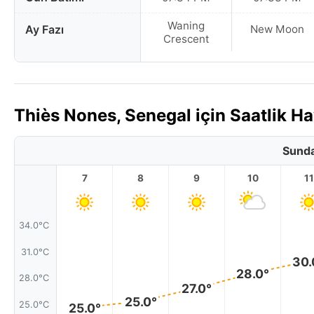
Waning
Ay Fazı
New Moon
Crescent
Thiès Nones, Senegal için Saatlik 
Sunda
7
8
9
10
11
34.0°C
31.0°C
30.
28.0°
28.0°C
27.0°
25.0°
25.0°C
25.0°