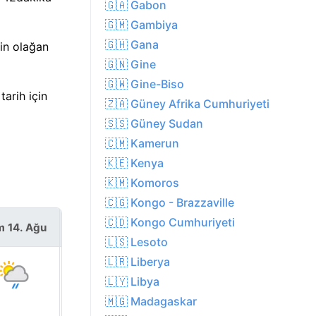
🇬🇦 Gabon
🇬🇲 Gambiya
🇬🇭 Gana
in olağan
🇬🇳 Gine
🇬🇼 Gine-Biso
arih için
🇿🇦 Güney Afrika Cumhuriyeti
🇸🇸 Güney Sudan
🇨🇲 Kamerun
🇰🇪 Kenya
🇰🇲 Komoros
🇨🇬 Kongo - Brazzaville
🇨🇩 Kongo Cumhuriyeti
 14. Ağu
Cmt 15. Ağu
🇱🇸 Lesoto
🇱🇷 Liberya
🇱🇾 Libya
🇲🇬 Madagaskar