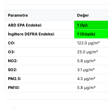
Parametre
Değer
ABD EPA Endeksi:
1 (İyi)
İngiltere DEFRA Endeksi:
1 (Düşük)
CO:
122.0 µg/m³
O3:
25.0 µg/m³
NO2:
5.8 µg/m³
SO2:
3.1 µg/m³
PM2.5:
4.3 µg/m³
PM10:
5.8 µg/m³