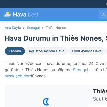
Hava.
best
Afr
Ana Sayfa
>
Senegal
>
Thiès Nones
Hava Durumu in Thiès Nones, 
Tahmin
Ağustos Ayında Hava
Eylül Ayında Hava
Thiès Nones'de canlı hava durumu, şu anda 24°C ve açık
görüntüle. Thiès Nones şu bölgede
Senegal
— tüm bü
sıcak şehirler
dünyada.
Thiè
Saat 