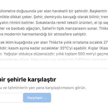
 kilometre doğusunda yer alan hareketli bir şehirdir. Başkenti
kle dikkat çeker. Şehir, demiryolu kavşağı olarak bilinir; tren
n ritmini belirler. Sokaklarda renkli tekstil ürünleri, el işi se
ler ve baobab ağaçları, Sahel’in tipik manzarasını sunar. Thiès
ve modernin harmanlandığı bir atmosfere sahiptir.
ak iklim kuşağında yer alan Thiès’te yıllık ortalama sıcaklık 2
dir; kasım ayına kadar sıcaklıklar 35°C’yi aşabilir. Kışlar (Ka
er. Yağışlar oldukça düzensizdir; yıllık toplam 500 mm’yi geçm
siminde düşer. Nem oranı yaz aylarında %80’lere ulaşırken, 
koruyucu ve şapka vazgeçilmezdir; kış akşamları için ince bir 
 şehirle karşılaştır
ubat ayına kadar süren serin ve kurak mevsimdir. Bu aylarda s
azdır. En dikkat çekici hava olayı, harmattan adı verilen Toz
u ve tahminlerin yan yana karşılaştırmasını görün.
esen bu kuru ve tozlu rüzgar, gökyüzünü puslu bir griye bürür
ları hassas kişiler için nemlendirici ve maske faydalı olabili
Karşılaştır →
 görülür, ancak bunlar genellikle kısa sürelidir. Ne tropikal sik