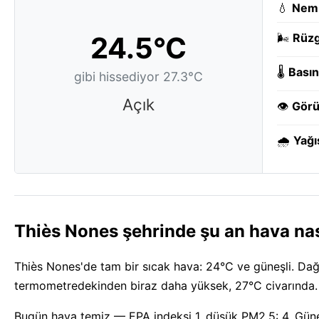
💧
Nem
24.5°C
🌬️
Rüzg
🌡️
Basın
gibi hissediyor 27.3°C
Açık
👁️
Görü
🌧️
Yağı
Thiès Nones şehrinde şu an hava nas
Thiès Nones'de tam bir sıcak hava: 24°C ve güneşli. Dağın
termometredekinden biraz daha yüksek, 27°C civarında. 
Bugün hava temiz — EPA indeksi 1, düşük PM2.5: 4. Gün