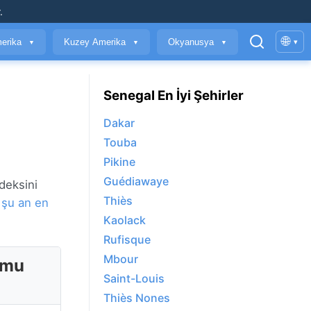
.
🌐
erika
Kuzey Amerika
Okyanusya
▾
▼
▼
▼
Senegal En İyi Şehirler
Dakar
Touba
Pikine
Guédiawaye
deksini
Thiès
t
şu an en
Kaolack
Rufisque
Mbour
umu
Saint-Louis
Thiès Nones