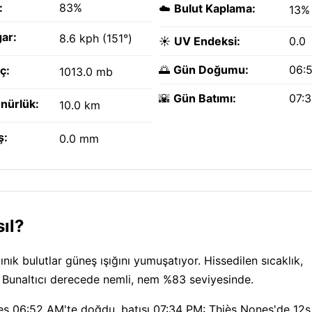
:
83%
☁️
Bulut Kaplama:
13%
ar:
8.6 kph (151°)
☀️
UV Endeksi:
0.0
🌅
Gün Doğumu:
06:
ç:
1013.0 mb
🌇
Gün Batımı:
07:
nürlük:
10.0 km
ş:
0.0 mm
ıl?
ık bulutlar güneş ışığını yumuşatıyor. Hissedilen sıcaklık,
Bunaltıcı derecede nemli, nem %83 seviyesinde.
eş 06:52 AM'te doğdu, batışı 07:34 PM: Thiès Nones'de 12