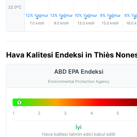
22.0°C
12% Yağmur
13% Yağmur
10% Yağmur
9% Yağmur
6% Ya
↑
↑
↑
↑
7.0 km/h
9.0 km/h
13.0 km/h
15.0 km/h
16.0 
Hava Kalitesi Endeksi in Thiès Nones
ABD EPA Endeksi
Environmental Protection Agency
1
1
2
3
4
5
İyi
Hava kalitesi tatmin edici kabul edilir