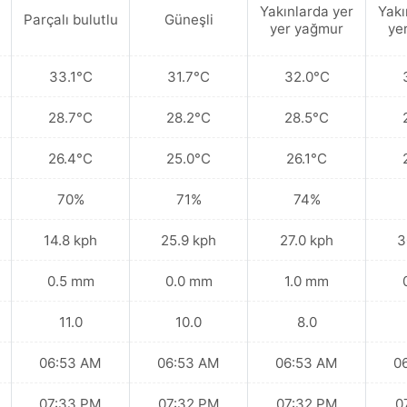
Yakınlarda yer
Yakı
Parçalı bulutlu
Güneşli
yer yağmur
ye
33.1°C
31.7°C
32.0°C
28.7°C
28.2°C
28.5°C
26.4°C
25.0°C
26.1°C
70%
71%
74%
14.8 kph
25.9 kph
27.0 kph
3
0.5 mm
0.0 mm
1.0 mm
11.0
10.0
8.0
06:53 AM
06:53 AM
06:53 AM
0
07:33 PM
07:32 PM
07:32 PM
0