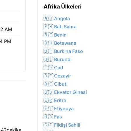
Afrika Ülkeleri
🇦🇴 Angola
🇪🇭 Batı Sahra
52 AM
🇧🇯 Benin
34 PM
🇧🇼 Botswana
🇧🇫 Burkina Faso
🇧🇮 Burundi
🇹🇩 Çad
🇩🇿 Cezayir
🇩🇯 Cibuti
🇬🇶 Ekvator Ginesi
🇪🇷 Eritre
🇪🇹 Etiyopya
🇲🇦 Fas
🇨🇮 Fildişi Sahili
s 42dakika