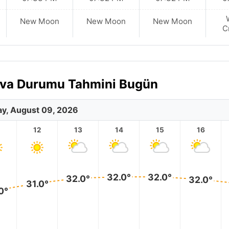
New Moon
New Moon
New Moon
C
Hava Durumu Tahmini Bugün
y, August 09, 2026
12
13
14
15
16
32.0°
32.0°
32.0°
32.0°
31.0°
0°