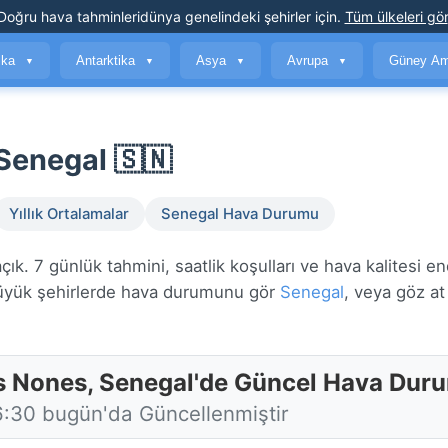
Doğru hava tahminleri
dünya genelindeki şehirler için
.
Tüm ülkeleri gör
ika
Antarktika
Asya
Avrupa
Güney Am
▼
▼
▼
▼
Senegal 🇸🇳
Yıllık Ortalamalar
Senegal Hava Durumu
. 7 günlük tahmini, saatlik koşulları ve hava kalitesi en
yük şehirlerde hava durumunu gör
Senegal
, veya göz a
s Nones, Senegal'de Güncel Hava Dur
6:30 bugün'da Güncellenmiştir