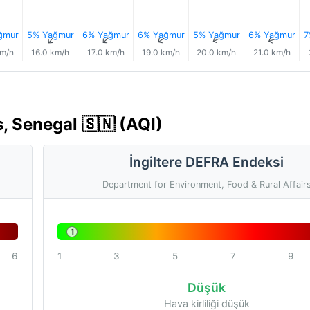
ğmur
5% Yağmur
6% Yağmur
6% Yağmur
5% Yağmur
6% Yağmur
7
↑
↑
↑
↑
↑
↑
km/h
16.0 km/h
17.0 km/h
19.0 km/h
20.0 km/h
21.0 km/h
, Senegal 🇸🇳 (AQI)
İngiltere DEFRA Endeksi
Department for Environment, Food & Rural Affair
1
6
1
3
5
7
9
Düşük
Hava kirliliği düşük