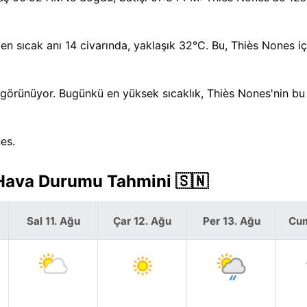
 sıcak anı 14 civarında, yaklaşık 32°C. Bu, Thiès Nones iç
 görünüyor. Bugünkü en yüksek sıcaklık, Thiès Nones'nin bu t
es.
 Hava Durumu Tahmini 🇸🇳
Sal 11. Ağu
Çar 12. Ağu
Per 13. Ağu
Cum