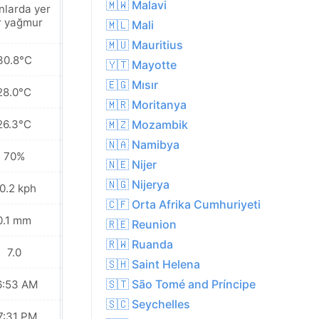
🇲🇼 Malavi
nlarda yer
Parçalı bulutlu
r yağmur
🇲🇱 Mali
🇲🇺 Mauritius
30.8°C
31.0°C
🇾🇹 Mayotte
🇪🇬 Mısır
28.0°C
27.4°C
🇲🇷 Moritanya
26.3°C
25.4°C
🇲🇿 Mozambik
🇳🇦 Namibya
70%
66%
🇳🇪 Nijer
🇳🇬 Nijerya
0.2 kph
25.6 kph
🇨🇫 Orta Afrika Cumhuriyeti
0.1 mm
0.1 mm
🇷🇪 Reunion
🇷🇼 Ruanda
7.0
8.0
🇸🇭 Saint Helena
🇸🇹 São Tomé and Príncipe
6:53 AM
06:53 AM
🇸🇨 Seychelles
7:31 PM
07:30 PM