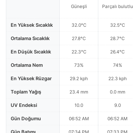
Güneşli
Parçalı bulutlu
En Yüksek Sıcaklık
32.0°C
32.5°C
Ortalama Sıcaklık
27.8°C
28.7°C
En Düşük Sıcaklık
22.3°C
26.4°C
Ortalama Nem
73%
74%
En Yüksek Rüzgar
29.2 kph
22.3 kph
Toplam Yağış
23.4 mm
0.0 mm
UV Endeksi
10.0
9.0
Gün Doğumu
06:52 AM
06:52 AM
Gün Batımı
07:34 PM
07:33 PM