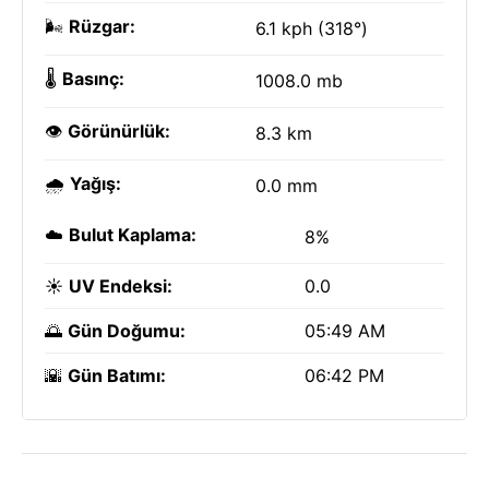
🌬️
Rüzgar:
6.1 kph (318°)
🌡️
Basınç:
1008.0 mb
👁️
Görünürlük:
8.3 km
🌧️
Yağış:
0.0 mm
☁️
Bulut Kaplama:
8%
☀️
UV Endeksi:
0.0
🌅
Gün Doğumu:
05:49 AM
🌇
Gün Batımı:
06:42 PM