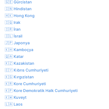
🇬🇪 Gürcistan
🇮🇳 Hindistan
🇭🇰 Hong Kong
🇮🇶 Irak
🇮🇷 İran
🇮🇱 İsrail
🇯🇵 Japonya
🇰🇭 Kamboçya
🇶🇦 Katar
🇰🇿 Kazakistan
🇨🇾 Kıbrıs Cumhuriyeti
🇰🇬 Kırgızistan
🇰🇷 Kore Cumhuriyeti
🇰🇵 Kore Demokratik Halk Cumhuriyeti
🇰🇼 Kuveyt
🇱🇦 Laos