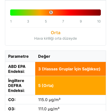
5
1
3
5
7
9
10
Orta
Hava kirliliği orta düzeyde
Parametre
Değer
ABD EPA
3 (Hassas Gruplar İçin Sağlıksız)
Endeksi:
İngiltere
DEFRA
5 (Orta)
Endeksi:
CO:
115.0 µg/m³
O3:
111.0 µg/m³