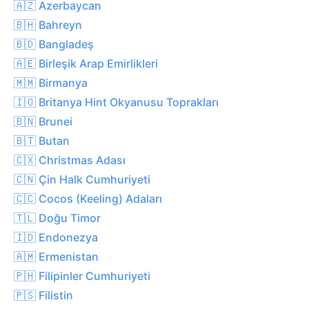
🇦🇿 Azerbaycan
🇧🇭 Bahreyn
🇧🇩 Bangladeş
🇦🇪 Birleşik Arap Emirlikleri
🇲🇲 Birmanya
🇮🇴 Britanya Hint Okyanusu Toprakları
🇧🇳 Brunei
🇧🇹 Butan
🇨🇽 Christmas Adası
🇨🇳 Çin Halk Cumhuriyeti
🇨🇨 Cocos (Keeling) Adaları
🇹🇱 Doğu Timor
🇮🇩 Endonezya
🇦🇲 Ermenistan
🇵🇭 Filipinler Cumhuriyeti
🇵🇸 Filistin