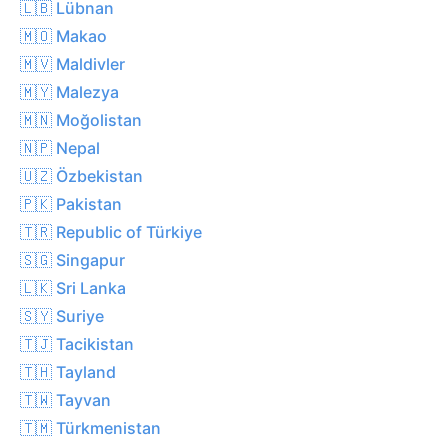
🇱🇧 Lübnan
🇲🇴 Makao
🇲🇻 Maldivler
🇲🇾 Malezya
🇲🇳 Moğolistan
🇳🇵 Nepal
🇺🇿 Özbekistan
🇵🇰 Pakistan
🇹🇷 Republic of Türkiye
🇸🇬 Singapur
🇱🇰 Sri Lanka
🇸🇾 Suriye
🇹🇯 Tacikistan
🇹🇭 Tayland
🇹🇼 Tayvan
🇹🇲 Türkmenistan