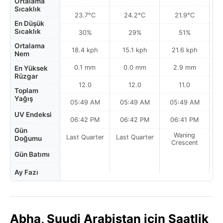
Ortalama
Sıcaklık
23.7°C
24.2°C
21.9°C
En Düşük
Sıcaklık
30%
29%
51%
Ortalama
18.4 kph
15.1 kph
21.6 kph
Nem
0.1 mm
0.0 mm
2.9 mm
En Yüksek
Rüzgar
12.0
12.0
11.0
Toplam
Yağış
05:49 AM
05:49 AM
05:49 AM
0
UV Endeksi
06:42 PM
06:42 PM
06:41 PM
Gün
Waning
Last Quarter
Last Quarter
Doğumu
Crescent
Gün Batımı
Ay Fazı
Abha, Suudi Arabistan için Saatlik