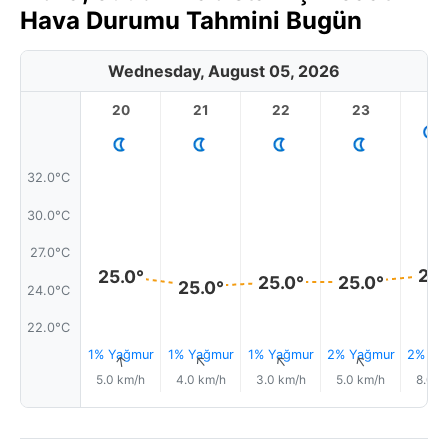
Hava Durumu Tahmini Bugün
Wednesday, August 05, 2026
20
21
22
23
32.0°C
30.0°C
27.0°C
26.
25.0°
25.0°
25.0°
25.0°
24.0°C
22.0°C
1% Yağmur
1% Yağmur
1% Yağmur
2% Yağmur
2% Ya
↑
↑
↑
↑
5.0 km/h
4.0 km/h
3.0 km/h
5.0 km/h
8.0 k