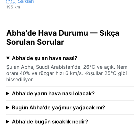
🇾🇪 Sa'dah
195 km
Abha'de Hava Durumu — Sıkça
Sorulan Sorular
Abha'de şu an hava nasıl?
Şu an Abha, Suudi Arabistan'de, 26°C ve açık. Nem
oranı 40% ve rüzgar hızı 6 km/s. Koşullar 25°C gibi
hissediliyor.
Abha'de yarın hava nasıl olacak?
Bugün Abha'de yağmur yağacak mı?
Abha'de bugün sıcaklık nedir?