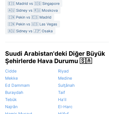
🇪🇸 Madrid vs 🇸🇬 Singapore
🇦🇺 Sidney vs 🇷🇺 Moskova
🇨🇳 Pekin vs 🇪🇸 Madrid
🇨🇳 Pekin vs 🇺🇸 Las Vegas
🇦🇺 Sidney vs 🇯🇵 Osaka
Suudi Arabistan'deki Diğer Büyük
Şehirlerde Hava Durumu 🇸🇦
Cidde
Riyad
Mekke
Medine
Ed Dammam
Sulţānah
Buraydah
Taif
Tebük
Ha'il
Najrān
El-Harc
Hamis Muşayt
Hüfuf