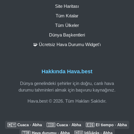
Site Haritası
Tüm Kıtalar
Tüm Ülkeler
Dünya Başkentleri
🧩 Ücretsiz Hava Durumu Widget'ı
Hakkında Hava.best
Dünya genelindeki şehirler için doğru, canlı hava
durumu tahminleri almak için başvuru kaynağınız.
Hava.best © 2026. Tüm Hakları Saklıdır.
🇲🇾
🇮🇩
🇪🇸
Cuaca · Abha
Cuaca · Abha
El tiempo · Abha
🇹🇷
🇭🇺
Hava durumu · Abha
Időjárás · Abha