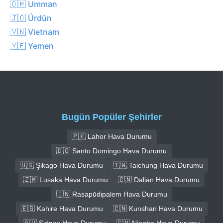
🇴🇲 Umman
🇯🇴 Ürdün
🇻🇳 Vietnam
🇾🇪 Yemen
Bugün Popüler Şehirler
🇵🇰 Lahor Hava Durumu
🇩🇴 Santo Domingo Hava Durumu
🇺🇸 Şikago Hava Durumu
🇹🇼 Taichung Hava Durumu
🇿🇲 Lusaka Hava Durumu
🇨🇳 Dalian Hava Durumu
🇮🇳 Rasapūdipalem Hava Durumu
🇪🇬 Kahire Hava Durumu
🇨🇳 Kunshan Hava Durumu
🇦🇺 Sidney Hava Durumu
🇨🇳 Ningbo Hava Durumu