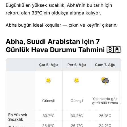
Bugünkü en yüksek sıcaklık, Abha'nin bu tarih için
rekoru olan 33°C'nin oldukça altında kalıyor.
Abha bugün ideal koşullar — çıkın ve keyfini çıkarın.
Abha, Suudi Arabistan için 7
Günlük Hava Durumu Tahmini 🇸🇦
Çar 5. Ağu
Per 6. Ağu
Cum 7. Ağu
C
Yakınlarda gök
Yak
Güneşli
Güneşli
gürültülü fırtına
gürü
En Yüksek
30.7°C
30.2°C
26.3°C
Sıcaklık
26.9°C
26.7°C
24.2°C