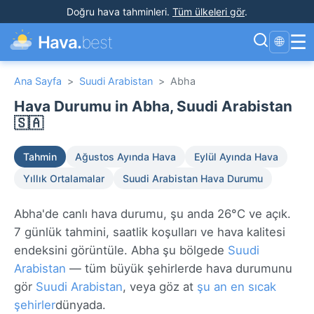
Doğru hava tahminleri
.
Tüm ülkeleri gör
.
☰
Hava.
best
🌐
Ana Sayfa
>
Suudi Arabistan
>
Abha
Hava Durumu in Abha, Suudi Arabistan
🇸🇦
Tahmin
Ağustos Ayında Hava
Eylül Ayında Hava
Yıllık Ortalamalar
Suudi Arabistan Hava Durumu
Abha'de canlı hava durumu, şu anda 26°C ve açık.
7 günlük tahmini, saatlik koşulları ve hava kalitesi
endeksini görüntüle. Abha şu bölgede
Suudi
Arabistan
— tüm büyük şehirlerde hava durumunu
gör
Suudi Arabistan
, veya göz at
şu an en sıcak
şehirler
dünyada.