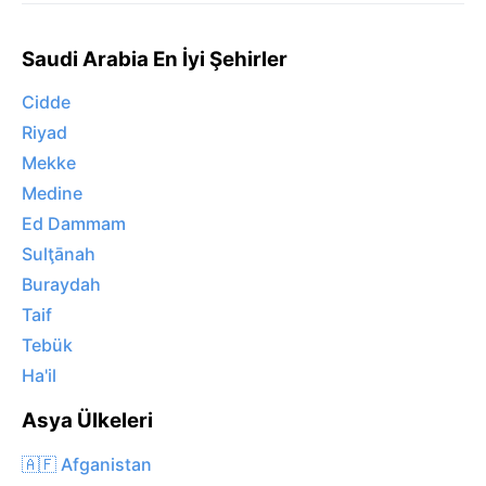
Saudi Arabia En İyi Şehirler
Cidde
Riyad
Mekke
Medine
Ed Dammam
Sulţānah
Buraydah
Taif
Tebük
Ha'il
Asya Ülkeleri
🇦🇫 Afganistan