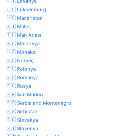
🇱🇹 Litvanya
🇱🇺 Lüksemburg
🇭🇺 Macaristan
🇲🇹 Malta
🇮🇲 Man Adası
🇲🇩 Moldovya
🇲🇨 Monako
🇳🇴 Norveç
🇵🇱 Polonya
🇷🇴 Romanya
🇷🇺 Rusya
🇸🇲 San Marino
🇷🇸 Serbia and Montenegro
🇷🇸 Sırbistan
🇸🇰 Slovakya
🇸🇮 Slovenya