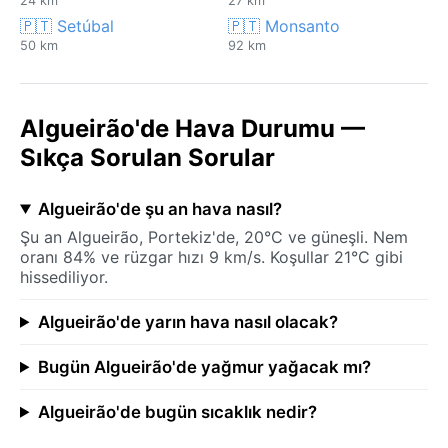
24 km
27 km
🇵🇹 Setúbal
🇵🇹 Monsanto
50 km
92 km
Algueirão'de Hava Durumu —
Sıkça Sorulan Sorular
Algueirão'de şu an hava nasıl?
Şu an Algueirão, Portekiz'de, 20°C ve güneşli. Nem
oranı 84% ve rüzgar hızı 9 km/s. Koşullar 21°C gibi
hissediliyor.
Algueirão'de yarın hava nasıl olacak?
Bugün Algueirão'de yağmur yağacak mı?
Algueirão'de bugün sıcaklık nedir?