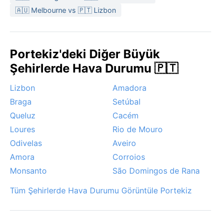
olaylar neredeyse hiç görülmez. Sis, özellikle
🇦🇺 Melbourne vs 🇵🇹 Lizbon
sonbahar sabahlarında Sintra tepelerine yakın
bölgelerde kısa süreli puslara yol açsa da Algueirão’da
kalıcı değildir. Yaz sıcaklıkları nadiren 30°C’yi aşar, bu
Portekiz'deki Diğer Büyük
da şehri Portekiz’in diğer iç kesimlerine kıyasla daha
ferah kılar.
Şehirlerde Hava Durumu 🇵🇹
Lizbon
Amadora
Braga
Setúbal
Queluz
Cacém
Loures
Rio de Mouro
Odivelas
Aveiro
Amora
Corroios
Monsanto
São Domingos de Rana
Tüm Şehirlerde Hava Durumu Görüntüle Portekiz