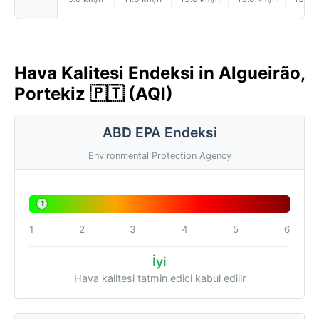
Hava Kalitesi Endeksi in Algueirão,
Portekiz 🇵🇹 (AQI)
ABD EPA Endeksi
Environmental Protection Agency
1
1
2
3
4
5
6
İyi
Hava kalitesi tatmin edici kabul edilir