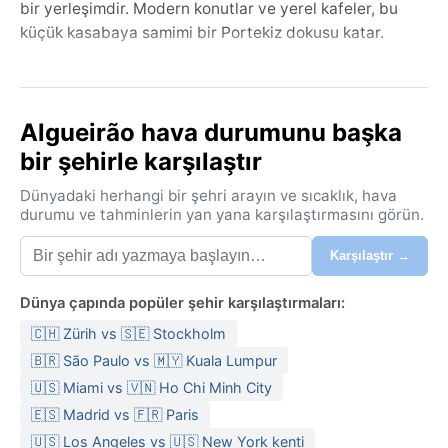
bir yerleşimdir. Modern konutlar ve yerel kafeler, bu
küçük kasabaya samimi bir Portekiz dokusu katar.
Akdeniz ikliminin serin yazlı çeşidi olan Köppen Csb
sınıfındaki Algueirão’da yazlar ılık ve kurak, kışlar ise
ılıman ve yağışlı geçer. Ortalama yaz sıcaklıkları
Algueirão hava durumunu başka
25°C’yi nadiren aşarken, kış aylarında termometreler
bir şehirle karşılaştır
8-15°C arasında seyreder. En yoğun yağış kasım ile
şubat arasında düşer; nem oranı yıl boyunca %70-80
Dünyadaki herhangi bir şehri arayın ve sıcaklık, hava
arasında değişir. Atlantik etkisiyle sık sık bulutlu
durumu ve tahminlerin yan yana karşılaştırmasını görün.
gökyüzü ve hafif rüzgâr görülür. Seyahat ederken yaz
Karşılaştır →
için hafif kıyafetler ve bir hırka, kış için su geçirmez
bir ceket ve katmanlı giysiler idealdir. Yağmurdan
Dünya çapında popüler şehir karşılaştırmaları:
korunmak için şemsiye bulundurmak akıllıca olur.
🇨🇭 Zürih vs 🇸🇪 Stockholm
Ziyaret için en iyi dönem, havanın en dengeli olduğu
🇧🇷 São Paulo vs 🇲🇾 Kuala Lumpur
mayıs ve eylül arasıdır; bu aylarda sıcaklıklar ne
bunaltıcı ne de serindir. Kış aylarında zaman zaman
🇺🇸 Miami vs 🇻🇳 Ho Chi Minh City
Atlantik’ten gelen fırtınalar şiddetli rüzgâr ve yoğun
🇪🇸 Madrid vs 🇫🇷 Paris
yağmur getirebilir, ancak kasırga veya kar gibi aşırı
🇺🇸 Los Angeles vs 🇺🇸 New York kenti