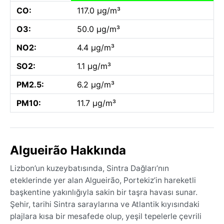
CO:
117.0 µg/m³
O3:
50.0 µg/m³
NO2:
4.4 µg/m³
SO2:
1.1 µg/m³
PM2.5:
6.2 µg/m³
PM10:
11.7 µg/m³
Algueirão Hakkında
Lizbon’un kuzeybatısında, Sintra Dağları’nın
eteklerinde yer alan Algueirão, Portekiz’in hareketli
başkentine yakınlığıyla sakin bir taşra havası sunar.
Şehir, tarihi Sintra saraylarına ve Atlantik kıyısındaki
plajlara kısa bir mesafede olup, yeşil tepelerle çevrili