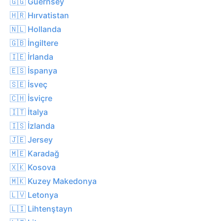
🇬🇬 Guernsey
🇭🇷 Hırvatistan
🇳🇱 Hollanda
🇬🇧 İngiltere
🇮🇪 İrlanda
🇪🇸 İspanya
🇸🇪 İsveç
🇨🇭 İsviçre
🇮🇹 İtalya
🇮🇸 İzlanda
🇯🇪 Jersey
🇲🇪 Karadağ
🇽🇰 Kosova
🇲🇰 Kuzey Makedonya
🇱🇻 Letonya
🇱🇮 Lihtenştayn