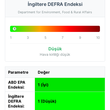
İngiltere DEFRA Endeksi
Department for Environment, Food & Rural Affairs
1
1
3
5
7
9
10
Düşük
Hava kirliliği düşük
Parametre
Değer
ABD EPA
1 (İyi)
Endeksi:
İngiltere
DEFRA
1 (Düşük)
Endeksi: