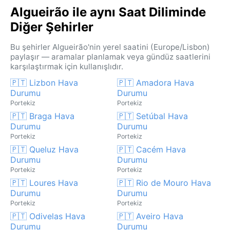
Algueirão ile aynı Saat Diliminde
Diğer Şehirler
Bu şehirler Algueirão'nin yerel saatini (Europe/Lisbon)
paylaşır — aramalar planlamak veya gündüz saatlerini
karşılaştırmak için kullanışlıdır.
🇵🇹 Lizbon Hava
🇵🇹 Amadora Hava
Durumu
Durumu
Portekiz
Portekiz
🇵🇹 Braga Hava
🇵🇹 Setúbal Hava
Durumu
Durumu
Portekiz
Portekiz
🇵🇹 Queluz Hava
🇵🇹 Cacém Hava
Durumu
Durumu
Portekiz
Portekiz
🇵🇹 Loures Hava
🇵🇹 Rio de Mouro Hava
Durumu
Durumu
Portekiz
Portekiz
🇵🇹 Odivelas Hava
🇵🇹 Aveiro Hava
Durumu
Durumu