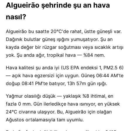
Algueirão şehrinde şu an hava
nasıl?
Algueirão bu saatte 20°C'de rahat, üstte güneşli var.
Dağınık bulutlar güneş ışığını yumuşatıyor. Şu an
kayda değer bir rüzgar soğutması veya sıcaklık artışı
yok. Şu anda ağır, tropikal hava — %84 nem.
Hava kalitesi şu anda iyi (US EPA endeksi 1, PM2.5 6)
— açık hava egzersizi için uygun. Güneş 06:44 AM'te
doğup 08:41 PM'te batıyor, 13h 57m gün ışığı.
Yağmur olasılığı düşük — yaklaşık %8 ihtimal, en
fazla 0 mm. Gün ilerledikçe hava ısınıyor, en yüksek
24°C civarına ulaşıyor. Bu, Algueirão için olağan
Ağustos ortalamasıyla tam uyumlu.