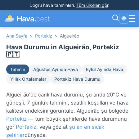
Doğru hava tahminleri
.
Tüm ülkeleri gör
.
☰
Hava.
best
🌐
Ana Sayfa
>
Portekiz
>
Algueirão
Hava Durumu in Algueirão, Portekiz
🇵🇹
Tahmin
Ağustos Ayında Hava
Eylül Ayında Hava
Yıllık Ortalamalar
Portekiz Hava Durumu
Algueirão'de canlı hava durumu, şu anda 20°C ve
güneşli. 7 günlük tahmini, saatlik koşulları ve hava
kalitesi endeksini görüntüle. Algueirão şu bölgede
Portekiz
— tüm büyük şehirlerde hava durumunu
gör
Portekiz
, veya göz at
şu an en sıcak
şehirler
dünyada.