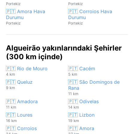
Portekiz
Portekiz
🇵🇹 Amora Hava
🇵🇹 Corroios Hava
Durumu
Durumu
Portekiz
Portekiz
Algueirão yakınlarındaki Şehirler
(300 km içinde)
🇵🇹 Rio de Mouro
🇵🇹 Cacém
4 km
5 km
🇵🇹 Queluz
🇵🇹 São Domingos de
Rana
9 km
11 km
🇵🇹 Amadora
🇵🇹 Odivelas
11 km
14 km
🇵🇹 Loures
🇵🇹 Lizbon
16 km
19 km
🇵🇹 Corroios
🇵🇹 Amora