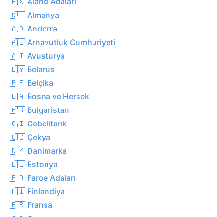
🇦🇽 Åland Adaları
🇩🇪 Almanya
🇦🇩 Andorra
🇦🇱 Arnavutluk Cumhuriyeti
🇦🇹 Avusturya
🇧🇾 Belarus
🇧🇪 Belçika
🇧🇦 Bosna ve Hersek
🇧🇬 Bulgaristan
🇬🇮 Cebelitarık
🇨🇿 Çekya
🇩🇰 Danimarka
🇪🇪 Estonya
🇫🇴 Faroe Adaları
🇫🇮 Finlandiya
🇫🇷 Fransa