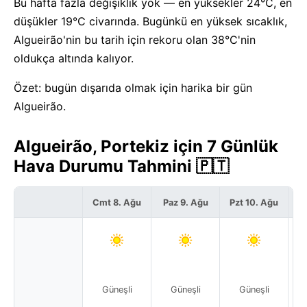
Bu hafta fazla değişiklik yok — en yüksekler 24°C, en
düşükler 19°C civarında. Bugünkü en yüksek sıcaklık,
Algueirão'nin bu tarih için rekoru olan 38°C'nin
oldukça altında kalıyor.
Özet: bugün dışarıda olmak için harika bir gün
Algueirão.
Algueirão, Portekiz için 7 Günlük
Hava Durumu Tahmini 🇵🇹
Cmt 8. Ağu
Paz 9. Ağu
Pzt 10. Ağu
S
Güneşli
Güneşli
Güneşli