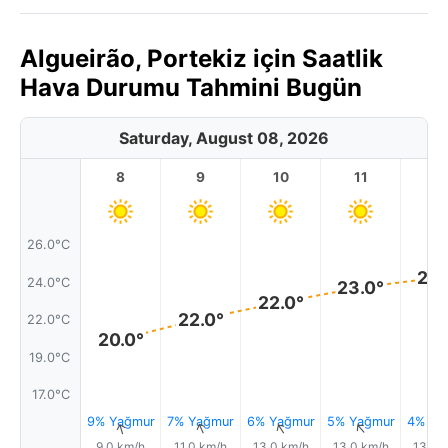
Algueirão, Portekiz için Saatlik
Hava Durumu Tahmini Bugün
Saturday, August 08, 2026
8
9
10
11
1
26.0°C
24.
24.0°C
23.0°
22.0°
22.0°
22.0°C
20.0°
19.0°C
17.0°C
9% Yağmur
7% Yağmur
6% Yağmur
5% Yağmur
4% Ya
↑
↑
↑
↑
9.0 km/h
11.0 km/h
13.0 km/h
13.0 km/h
13.0 