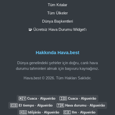
Tüm Kıtalar
Tüm Ülkeler
Dünya Başkentleri
🧩 Ücretsiz Hava Durumu Widget'ı
Hakkında Hava.best
Dünya genelindeki şehirler için doğru, canlı hava
durumu tahminleri almak için başvuru kaynağınız.
Hava.best © 2026. Tüm Hakları Saklıdır.
🇲🇾
🇮🇩
Cuaca · Algueirão
Cuaca · Algueirão
🇪🇸
🇹🇷
El tiempo · Algueirão
Hava durumu · Algueirão
🇭🇺
🇪🇪
Időjárás · Algueirão
Ilm · Algueirão