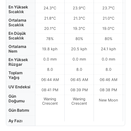
En Yüksek
24.3°C
23.9°C
23.7°C
Sıcaklık
21.8°C
21.3°C
21.0°C
Ortalama
Sıcaklık
20.1°C
19.3°C
19.0°C
En Düşük
Sıcaklık
78%
80%
80%
Ortalama
19.8 kph
20.5 kph
24.1 kph
Nem
0.0 mm
0.0 mm
0.0 mm
En Yüksek
Rüzgar
8.0
8.0
8.0
Toplam
Yağış
06:44 AM
06:45 AM
06:46 AM
UV Endeksi
08:41 PM
08:39 PM
08:38 PM
Gün
Waning
Waning
New Moon
N
Doğumu
Crescent
Crescent
Gün Batımı
Ay Fazı