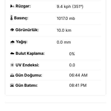
🌬️
Rüzgar:
9.4 kph (351°)
🌡️
Basınç:
1017.0 mb
👁️
Görünürlük:
10.0 km
🌧️
Yağış:
0.0 mm
☁️
Bulut Kaplama:
0%
☀️
UV Endeksi:
0.0
🌅
Gün Doğumu:
06:44 AM
🌇
Gün Batımı:
08:41 PM