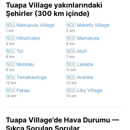
Tuapa Village yakınlarındaki
Şehirler (300 km içinde)
🇳🇺 Namukulu Village
🇳🇺 Makefu Village
1 km
2 km
🇳🇺 Hikutivake
🇳🇺 Mamakula
4 km
5 km
🇳🇺 Toi
🇳🇺 Alofi
6 km
7 km
🇳🇺 Mutalau
🇳🇺 Lakepa
9 km
11 km
🇳🇺 Tamakautoga
🇳🇺 Avatele
12 km
12 km
🇳🇺 Fatiau
🇳🇺 Liku Village
14 km
14 km
Tuapa Village'de Hava Durumu —
Sıkça Sorulan Sorular