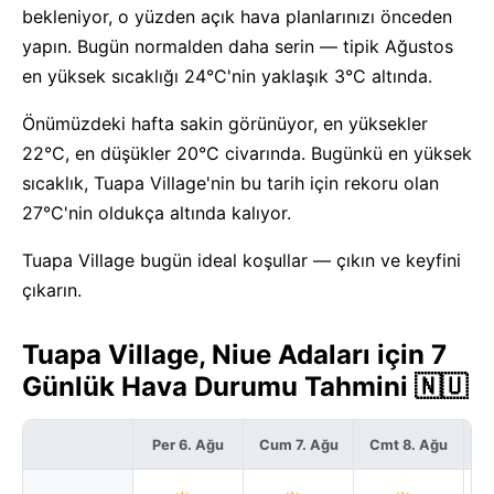
bekleniyor, o yüzden açık hava planlarınızı önceden
yapın. Bugün normalden daha serin — tipik Ağustos
en yüksek sıcaklığı 24°C'nin yaklaşık 3°C altında.
Önümüzdeki hafta sakin görünüyor, en yüksekler
22°C, en düşükler 20°C civarında. Bugünkü en yüksek
sıcaklık, Tuapa Village'nin bu tarih için rekoru olan
27°C'nin oldukça altında kalıyor.
Tuapa Village bugün ideal koşullar — çıkın ve keyfini
çıkarın.
Tuapa Village, Niue Adaları için 7
Günlük Hava Durumu Tahmini 🇳🇺
Per 6. Ağu
Cum 7. Ağu
Cmt 8. Ağu
P