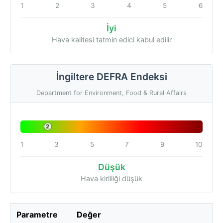
1
2
3
4
5
6
İyi
Hava kalitesi tatmin edici kabul edilir
İngiltere DEFRA Endeksi
Department for Environment, Food & Rural Affairs
2
1
3
5
7
9
10
Düşük
Hava kirliliği düşük
Parametre
Değer