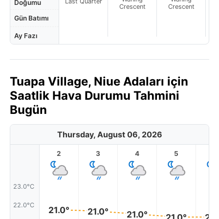
Last Quarter
Doğumu
Crescent
Crescent
Gün Batımı
Ay Fazı
Tuapa Village, Niue Adaları için
Saatlik Hava Durumu Tahmini
Bugün
Thursday, August 06, 2026
2
3
4
5
6
23.0°C
22.0°C
21.0°
21.0°
21.0°
21.0°
21.