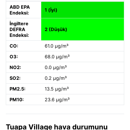
ABD EPA
1 (İyi)
Endeksi:
İngiltere
DEFRA
2 (Düşük)
Endeksi:
CO:
61.0 µg/m³
O3:
68.0 µg/m³
NO2:
0.0 µg/m³
SO2:
0.2 µg/m³
PM2.5:
13.5 µg/m³
PM10:
23.6 µg/m³
Tuapa Village hava durumunu