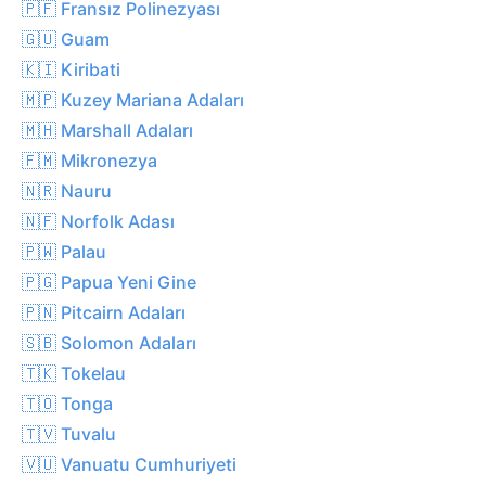
🇵🇫 Fransız Polinezyası
🇬🇺 Guam
🇰🇮 Kiribati
🇲🇵 Kuzey Mariana Adaları
🇲🇭 Marshall Adaları
🇫🇲 Mikronezya
🇳🇷 Nauru
🇳🇫 Norfolk Adası
🇵🇼 Palau
🇵🇬 Papua Yeni Gine
🇵🇳 Pitcairn Adaları
🇸🇧 Solomon Adaları
🇹🇰 Tokelau
🇹🇴 Tonga
🇹🇻 Tuvalu
🇻🇺 Vanuatu Cumhuriyeti