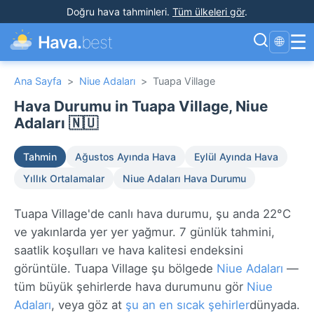
Doğru hava tahminleri
.
Tüm ülkeleri gör
.
☰
Hava.
best
🌐
Ana Sayfa
>
Niue Adaları
>
Tuapa Village
Hava Durumu in Tuapa Village, Niue
Adaları 🇳🇺
Tahmin
Ağustos Ayında Hava
Eylül Ayında Hava
Yıllık Ortalamalar
Niue Adaları Hava Durumu
Tuapa Village'de canlı hava durumu, şu anda 22°C
ve yakınlarda yer yer yağmur. 7 günlük tahmini,
saatlik koşulları ve hava kalitesi endeksini
görüntüle. Tuapa Village şu bölgede
Niue Adaları
—
tüm büyük şehirlerde hava durumunu gör
Niue
Adaları
, veya göz at
şu an en sıcak şehirler
dünyada.