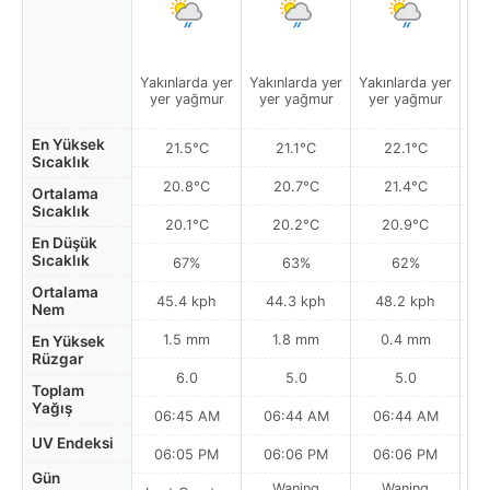
Yakınlarda yer
Yakınlarda yer
Yakınlarda yer
Yak
yer yağmur
yer yağmur
yer yağmur
y
En Yüksek
21.5°C
21.1°C
22.1°C
Sıcaklık
20.8°C
20.7°C
21.4°C
Ortalama
Sıcaklık
20.1°C
20.2°C
20.9°C
En Düşük
Sıcaklık
67%
63%
62%
Ortalama
45.4 kph
44.3 kph
48.2 kph
Nem
1.5 mm
1.8 mm
0.4 mm
En Yüksek
Rüzgar
6.0
5.0
5.0
Toplam
Yağış
06:45 AM
06:44 AM
06:44 AM
0
UV Endeksi
06:05 PM
06:06 PM
06:06 PM
Gün
Waning
Waning