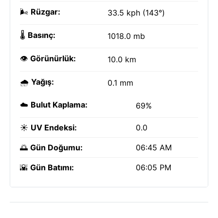
🌬️
Rüzgar:
33.5 kph (143°)
🌡️
Basınç:
1018.0 mb
👁️
Görünürlük:
10.0 km
🌧️
Yağış:
0.1 mm
☁️
Bulut Kaplama:
69%
☀️
UV Endeksi:
0.0
🌅
Gün Doğumu:
06:45 AM
🌇
Gün Batımı:
06:05 PM