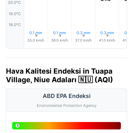
20.0°C
19.0°C
18.0°C
0.1 mm
0.1 mm
0.2 mm
0.3 mm
0.1 
↑
↑
↑
↑
35.0 km/h
36.0 km/h
37.0 km/h
41.0 km/h
41.0 
Hava Kalitesi Endeksi in Tuapa
Village, Niue Adaları 🇳🇺 (AQI)
ABD EPA Endeksi
Environmental Protection Agency
1