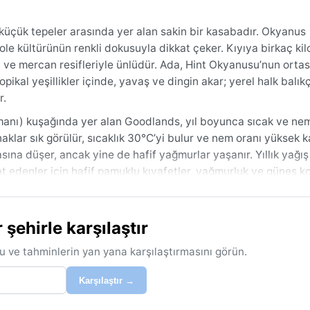
 küçük tepeler arasında yer alan sakin bir kasabadır. Okyanus
eole kültürünün renkli dokusuyla dikkat çeker. Kıyıya birkaç ki
rı ve mercan resifleriyle ünlüdür. Ada, Hint Okyanusu’nun orta
pikal yeşillikler içinde, yavaş ve dingin akar; yerel halk balıkç
r.
manı) kuşağında yer alan Goodlands, yıl boyunca sıcak ve neml
aklar sık görülür, sıcaklık 30°C’yi bulur ve nem oranı yüksek ka
sına düşer, ancak yine de hafif yağmurlar yaşanır. Yıllık yağış
 edenler için hafif pamuklu kıyafetler, yağmurluk ve güneş k
nerilir.
ş aylarıdır; bu dönemde sıcaklık daha ılımlı, yağışlar belirgin
ehirle karşılaştır
r süren siklon mevsiminde adayı tropikal fırtınalar vurabilir; ö
a birlikte, alize rüzgârları genellikle serinletici bir etki yarat
u ve tahminlerin yan yana karşılaştırmasını görün.
kalan, değişime kapalı bir döngü sunar; nem oranı sürekli yüks
Karşılaştır →