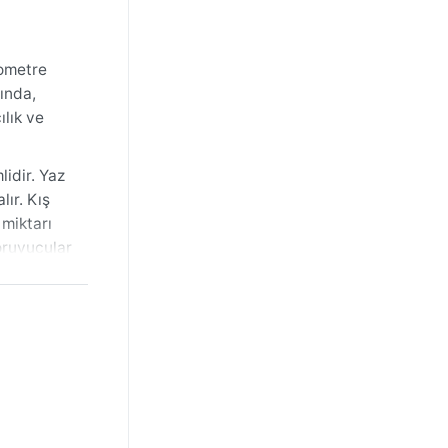
lometre
sında,
ılık ve
idir. Yaz
lır. Kış
 miktarı
oruyucular
 şekilde
zellikle
ır.
ek olduğu