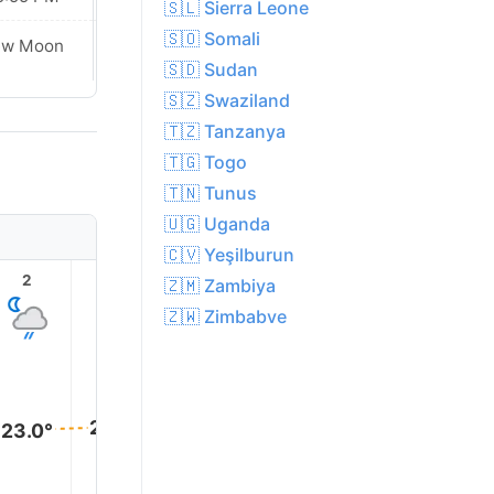
🇸🇱 Sierra Leone
🇸🇴 Somali
ew Moon
New Moon
🇸🇩 Sudan
🇸🇿 Swaziland
🇹🇿 Tanzanya
🇹🇬 Togo
🇹🇳 Tunus
🇺🇬 Uganda
🇨🇻 Yeşilburun
2
3
4
5
6
7
🇿🇲 Zambiya
🇿🇼 Zimbabve
23.0°
23.0°
23.0°
23.0°
23.0°
23.0°