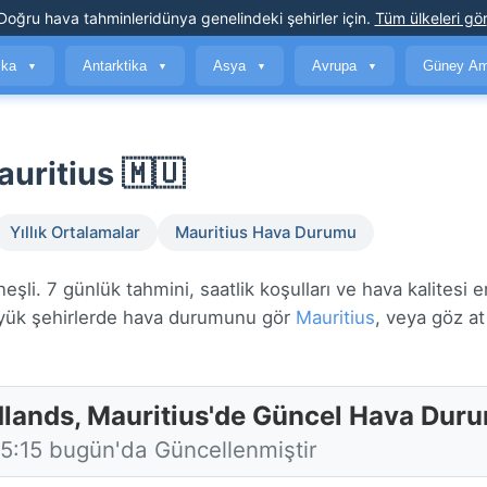
Doğru hava tahminleri
dünya genelindeki şehirler için
.
Tüm ülkeleri gör
ika
Antarktika
Asya
Avrupa
Güney Am
▼
▼
▼
▼
uritius 🇲🇺
Yıllık Ortalamalar
Mauritius Hava Durumu
i. 7 günlük tahmini, saatlik koşulları ve hava kalitesi e
ük şehirlerde hava durumunu gör
Mauritius
, veya göz a
lands, Mauritius'de Güncel Hava Dur
15:15 bugün'da Güncellenmiştir