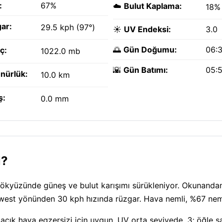
:
67%
☁️
Bulut Kaplama:
18%
ar:
29.5 kph (97°)
☀️
UV Endeksi:
3.0
🌅
Gün Doğumu:
06:
ç:
1022.0 mb
🌇
Gün Batımı:
05:
nürlük:
10.0 km
ş:
0.0 mm
l?
Gökyüzünde güneş ve bulut karışımı sürükleniyor. Okunanda
t: west yönünden 30 kph hızında rüzgar. Hava nemli, %67 nem
açık hava egzersizi için uygun. UV orta seviyede, 3; öğle s