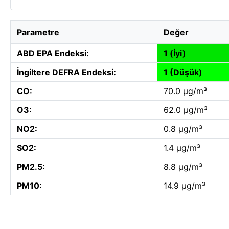
Parametre
Değer
ABD EPA Endeksi:
1 (İyi)
İngiltere DEFRA Endeksi:
1 (Düşük)
CO:
70.0 µg/m³
O3:
62.0 µg/m³
NO2:
0.8 µg/m³
SO2:
1.4 µg/m³
PM2.5:
8.8 µg/m³
PM10:
14.9 µg/m³