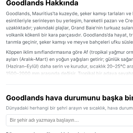
Goodlands Hakkında
Goodlands, Mauritius’ta kuzeyde, şeker kamışı tarlaları ve
esintileriyle serinleyen bu yerleşim, hareketli pazarı ve Cr
uzaklıktadır; yakındaki plajlar, Grand Baie’nin turkuaz sula
volkanik kökenli bir kara parçasıdır. Goodlands’da hayat, tro
tarımla geçinir, şeker kamışı ve meyve bahçeleri ufku süsle
Köppen iklim sınıflandırmasına göre Af (tropikal yağmur or
ayları (Aralık–Mart) en yoğun yağışları getirir; günlük sağan
(Haziran–Eylül) daha serin ve kurudur, sıcaklık 20–25°C ara
1500–2000 mm arasında değişir. Tropikal bir adaya seyahat
vazgeçilmezdir; nemle baş etmek için nefes alan kumaşlar ö
Ziyaret için en uygun dönem Mayıs’tan Ekim’e kadar süren kı
Goodlands hava durumunu başka bir ş
azalır ve deniz yüzmeye elverişlidir. Kasım’dan Nisan’a kada
Ocak–Şubat aylarında şiddetli rüzgâr ve sel riski artar. Bununl
Dünyadaki herhangi bir şehri arayın ve sıcaklık, hava durum
Goodlands’ın iklimi, yılın büyük bölümünde sıcak ve nemli 
için terleme hissi hiç eksik olmaz.