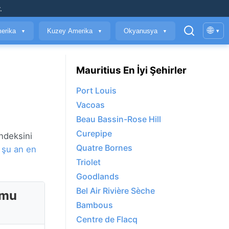
.
🌐
erika
Kuzey Amerika
Okyanusya
▾
▼
▼
▼
Mauritius En İyi Şehirler
Port Louis
Vacoas
Beau Bassin-Rose Hill
Curepipe
ndeksini
Quatre Bornes
t
şu an en
Triolet
Goodlands
Bel Air Rivière Sèche
umu
Bambous
Centre de Flacq