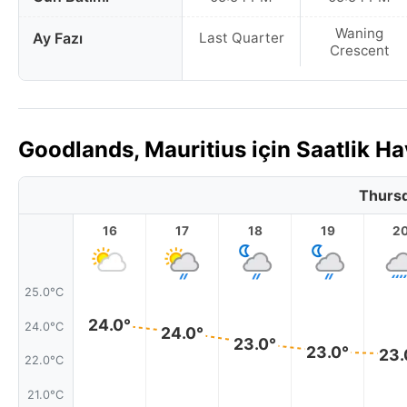
Waning
Ay Fazı
Last Quarter
Crescent
Goodlands, Mauritius için Saatlik 
Thursd
16
17
18
19
2
25.0°C
24.0°
24.0°C
24.0°
23.0°
23.0°
23.
22.0°C
21.0°C