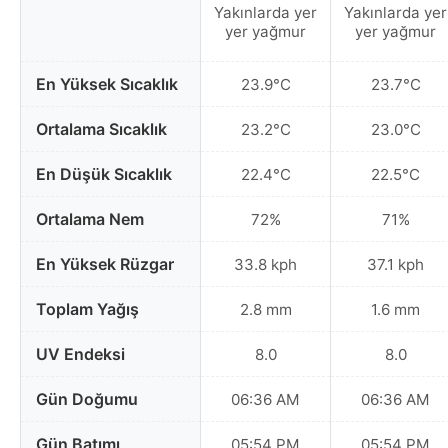
Yakınlarda yer
Yakınlarda yer
yer yağmur
yer yağmur
En Yüksek Sıcaklık
23.9°C
23.7°C
Ortalama Sıcaklık
23.2°C
23.0°C
En Düşük Sıcaklık
22.4°C
22.5°C
Ortalama Nem
72%
71%
En Yüksek Rüzgar
33.8 kph
37.1 kph
Toplam Yağış
2.8 mm
1.6 mm
UV Endeksi
8.0
8.0
Gün Doğumu
06:36 AM
06:36 AM
Gün Batımı
05:54 PM
05:54 PM