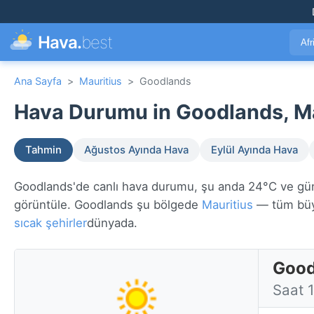
Hava.
best
Afr
Ana Sayfa
>
Mauritius
>
Goodlands
Hava Durumu in Goodlands, Ma
Tahmin
Ağustos Ayında Hava
Eylül Ayında Hava
Goodlands'de canlı hava durumu, şu anda 24°C ve güneşl
görüntüle. Goodlands şu bölgede
Mauritius
— tüm büy
sıcak şehirler
dünyada.
Good
Saat 