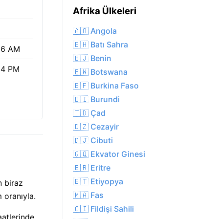
Afrika Ülkeleri
🇦🇴 Angola
🇪🇭 Batı Sahra
36 AM
🇧🇯 Benin
54 PM
🇧🇼 Botswana
🇧🇫 Burkina Faso
🇧🇮 Burundi
🇹🇩 Çad
🇩🇿 Cezayir
🇩🇯 Cibuti
🇬🇶 Ekvator Ginesi
🇪🇷 Eritre
🇪🇹 Etiyopya
n biraz
🇲🇦 Fas
 oranıyla.
🇨🇮 Fildişi Sahili
aatlerinde