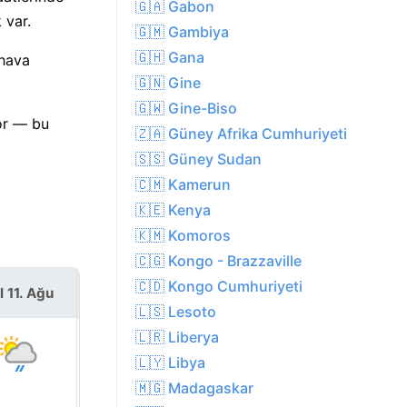
🇬🇦 Gabon
 var.
🇬🇲 Gambiya
🇬🇭 Gana
 hava
🇬🇳 Gine
🇬🇼 Gine-Biso
yor — bu
🇿🇦 Güney Afrika Cumhuriyeti
🇸🇸 Güney Sudan
🇨🇲 Kamerun
🇰🇪 Kenya
🇰🇲 Komoros
🇨🇬 Kongo - Brazzaville
🇨🇩 Kongo Cumhuriyeti
l 11. Ağu
Çar 12. Ağu
🇱🇸 Lesoto
🇱🇷 Liberya
🇱🇾 Libya
🇲🇬 Madagaskar