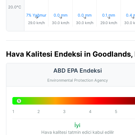
20.0°C
7% Yağmur
0.0 mm
0.0 mm
0.1 mm
0.4
↑
↑
↑
↑
29.0 km/h
30.0 km/h
30.0 km/h
29.0 km/h
30.0 
Hava Kalitesi Endeksi in Goodlands, 
ABD EPA Endeksi
Environmental Protection Agency
1
1
2
3
4
5
İyi
Hava kalitesi tatmin edici kabul edilir