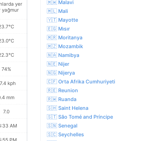
🇲🇼 Malavi
nlarda yer
Yakınlarda yer
r yağmur
yer yağmur
🇲🇱 Mali
🇾🇹 Mayotte
23.7°C
23.7°C
🇪🇬 Mısır
🇲🇷 Moritanya
23.0°C
22.7°C
🇲🇿 Mozambik
22.3°C
21.4°C
🇳🇦 Namibya
🇳🇪 Nijer
74%
75%
🇳🇬 Nijerya
🇨🇫 Orta Afrika Cumhuriyeti
7.4 kph
24.5 kph
🇷🇪 Reunion
0.4 mm
0.1 mm
🇷🇼 Ruanda
🇸🇭 Saint Helena
7.0
7.0
🇸🇹 São Tomé and Príncipe
🇸🇳 Senegal
6:33 AM
06:32 AM
🇸🇨 Seychelles
5:55 PM
05:55 PM