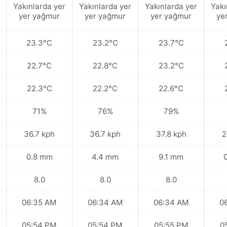
Yakınlarda yer
Yakınlarda yer
Yakınlarda yer
Yakı
yer yağmur
yer yağmur
yer yağmur
ye
23.3°C
23.2°C
23.7°C
22.7°C
22.8°C
23.2°C
22.3°C
22.2°C
22.6°C
71%
76%
79%
36.7 kph
36.7 kph
37.8 kph
2
0.8 mm
4.4 mm
9.1 mm
8.0
8.0
8.0
06:35 AM
06:34 AM
06:34 AM
0
05:54 PM
05:54 PM
05:55 PM
0