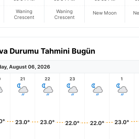
Waning
Waning
New Moon
N
Crescent
Crescent
Hava Durumu Tahmini Bugün
ay, August 06, 2026
0
21
22
23
1
0°
23.0°
23.0°
23.0°
22.0°
22.0°