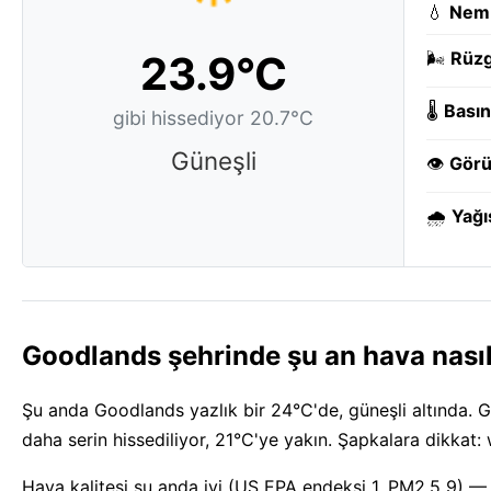
💧
Nem
23.9°C
🌬️
Rüzg
🌡️
Basın
gibi hissediyor 20.7°C
Güneşli
👁️
Görü
🌧️
Yağı
Goodlands şehrinde şu an hava nası
Şu anda Goodlands yazlık bir 24°C'de, güneşli altında. 
daha serin hissediliyor, 21°C'ye yakın. Şapkalara dikka
Hava kalitesi şu anda iyi (US EPA endeksi 1, PM2.5 9) — 