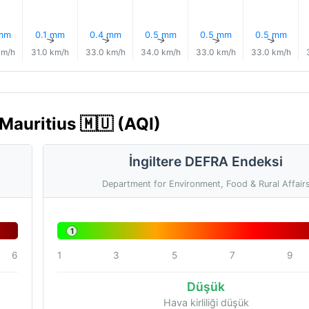
 mm
0.1 mm
0.4 mm
0.5 mm
0.5 mm
0.5 mm
↑
↑
↑
↑
↑
↑
km/h
31.0 km/h
33.0 km/h
34.0 km/h
33.0 km/h
33.0 km/h
Mauritius 🇲🇺 (AQI)
İngiltere DEFRA Endeksi
Department for Environment, Food & Rural Affair
1
6
1
3
5
7
9
Düşük
Hava kirliliği düşük