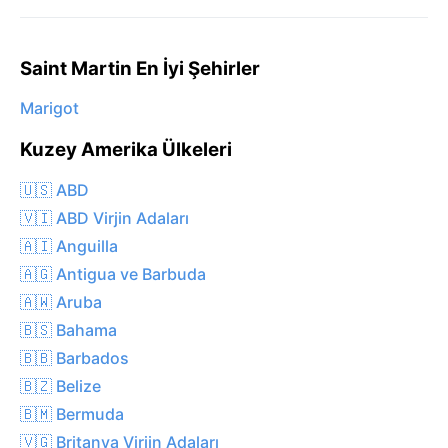
Saint Martin En İyi Şehirler
Marigot
Kuzey Amerika Ülkeleri
🇺🇸 ABD
🇻🇮 ABD Virjin Adaları
🇦🇮 Anguilla
🇦🇬 Antigua ve Barbuda
🇦🇼 Aruba
🇧🇸 Bahama
🇧🇧 Barbados
🇧🇿 Belize
🇧🇲 Bermuda
🇻🇬 Britanya Virjin Adaları