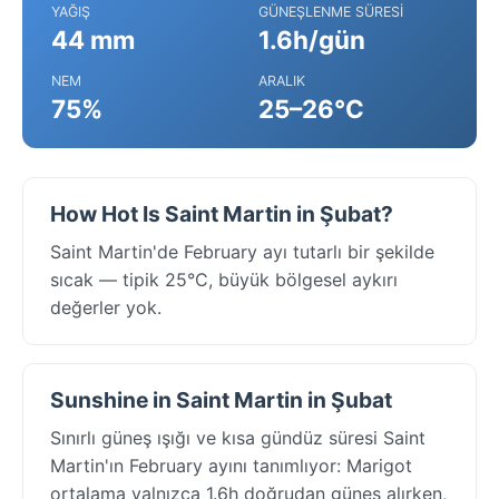
YAĞIŞ
GÜNEŞLENME SÜRESI
44 mm
1.6h/gün
NEM
ARALIK
75%
25–26°C
How Hot Is Saint Martin in Şubat?
Saint Martin'de February ayı tutarlı bir şekilde
sıcak — tipik 25°C, büyük bölgesel aykırı
değerler yok.
Sunshine in Saint Martin in Şubat
Sınırlı güneş ışığı ve kısa gündüz süresi Saint
Martin'ın February ayını tanımlıyor: Marigot
ortalama yalnızca 1.6h doğrudan güneş alırken,