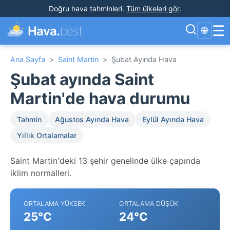
Doğru hava tahminleri
.
Tüm ülkeleri gör
.
☰
Hava.
best
🌐
Ana Sayfa
>
Saint Martin
>
Şubat Ayında Hava
Şubat ayında Saint
Martin'de hava durumu
Tahmin
Ağustos Ayında Hava
Eylül Ayında Hava
Yıllık Ortalamalar
Saint Martin'deki 13 şehir genelinde ülke çapında
iklim normalleri.
ORTALAMA YÜKSEK
ORTALAMA DÜŞÜK
25°C
24°C