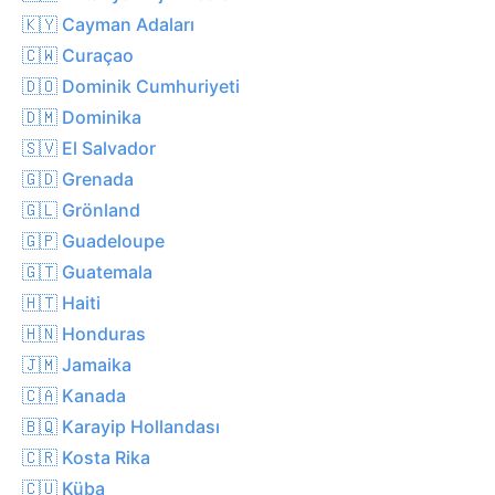
🇰🇾 Cayman Adaları
🇨🇼 Curaçao
🇩🇴 Dominik Cumhuriyeti
🇩🇲 Dominika
🇸🇻 El Salvador
🇬🇩 Grenada
🇬🇱 Grönland
🇬🇵 Guadeloupe
🇬🇹 Guatemala
🇭🇹 Haiti
🇭🇳 Honduras
🇯🇲 Jamaika
🇨🇦 Kanada
🇧🇶 Karayip Hollandası
🇨🇷 Kosta Rika
🇨🇺 Küba