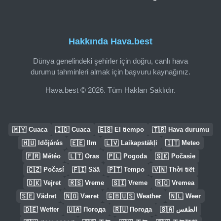
Hakkında Hava.best
Dünya genelindeki şehirler için doğru, canlı hava
durumu tahminleri almak için başvuru kaynağınız.
Hava.best © 2026. Tüm Hakları Saklıdır.
🇲🇾
🇮🇩
🇪🇸
🇹🇷
Cuaca
Cuaca
El tiempo
Hava durumu
🇭🇺
🇪🇪
🇱🇻
🇮🇹
Időjárás
Ilm
Laikapstākļi
Meteo
🇫🇷
🇱🇹
🇵🇱
🇸🇰
Météo
Oras
Pogoda
Počasie
🇨🇿
🇫🇮
🇵🇹
🇻🇳
Počasí
Sää
Tempo
Thời tiết
🇩🇰
🇷🇸
🇸🇮
🇷🇴
Vejret
Vreme
Vreme
Vremea
🇸🇪
🇳🇴
🇬🇧🇺🇸
🇳🇱
Vädret
Været
Weather
Weer
🇩🇪
🇺🇦
🇷🇺
🇸🇦
Wetter
Погода
Погода
الطقس