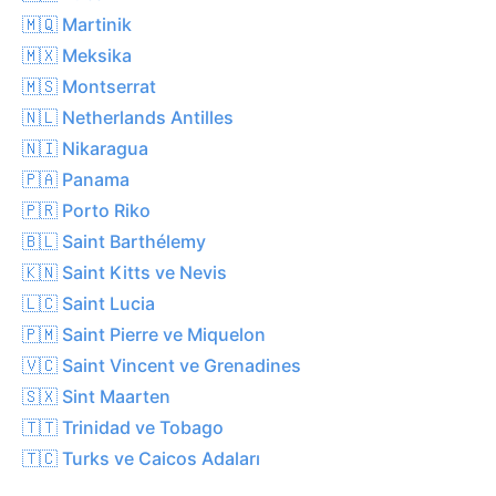
🇲🇶 Martinik
🇲🇽 Meksika
🇲🇸 Montserrat
🇳🇱 Netherlands Antilles
🇳🇮 Nikaragua
🇵🇦 Panama
🇵🇷 Porto Riko
🇧🇱 Saint Barthélemy
🇰🇳 Saint Kitts ve Nevis
🇱🇨 Saint Lucia
🇵🇲 Saint Pierre ve Miquelon
🇻🇨 Saint Vincent ve Grenadines
🇸🇽 Sint Maarten
🇹🇹 Trinidad ve Tobago
🇹🇨 Turks ve Caicos Adaları