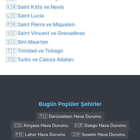
🇰🇳 Saint Kitts ve Nevis
🇱🇨 Saint Lucia
🇵🇲 Saint Pierre ve Miquelon
🇻🇨 Saint Vincent ve Grenadines
🇸🇽 Sint Maarten
🇹🇹 Trinidad ve Tobago
🇹🇨 Turks ve Caicos Adaları
Bugün Popüler Şehirler
🇹🇿 Darüsselam Hava Durumu
🇨🇩 Kinşasa Hava Durumu
🇰🇷 Daegu Hava Durumu
🇵🇰 Lahor Hava Durumu
🇿🇦 Soweto Hava Durumu