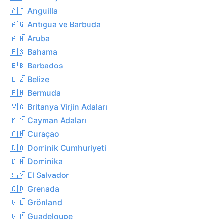
🇦🇮 Anguilla
🇦🇬 Antigua ve Barbuda
🇦🇼 Aruba
🇧🇸 Bahama
🇧🇧 Barbados
🇧🇿 Belize
🇧🇲 Bermuda
🇻🇬 Britanya Virjin Adaları
🇰🇾 Cayman Adaları
🇨🇼 Curaçao
🇩🇴 Dominik Cumhuriyeti
🇩🇲 Dominika
🇸🇻 El Salvador
🇬🇩 Grenada
🇬🇱 Grönland
🇬🇵 Guadeloupe