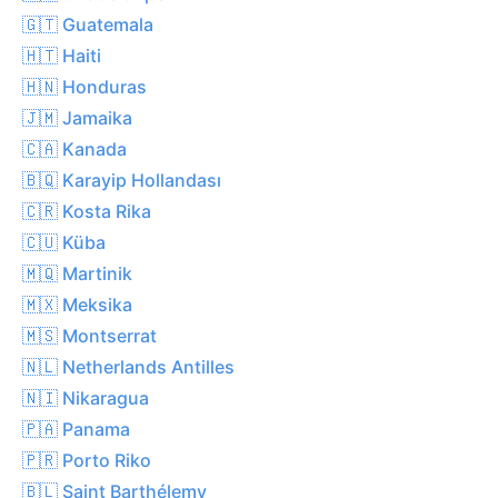
🇬🇹 Guatemala
🇭🇹 Haiti
🇭🇳 Honduras
🇯🇲 Jamaika
🇨🇦 Kanada
🇧🇶 Karayip Hollandası
🇨🇷 Kosta Rika
🇨🇺 Küba
🇲🇶 Martinik
🇲🇽 Meksika
🇲🇸 Montserrat
🇳🇱 Netherlands Antilles
🇳🇮 Nikaragua
🇵🇦 Panama
🇵🇷 Porto Riko
🇧🇱 Saint Barthélemy