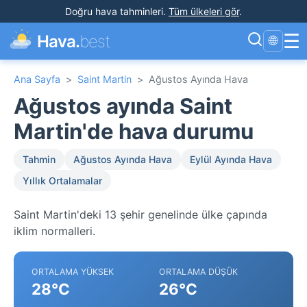
Doğru hava tahminleri
.
Tüm ülkeleri gör
.
☰
Hava.
best
🌐
Ana Sayfa
>
Saint Martin
>
Ağustos Ayında Hava
Ağustos ayında Saint
Martin'de hava durumu
Tahmin
Ağustos Ayında Hava
Eylül Ayında Hava
Yıllık Ortalamalar
Saint Martin'deki 13 şehir genelinde ülke çapında
iklim normalleri.
ORTALAMA YÜKSEK
ORTALAMA DÜŞÜK
28°C
26°C