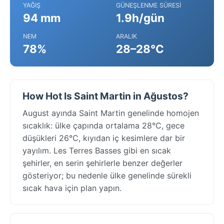
YAĞIŞ
GÜNEŞLENME SÜRESI
94 mm
1.9h/gün
NEM
ARALIK
78%
28–28°C
How Hot Is Saint Martin in Ağustos?
August ayında Saint Martin genelinde homojen
sıcaklık: ülke çapında ortalama 28°C, gece
düşükleri 26°C, kıyıdan iç kesimlere dar bir
yayılım. Les Terres Basses gibi en sıcak
şehirler, en serin şehirlerle benzer değerler
gösteriyor; bu nedenle ülke genelinde sürekli
sıcak hava için plan yapın.