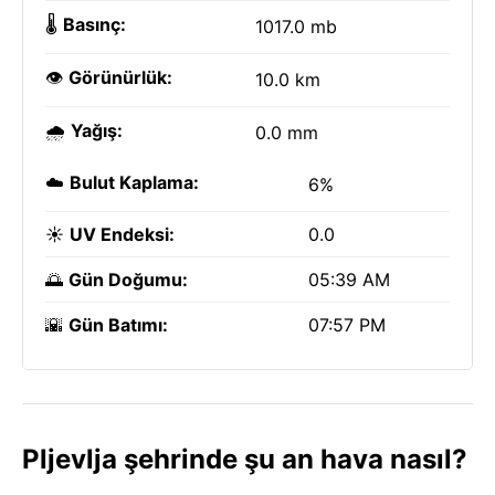
🌡️
Basınç:
1017.0 mb
👁️
Görünürlük:
10.0 km
🌧️
Yağış:
0.0 mm
☁️
Bulut Kaplama:
6%
☀️
UV Endeksi:
0.0
🌅
Gün Doğumu:
05:39 AM
🌇
Gün Batımı:
07:57 PM
Pljevlja şehrinde şu an hava nasıl?