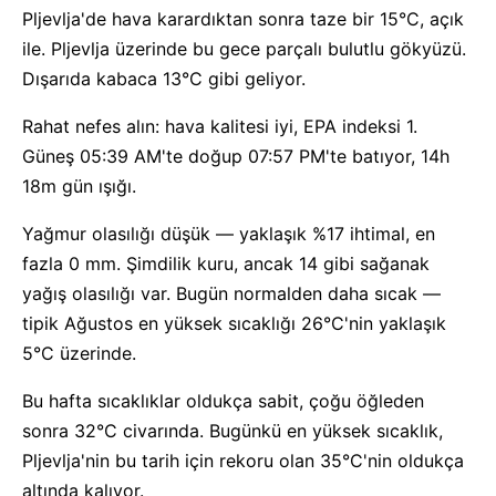
Pljevlja'de hava karardıktan sonra taze bir 15°C, açık
ile. Pljevlja üzerinde bu gece parçalı bulutlu gökyüzü.
Dışarıda kabaca 13°C gibi geliyor.
Rahat nefes alın: hava kalitesi iyi, EPA indeksi 1.
Güneş 05:39 AM'te doğup 07:57 PM'te batıyor, 14h
18m gün ışığı.
Yağmur olasılığı düşük — yaklaşık %17 ihtimal, en
fazla 0 mm. Şimdilik kuru, ancak 14 gibi sağanak
yağış olasılığı var. Bugün normalden daha sıcak —
tipik Ağustos en yüksek sıcaklığı 26°C'nin yaklaşık
5°C üzerinde.
Bu hafta sıcaklıklar oldukça sabit, çoğu öğleden
sonra 32°C civarında. Bugünkü en yüksek sıcaklık,
Pljevlja'nin bu tarih için rekoru olan 35°C'nin oldukça
altında kalıyor.