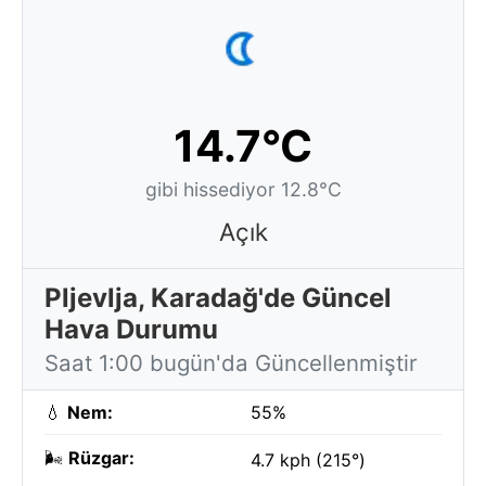
14.7°C
gibi hissediyor 12.8°C
Açık
Pljevlja, Karadağ'de Güncel
Hava Durumu
Saat 1:00 bugün'da Güncellenmiştir
💧
Nem:
55%
🌬️
Rüzgar:
4.7 kph (215°)