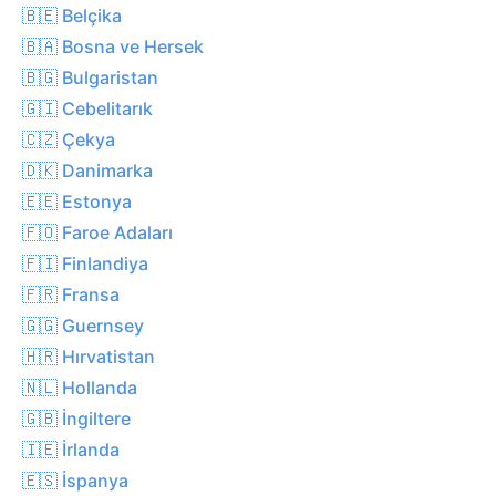
🇧🇪 Belçika
🇧🇦 Bosna ve Hersek
🇧🇬 Bulgaristan
🇬🇮 Cebelitarık
🇨🇿 Çekya
🇩🇰 Danimarka
🇪🇪 Estonya
🇫🇴 Faroe Adaları
🇫🇮 Finlandiya
🇫🇷 Fransa
🇬🇬 Guernsey
🇭🇷 Hırvatistan
🇳🇱 Hollanda
🇬🇧 İngiltere
🇮🇪 İrlanda
🇪🇸 İspanya