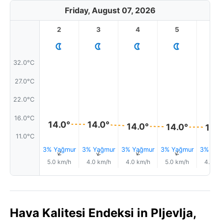
Friday, August 07, 2026
2
3
4
5
6
32.0°C
27.0°C
22.0°C
16.0°C
14.0°
14.0°
14.0°
14.0°
14.
11.0°C
3% Yağmur
3% Yağmur
3% Yağmur
3% Yağmur
3% Ya
↑
↑
↑
↑
5.0 km/h
4.0 km/h
4.0 km/h
5.0 km/h
4.0 k
Hava Kalitesi Endeksi in Pljevlja,