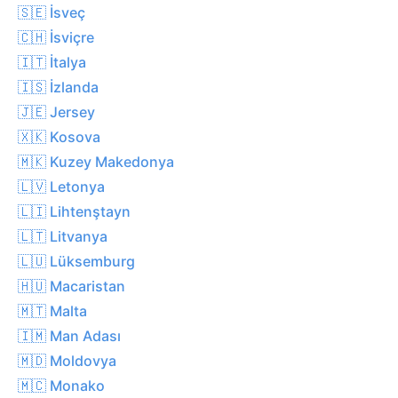
🇸🇪 İsveç
🇨🇭 İsviçre
🇮🇹 İtalya
🇮🇸 İzlanda
🇯🇪 Jersey
🇽🇰 Kosova
🇲🇰 Kuzey Makedonya
🇱🇻 Letonya
🇱🇮 Lihtenştayn
🇱🇹 Litvanya
🇱🇺 Lüksemburg
🇭🇺 Macaristan
🇲🇹 Malta
🇮🇲 Man Adası
🇲🇩 Moldovya
🇲🇨 Monako