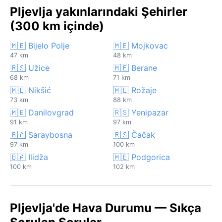
Pljevlja yakınlarındaki Şehirler
(300 km içinde)
🇲🇪 Bijelo Polje
🇲🇪 Mojkovac
47 km
48 km
🇷🇸 Užice
🇲🇪 Berane
68 km
71 km
🇲🇪 Nikšić
🇲🇪 Rožaje
73 km
88 km
🇲🇪 Danilovgrad
🇷🇸 Yenipazar
91 km
97 km
🇧🇦 Saraybosna
🇷🇸 Čačak
97 km
100 km
🇧🇦 Ilidža
🇲🇪 Podgorica
100 km
102 km
Pljevlja'de Hava Durumu — Sıkça