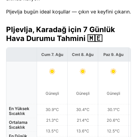
Pljevlja bugün ideal koşullar — çıkın ve keyfini çıkarın.
Pljevlja, Karadağ için 7 Günlük
Hava Durumu Tahmini 🇲🇪
Cum 7. Ağu
Cmt 8. Ağu
Paz 9. Ağu
Pz
Güneşli
Güneşli
Güneşli
En Yüksek
30.9°C
30.4°C
30.1°C
Sıcaklık
21.3°C
21.4°C
20.6°C
Ortalama
Sıcaklık
13.5°C
13.6°C
12.5°C
En Düşük