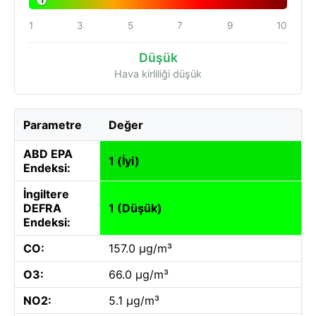
1
1
3
5
7
9
10
Düşük
Hava kirliliği düşük
Parametre
Değer
ABD EPA
1 (İyi)
Endeksi:
İngiltere
DEFRA
1 (Düşük)
Endeksi:
CO:
157.0 µg/m³
O3:
66.0 µg/m³
NO2:
5.1 µg/m³