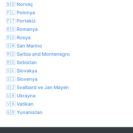
🇳🇴 Norveç
🇵🇱 Polonya
🇵🇹 Portekiz
🇷🇴 Romanya
🇷🇺 Rusya
🇸🇲 San Marino
🇷🇸 Serbia and Montenegro
🇷🇸 Sırbistan
🇸🇰 Slovakya
🇸🇮 Slovenya
🇸🇯 Svalbard ve Jan Mayen
🇺🇦 Ukrayna
🇻🇦 Vatikan
🇬🇷 Yunanistan