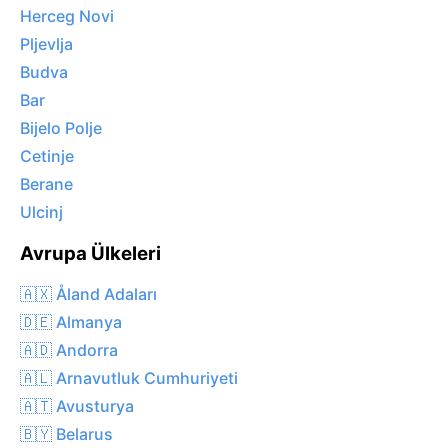
Herceg Novi
Pljevlja
Budva
Bar
Bijelo Polje
Cetinje
Berane
Ulcinj
Avrupa Ülkeleri
🇦🇽 Åland Adaları
🇩🇪 Almanya
🇦🇩 Andorra
🇦🇱 Arnavutluk Cumhuriyeti
🇦🇹 Avusturya
🇧🇾 Belarus