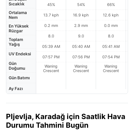
Sıcaklık
45%
54%
66%
Ortalama
13.7 kph
16.9 kph
12.6 kph
Nem
0.2 mm
2.9 mm
0.0 mm
En Yüksek
Rüzgar
8.0
9.0
8.0
Toplam
Yağış
05:39 AM
05:40 AM
05:41 AM
0
UV Endeksi
07:57 PM
07:56 PM
07:54 PM
Gün
Waning
Waning
Waning
N
Doğumu
Crescent
Crescent
Crescent
Gün Batımı
Ay Fazı
Pljevlja, Karadağ için Saatlik Hava
Durumu Tahmini Bugün