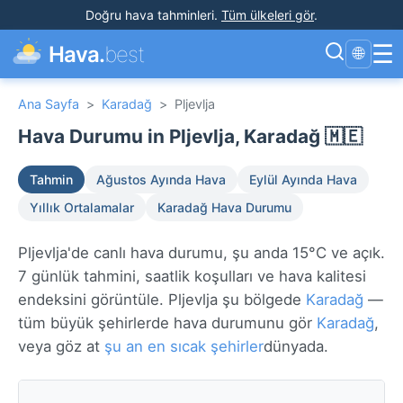
Doğru hava tahminleri
.
Tüm ülkeleri gör
.
☰
Hava.
best
🌐
Ana Sayfa
>
Karadağ
>
Pljevlja
Hava Durumu in Pljevlja, Karadağ 🇲🇪
Tahmin
Ağustos Ayında Hava
Eylül Ayında Hava
Yıllık Ortalamalar
Karadağ Hava Durumu
Pljevlja'de canlı hava durumu, şu anda 15°C ve açık.
7 günlük tahmini, saatlik koşulları ve hava kalitesi
endeksini görüntüle. Pljevlja şu bölgede
Karadağ
—
tüm büyük şehirlerde hava durumunu gör
Karadağ
,
veya göz at
şu an en sıcak şehirler
dünyada.