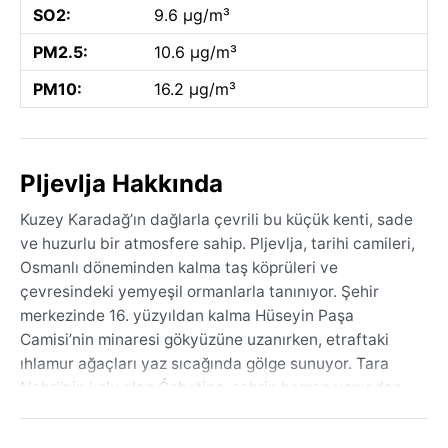
SO2:
9.6 µg/m³
PM2.5:
10.6 µg/m³
PM10:
16.2 µg/m³
Pljevlja Hakkında
Kuzey Karadağ’ın dağlarla çevrili bu küçük kenti, sade
ve huzurlu bir atmosfere sahip. Pljevlja, tarihi camileri,
Osmanlı döneminden kalma taş köprüleri ve
çevresindeki yemyeşil ormanlarla tanınıyor. Şehir
merkezinde 16. yüzyıldan kalma Hüseyin Paşa
Camisi’nin minaresi gökyüzüne uzanırken, etraftaki
ıhlamur ağaçları yaz sıcağında gölge sunuyor. Tara
Nehri’nin kolu olan Ćehotina, şehrin hemen yanından
akarken, çevredeki Sinjavina ve Bjelošića dağları kışın
beyaza bürünüyor. Burası kalabalık turistik rotalardan