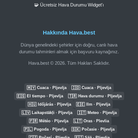
🧩 Ücretsiz Hava Durumu Widget'ı
Hakkında Hava.best
Dünya genelindeki şehirler için doğru, canlı hava
durumu tahminleri almak için başvuru kaynağınız.
Hava.best © 2026. Tüm Hakları Saklıdır.
🇲🇾
🇮🇩
Cuaca · Pljevlja
Cuaca · Pljevlja
🇪🇸
🇹🇷
El tiempo · Pljevlja
Hava durumu · Pljevlja
🇭🇺
🇪🇪
Időjárás · Pljevlja
Ilm · Pljevlja
🇱🇻
🇮🇹
Laikapstākļi · Pljevlja
Meteo · Pljevlja
🇫🇷
🇱🇹
Météo · Pljevlja
Oras · Plevlia
🇵🇱
🇸🇰
Pogoda · Pljevlja
Počasie · Pljevlja
🇨🇿
🇫🇮
Počasí · Pljevlja
Sää · Pljevlja