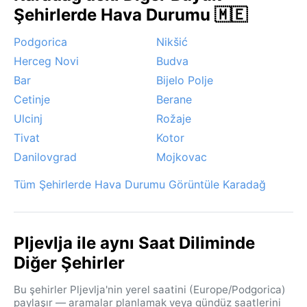
çekici bir hava olayı olarak, kışın sık sık buzlu sis
Şehirlerde Hava Durumu 🇲🇪
tabakası oluşuyor, özellikle sabah saatlerinde görüşü
Podgorica
Nikšić
düşürüyor. İlkbaharda ise eriyen karlarla birlikte
akarsularda ani taşkın riski var, ama genelde kontrol
Herceg Novi
Budva
altında tutuluyor. Ne kasırga ne de muson etkisi
Bar
Bijelo Polje
görülen bu bölgede, en belirgin atmosfer olayı kışın o
Cetinje
Berane
sessiz, yoğun kar yağışı.
Ulcinj
Rožaje
Tivat
Kotor
Danilovgrad
Mojkovac
Tüm Şehirlerde Hava Durumu Görüntüle Karadağ
Pljevlja ile aynı Saat Diliminde
Diğer Şehirler
Bu şehirler Pljevlja'nin yerel saatini (Europe/Podgorica)
paylaşır — aramalar planlamak veya gündüz saatlerini