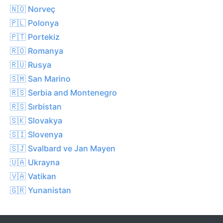
🇳🇴 Norveç
🇵🇱 Polonya
🇵🇹 Portekiz
🇷🇴 Romanya
🇷🇺 Rusya
🇸🇲 San Marino
🇷🇸 Serbia and Montenegro
🇷🇸 Sırbistan
🇸🇰 Slovakya
🇸🇮 Slovenya
🇸🇯 Svalbard ve Jan Mayen
🇺🇦 Ukrayna
🇻🇦 Vatikan
🇬🇷 Yunanistan