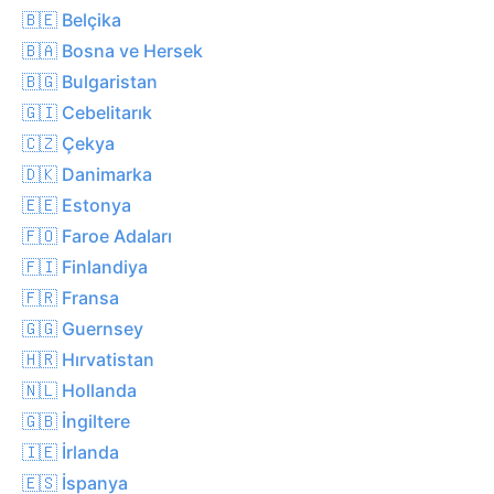
🇧🇪 Belçika
🇧🇦 Bosna ve Hersek
🇧🇬 Bulgaristan
🇬🇮 Cebelitarık
🇨🇿 Çekya
🇩🇰 Danimarka
🇪🇪 Estonya
🇫🇴 Faroe Adaları
🇫🇮 Finlandiya
🇫🇷 Fransa
🇬🇬 Guernsey
🇭🇷 Hırvatistan
🇳🇱 Hollanda
🇬🇧 İngiltere
🇮🇪 İrlanda
🇪🇸 İspanya