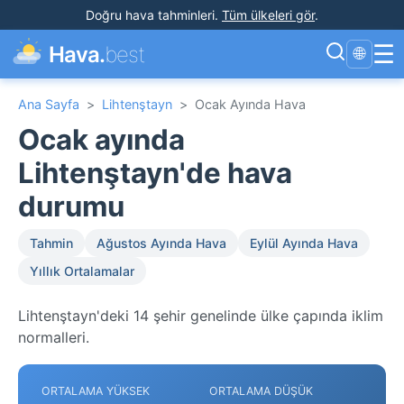
Doğru hava tahminleri
.
Tüm ülkeleri gör
.
☰
Hava.
best
🌐
Ana Sayfa
>
Lihtenştayn
>
Ocak Ayında Hava
Ocak ayında
Lihtenştayn'de hava
durumu
Tahmin
Ağustos Ayında Hava
Eylül Ayında Hava
Yıllık Ortalamalar
Lihtenştayn'deki 14 şehir genelinde ülke çapında iklim
normalleri.
ORTALAMA YÜKSEK
ORTALAMA DÜŞÜK