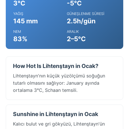
3°C
-5°C
YAĞIŞ
GÜNEŞLENME SÜRESI
145 mm
2.5h/gün
NEM
ARALIK
83%
2–5°C
How Hot Is Lihtenştayn in Ocak?
Lihtenştayn'nın küçük yüzölçümü soğuğun
tutarlı olmasını sağlıyor: January ayında
ortalama 3°C, Schaan temsili.
Sunshine in Lihtenştayn in Ocak
Kalıcı bulut ve gri gökyüzü, Lihtenştayn'ün