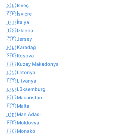
🇸🇪 İsveç
🇨🇭 İsviçre
🇮🇹 İtalya
🇮🇸 İzlanda
🇯🇪 Jersey
🇲🇪 Karadağ
🇽🇰 Kosova
🇲🇰 Kuzey Makedonya
🇱🇻 Letonya
🇱🇹 Litvanya
🇱🇺 Lüksemburg
🇭🇺 Macaristan
🇲🇹 Malta
🇮🇲 Man Adası
🇲🇩 Moldovya
🇲🇨 Monako