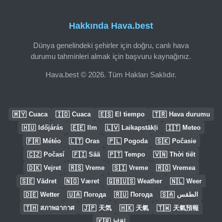
Hakkında Hava.best
Dünya genelindeki şehirler için doğru, canlı hava
durumu tahminleri almak için başvuru kaynağınız.
Hava.best © 2026. Tüm Hakları Saklıdır.
🇲🇾
🇮🇩
🇪🇸
🇹🇷
Cuaca
Cuaca
El tiempo
Hava durumu
🇭🇺
🇪🇪
🇱🇻
🇮🇹
Időjárás
Ilm
Laikapstākļi
Meteo
🇫🇷
🇱🇹
🇵🇱
🇸🇰
Météo
Oras
Pogoda
Počasie
🇨🇿
🇫🇮
🇵🇹
🇻🇳
Počasí
Sää
Tempo
Thời tiết
🇩🇰
🇷🇸
🇸🇮
🇷🇴
Vejret
Vreme
Vreme
Vremea
🇸🇪
🇳🇴
🇬🇧🇺🇸
🇳🇱
Vädret
Været
Weather
Weer
🇩🇪
🇺🇦
🇷🇺
🇸🇦
Wetter
Погода
Погода
الطقس
🇹🇭
🇯🇵
🇭🇰
🇹🇼
สภาพอากาศ
天気
天氣
天氣預報
🇰🇷
날씨