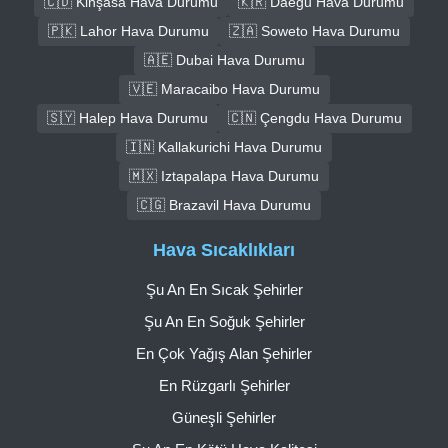
🇨🇩 Kinşasa Hava Durumu
🇰🇷 Daegu Hava Durumu
🇵🇰 Lahor Hava Durumu
🇿🇦 Soweto Hava Durumu
🇦🇪 Dubai Hava Durumu
🇻🇪 Maracaibo Hava Durumu
🇸🇾 Halep Hava Durumu
🇨🇳 Çengdu Hava Durumu
🇮🇳 Kallakurichi Hava Durumu
🇲🇽 Iztapalapa Hava Durumu
🇨🇬 Brazavil Hava Durumu
Hava Sıcaklıkları
Şu An En Sıcak Şehirler
Şu An En Soğuk Şehirler
En Çok Yağış Alan Şehirler
En Rüzgarlı Şehirler
Güneşli Şehirler