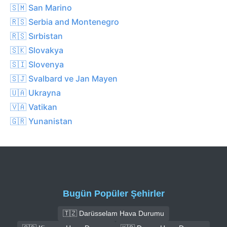
🇸🇲 San Marino
🇷🇸 Serbia and Montenegro
🇷🇸 Sırbistan
🇸🇰 Slovakya
🇸🇮 Slovenya
🇸🇯 Svalbard ve Jan Mayen
🇺🇦 Ukrayna
🇻🇦 Vatikan
🇬🇷 Yunanistan
Bugün Popüler Şehirler
🇹🇿 Darüsselam Hava Durumu