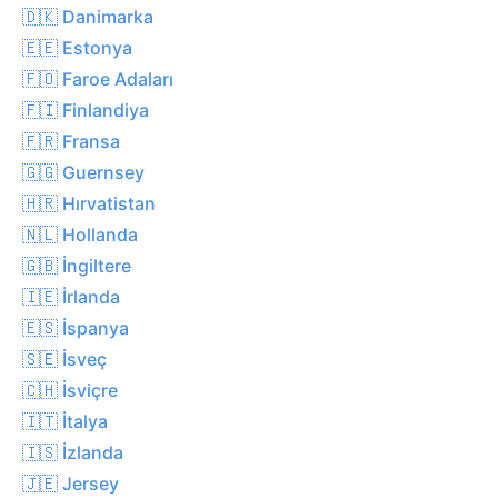
🇩🇰 Danimarka
🇪🇪 Estonya
🇫🇴 Faroe Adaları
🇫🇮 Finlandiya
🇫🇷 Fransa
🇬🇬 Guernsey
🇭🇷 Hırvatistan
🇳🇱 Hollanda
🇬🇧 İngiltere
🇮🇪 İrlanda
🇪🇸 İspanya
🇸🇪 İsveç
🇨🇭 İsviçre
🇮🇹 İtalya
🇮🇸 İzlanda
🇯🇪 Jersey