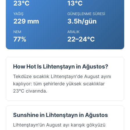
23°C
13°C
YAĞIŞ
GÜNEŞLENME SÜRESI
229 mm
3.5h/gün
NEM
ARALIK
77%
22–24°C
How Hot Is Lihtenştayn in Ağustos?
Tekdüze sıcaklık Lihtenştayn'de August ayını
kaplıyor: tüm şehirlerde yüksek sıcaklıklar
23°C civarında.
Sunshine in Lihtenştayn in Ağustos
Lihtenştayn'ün August ayı karışık gökyüzü