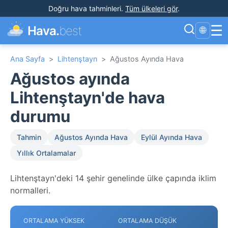
Doğru hava tahminleri
.
Tüm ülkeleri gör
.
☰
Hava.
best
🌐
Ana Sayfa
>
Lihtenştayn
>
Ağustos Ayında Hava
Ağustos ayında
Lihtenştayn'de hava
durumu
Tahmin
Ağustos Ayında Hava
Eylül Ayında Hava
Yıllık Ortalamalar
Lihtenştayn'deki 14 şehir genelinde ülke çapında iklim
normalleri.
ORTALAMA YÜKSEK
ORTALAMA DÜŞÜK