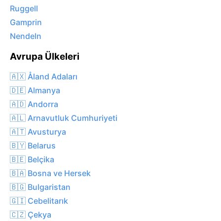
Ruggell
Gamprin
Nendeln
Avrupa Ülkeleri
🇦🇽 Åland Adaları
🇩🇪 Almanya
🇦🇩 Andorra
🇦🇱 Arnavutluk Cumhuriyeti
🇦🇹 Avusturya
🇧🇾 Belarus
🇧🇪 Belçika
🇧🇦 Bosna ve Hersek
🇧🇬 Bulgaristan
🇬🇮 Cebelitarık
🇨🇿 Çekya