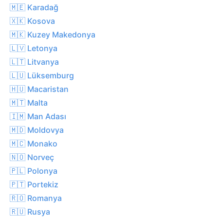
🇲🇪 Karadağ
🇽🇰 Kosova
🇲🇰 Kuzey Makedonya
🇱🇻 Letonya
🇱🇹 Litvanya
🇱🇺 Lüksemburg
🇭🇺 Macaristan
🇲🇹 Malta
🇮🇲 Man Adası
🇲🇩 Moldovya
🇲🇨 Monako
🇳🇴 Norveç
🇵🇱 Polonya
🇵🇹 Portekiz
🇷🇴 Romanya
🇷🇺 Rusya