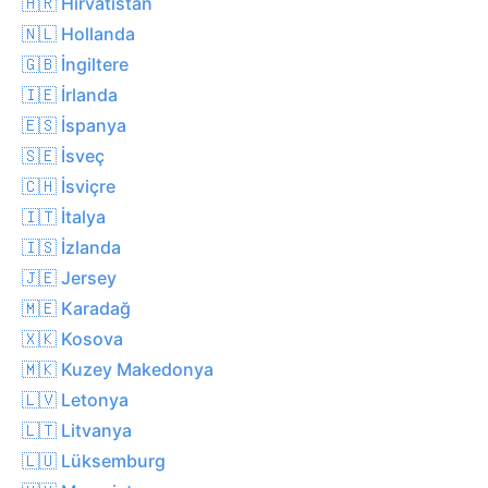
🇭🇷 Hırvatistan
🇳🇱 Hollanda
🇬🇧 İngiltere
🇮🇪 İrlanda
🇪🇸 İspanya
🇸🇪 İsveç
🇨🇭 İsviçre
🇮🇹 İtalya
🇮🇸 İzlanda
🇯🇪 Jersey
🇲🇪 Karadağ
🇽🇰 Kosova
🇲🇰 Kuzey Makedonya
🇱🇻 Letonya
🇱🇹 Litvanya
🇱🇺 Lüksemburg