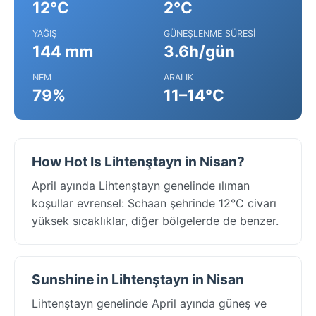
12°C
2°C
YAĞIŞ
GÜNEŞLENME SÜRESI
144 mm
3.6h/gün
NEM
ARALIK
79%
11–14°C
How Hot Is Lihtenştayn in Nisan?
April ayında Lihtenştayn genelinde ılıman
koşullar evrensel: Schaan şehrinde 12°C civarı
yüksek sıcaklıklar, diğer bölgelerde de benzer.
Sunshine in Lihtenştayn in Nisan
Lihtenştayn genelinde April ayında güneş ve