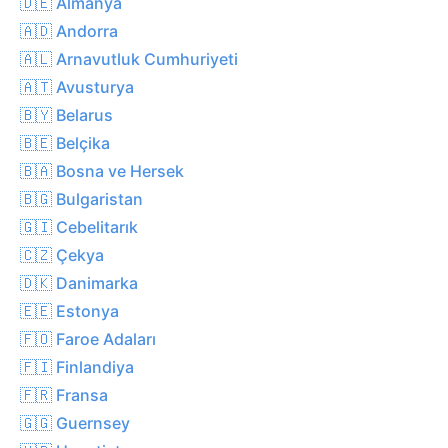
🇩🇪 Almanya
🇦🇩 Andorra
🇦🇱 Arnavutluk Cumhuriyeti
🇦🇹 Avusturya
🇧🇾 Belarus
🇧🇪 Belçika
🇧🇦 Bosna ve Hersek
🇧🇬 Bulgaristan
🇬🇮 Cebelitarık
🇨🇿 Çekya
🇩🇰 Danimarka
🇪🇪 Estonya
🇫🇴 Faroe Adaları
🇫🇮 Finlandiya
🇫🇷 Fransa
🇬🇬 Guernsey