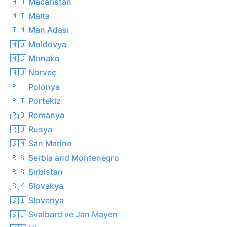
🇭🇺 Macaristan
🇲🇹 Malta
🇮🇲 Man Adası
🇲🇩 Moldovya
🇲🇨 Monako
🇳🇴 Norveç
🇵🇱 Polonya
🇵🇹 Portekiz
🇷🇴 Romanya
🇷🇺 Rusya
🇸🇲 San Marino
🇷🇸 Serbia and Montenegro
🇷🇸 Sırbistan
🇸🇰 Slovakya
🇸🇮 Slovenya
🇸🇯 Svalbard ve Jan Mayen