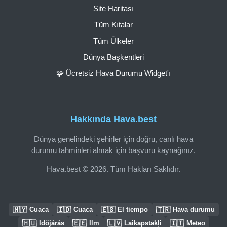
Site Haritası
Tüm Kıtalar
Tüm Ülkeler
Dünya Başkentleri
🧩 Ücretsiz Hava Durumu Widget'ı
Hakkında Hava.best
Dünya genelindeki şehirler için doğru, canlı hava
durumu tahminleri almak için başvuru kaynağınız.
Hava.best © 2026. Tüm Hakları Saklıdır.
🇲🇾
🇮🇩
🇪🇸
🇹🇷
Cuaca
Cuaca
El tiempo
Hava durumu
🇭🇺
🇪🇪
🇱🇻
🇮🇹
Időjárás
Ilm
Laikapstākļi
Meteo