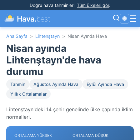
Doğru hava tahminleri
.
Tüm ülkeleri gör
.
☰
Hava.
best
🌐
Ana Sayfa
>
Lihtenştayn
>
Nisan Ayında Hava
Nisan ayında
Lihtenştayn'de hava
durumu
Tahmin
Ağustos Ayında Hava
Eylül Ayında Hava
Yıllık Ortalamalar
Lihtenştayn'deki 14 şehir genelinde ülke çapında iklim
normalleri.
ORTALAMA YÜKSEK
ORTALAMA DÜŞÜK