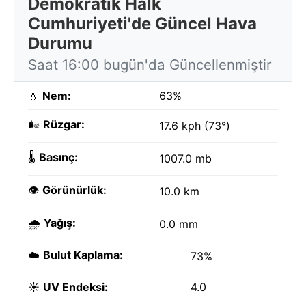
Demokratik Halk
Cumhuriyeti'de Güncel Hava
Durumu
Saat 16:00 bugün'da Güncellenmiştir
💧
Nem:
63%
🌬️
Rüzgar:
17.6 kph (73°)
🌡️
Basınç:
1007.0 mb
👁️
Görünürlük:
10.0 km
🌧️
Yağış:
0.0 mm
☁️
Bulut Kaplama:
73%
☀️
UV Endeksi:
4.0