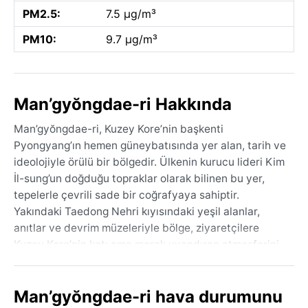
PM2.5:
7.5 µg/m³
PM10:
9.7 µg/m³
Man’gyŏngdae-ri Hakkında
Man’gyŏngdae-ri, Kuzey Kore’nin başkenti
Pyongyang’ın hemen güneybatısında yer alan, tarih ve
ideolojiyle örülü bir bölgedir. Ülkenin kurucu lideri Kim
İl-sung’un doğduğu topraklar olarak bilinen bu yer,
tepelerle çevrili sade bir coğrafyaya sahiptir.
Yakındaki Taedong Nehri kıyısındaki yeşil alanlar,
anıtlar ve devrim müzeleriyle bölge, ziyaretçilere
Kuzey Kore’nin katı ama merak uyandıran atmosferini
fısıldar. Man’gyŏngdae Tepesi’nden Pyongyang’ın
silüetine bakmak, bu kapalı ülkenin kendine özgü
Man’gyŏngdae-ri hava durumunu
dinginliğini hissettirir.