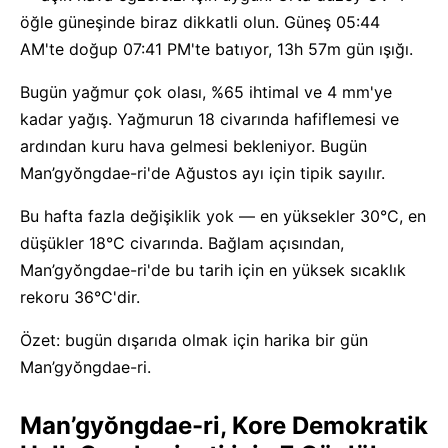
öğle güneşinde biraz dikkatli olun. Güneş 05:44
AM'te doğup 07:41 PM'te batıyor, 13h 57m gün ışığı.
Bugün yağmur çok olası, %65 ihtimal ve 4 mm'ye
kadar yağış. Yağmurun 18 civarında hafiflemesi ve
ardından kuru hava gelmesi bekleniyor. Bugün
Man’gyŏngdae-ri'de Ağustos ayı için tipik sayılır.
Bu hafta fazla değişiklik yok — en yüksekler 30°C, en
düşükler 18°C civarında. Bağlam açısından,
Man’gyŏngdae-ri'de bu tarih için en yüksek sıcaklık
rekoru 36°C'dir.
Özet: bugün dışarıda olmak için harika bir gün
Man’gyŏngdae-ri.
Man’gyŏngdae-ri, Kore Demokratik