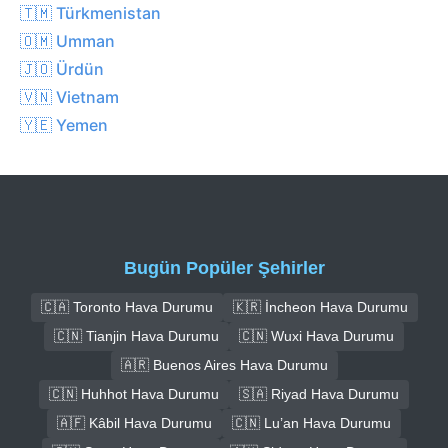
🇹🇲 Türkmenistan
🇴🇲 Umman
🇯🇴 Ürdün
🇻🇳 Vietnam
🇾🇪 Yemen
Bugün Popüler Şehirler
🇨🇦 Toronto Hava Durumu
🇰🇷 İncheon Hava Durumu
🇨🇳 Tianjin Hava Durumu
🇨🇳 Wuxi Hava Durumu
🇦🇷 Buenos Aires Hava Durumu
🇨🇳 Huhhot Hava Durumu
🇸🇦 Riyad Hava Durumu
🇦🇫 Kâbil Hava Durumu
🇨🇳 Lu’an Hava Durumu