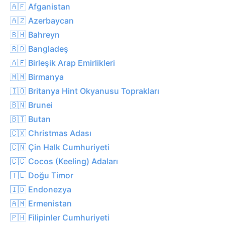
🇦🇫 Afganistan
🇦🇿 Azerbaycan
🇧🇭 Bahreyn
🇧🇩 Bangladeş
🇦🇪 Birleşik Arap Emirlikleri
🇲🇲 Birmanya
🇮🇴 Britanya Hint Okyanusu Toprakları
🇧🇳 Brunei
🇧🇹 Butan
🇨🇽 Christmas Adası
🇨🇳 Çin Halk Cumhuriyeti
🇨🇨 Cocos (Keeling) Adaları
🇹🇱 Doğu Timor
🇮🇩 Endonezya
🇦🇲 Ermenistan
🇵🇭 Filipinler Cumhuriyeti