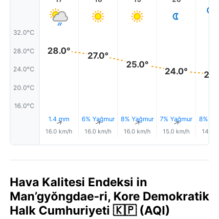
32.0°C
28.0°
28.0°C
27.0°
25.0°
24.0°C
24.0°
23.
20.0°C
16.0°C
1.4 mm
6% Yağmur
8% Yağmur
7% Yağmur
8% Ya
↑
↑
↑
↑
16.0 km/h
16.0 km/h
16.0 km/h
15.0 km/h
14.0 
Hava Kalitesi Endeksi in
Man’gyŏngdae-ri, Kore Demokratik
Halk Cumhuriyeti 🇰🇵 (AQI)