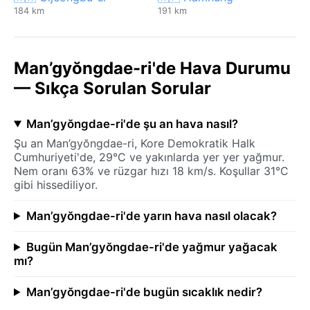
184 km
191 km
Man’gyŏngdae-ri'de Hava Durumu
— Sıkça Sorulan Sorular
Man’gyŏngdae-ri'de şu an hava nasıl?
Şu an Man’gyŏngdae-ri, Kore Demokratik Halk
Cumhuriyeti'de, 29°C ve yakınlarda yer yer yağmur.
Nem oranı 63% ve rüzgar hızı 18 km/s. Koşullar 31°C
gibi hissediliyor.
Man’gyŏngdae-ri'de yarın hava nasıl olacak?
Bugün Man’gyŏngdae-ri'de yağmur yağacak
mı?
Man’gyŏngdae-ri'de bugün sıcaklık nedir?