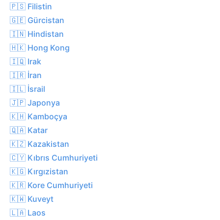
🇵🇸 Filistin
🇬🇪 Gürcistan
🇮🇳 Hindistan
🇭🇰 Hong Kong
🇮🇶 Irak
🇮🇷 İran
🇮🇱 İsrail
🇯🇵 Japonya
🇰🇭 Kamboçya
🇶🇦 Katar
🇰🇿 Kazakistan
🇨🇾 Kıbrıs Cumhuriyeti
🇰🇬 Kırgızistan
🇰🇷 Kore Cumhuriyeti
🇰🇼 Kuveyt
🇱🇦 Laos