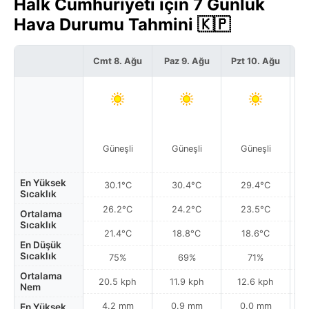
Halk Cumhuriyeti için 7 Günlük
Hava Durumu Tahmini 🇰🇵
Cmt 8. Ağu
Paz 9. Ağu
Pzt 10. Ağu
S
Güneşli
Güneşli
Güneşli
En Yüksek
30.1°C
30.4°C
29.4°C
Sıcaklık
26.2°C
24.2°C
23.5°C
Ortalama
Sıcaklık
21.4°C
18.8°C
18.6°C
En Düşük
Sıcaklık
75%
69%
71%
Ortalama
20.5 kph
11.9 kph
12.6 kph
Nem
4.2 mm
0.9 mm
0.0 mm
En Yüksek