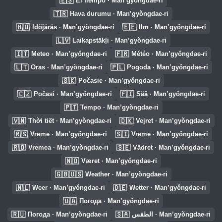
🇪🇸
El tiempo · Man’gyŏngdae-ri
🇹🇷
Hava durumu · Man’gyŏngdae-ri
🇭🇺
🇪🇪
Időjárás · Man’gyŏngdae-ri
Ilm · Man’gyŏngdae-ri
🇱🇻
Laikapstākļi · Man’gyŏngdae-ri
🇮🇹
🇫🇷
Meteo · Man’gyŏngdae-ri
Météo · Man’gyŏngdae-ri
🇱🇹
🇵🇱
Oras · Man’gyŏngdae-ri
Pogoda · Man’gyŏngdae-ri
🇸🇰
Počasie · Man’gyŏngdae-ri
🇨🇿
🇫🇮
Počasí · Man’gyŏngdae-ri
Sää · Man’gyŏngdae-ri
🇵🇹
Tempo · Man’gyŏngdae-ri
🇻🇳
🇩🇰
Thời tiết · Man’gyŏngdae-ri
Vejret · Man’gyŏngdae-ri
🇷🇸
🇸🇮
Vreme · Man’gyŏngdae-ri
Vreme · Man’gyŏngdae-ri
🇷🇴
🇸🇪
Vremea · Man’gyŏngdae-ri
Vädret · Man’gyŏngdae-ri
🇳🇴
Været · Man’gyŏngdae-ri
🇬🇧🇺🇸
Weather · Man’gyŏngdae-ri
🇳🇱
🇩🇪
Weer · Man’gyŏngdae-ri
Wetter · Man’gyŏngdae-ri
🇺🇦
Погода · Man’gyŏngdae-ri
🇷🇺
🇸🇦
Погода · Man’gyŏngdae-ri
الطقس · Man’gyŏngdae-ri