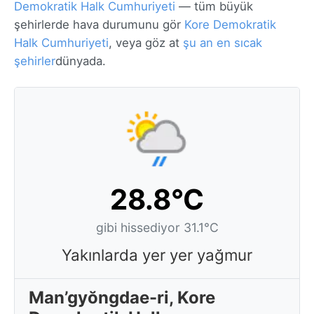
Demokratik Halk Cumhuriyeti
— tüm büyük
şehirlerde hava durumunu gör
Kore Demokratik
Halk Cumhuriyeti
, veya göz at
şu an en sıcak
şehirler
dünyada.
28.8°C
gibi hissediyor 31.1°C
Yakınlarda yer yer yağmur
Man’gyŏngdae-ri, Kore