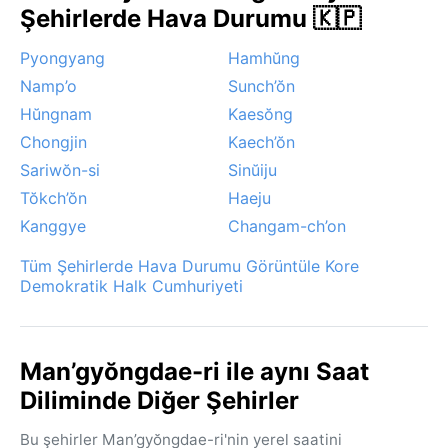
sertlik ve muson nemi arasında gidip gelir. Bu
Şehirlerde Hava Durumu 🇰🇵
döngüyü bilmek, ziyaretin planlanmasında büyük fark
yaratır.
Pyongyang
Hamhŭng
Namp’o
Sunch’ŏn
Hŭngnam
Kaesŏng
Chongjin
Kaech’ŏn
Sariwŏn-si
Sinŭiju
Tŏkch’ŏn
Haeju
Kanggye
Changam-ch’on
Tüm Şehirlerde Hava Durumu Görüntüle Kore
Demokratik Halk Cumhuriyeti
Man’gyŏngdae-ri ile aynı Saat
Diliminde Diğer Şehirler
Bu şehirler Man’gyŏngdae-ri'nin yerel saatini