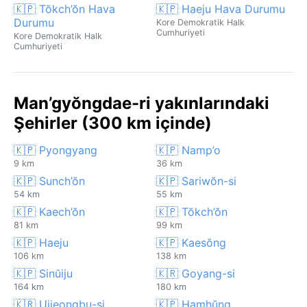
🇰🇵 Tŏkch’ŏn Hava
🇰🇵 Haeju Hava Durumu
Durumu
Kore Demokratik Halk
Cumhuriyeti
Kore Demokratik Halk
Cumhuriyeti
Man’gyŏngdae-ri yakınlarındaki
Şehirler (300 km içinde)
🇰🇵 Pyongyang
🇰🇵 Namp’o
9 km
36 km
🇰🇵 Sunch’ŏn
🇰🇵 Sariwŏn-si
54 km
55 km
🇰🇵 Kaech’ŏn
🇰🇵 Tŏkch’ŏn
81 km
99 km
🇰🇵 Haeju
🇰🇵 Kaesŏng
106 km
138 km
🇰🇵 Sinŭiju
🇰🇷 Goyang-si
164 km
180 km
🇰🇷 Uijeongbu-si
🇰🇵 Hamhŭng