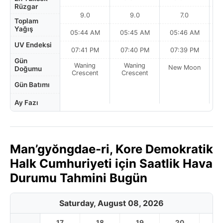
Rüzgar
9.0
9.0
7.0
Toplam
Yağış
05:44 AM
05:45 AM
05:46 AM
UV Endeksi
07:41 PM
07:40 PM
07:39 PM
Gün
Waning
Waning
New Moon
N
Doğumu
Crescent
Crescent
Gün Batımı
Ay Fazı
Man’gyŏngdae-ri, Kore Demokratik
Halk Cumhuriyeti için Saatlik Hava
Durumu Tahmini Bugün
Saturday, August 08, 2026
17
18
19
20
2