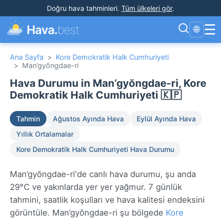
Doğru hava tahminleri
.
Tüm ülkeleri gör
.
☰
Hava.
best
🌐
Ana Sayfa
>
Kore Demokratik Halk Cumhuriyeti
>
Man’gyŏngdae-ri
Hava Durumu in Man’gyŏngdae-ri, Kore
Demokratik Halk Cumhuriyeti 🇰🇵
Tahmin
Ağustos Ayında Hava
Eylül Ayında Hava
Yıllık Ortalamalar
Kore Demokratik Halk Cumhuriyeti Hava Durumu
Man’gyŏngdae-ri'de canlı hava durumu, şu anda
29°C ve yakınlarda yer yer yağmur. 7 günlük
tahmini, saatlik koşulları ve hava kalitesi endeksini
görüntüle. Man’gyŏngdae-ri şu bölgede
Kore