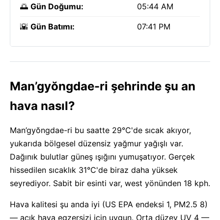
🌅
Gün Doğumu:
05:44 AM
🌇
Gün Batımı:
07:41 PM
Man’gyŏngdae-ri şehrinde şu an
hava nasıl?
Man’gyŏngdae-ri bu saatte 29°C'de sıcak akıyor,
yukarıda bölgesel düzensiz yağmur yağışlı var.
Dağınık bulutlar güneş ışığını yumuşatıyor. Gerçek
hissedilen sıcaklık 31°C'de biraz daha yüksek
seyrediyor. Sabit bir esinti var, west yönünden 18 kph.
Hava kalitesi şu anda iyi (US EPA endeksi 1, PM2.5 8)
— açık hava egzersizi için uygun. Orta düzey UV 4 —