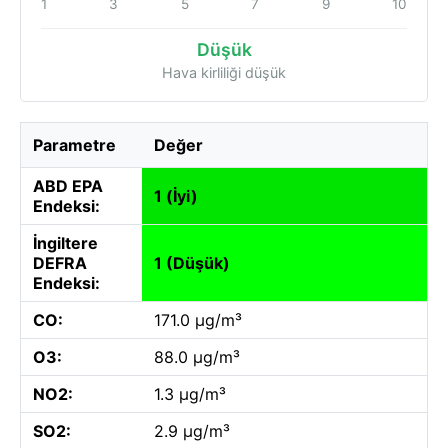
1
3
5
7
9
10
Düşük
Hava kirliliği düşük
Parametre
Değer
ABD EPA
1 (İyi)
Endeksi:
İngiltere
DEFRA
1 (Düşük)
Endeksi:
CO:
171.0 µg/m³
O3:
88.0 µg/m³
NO2:
1.3 µg/m³
SO2:
2.9 µg/m³