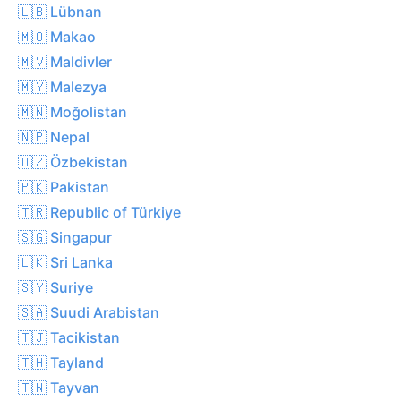
🇱🇧 Lübnan
🇲🇴 Makao
🇲🇻 Maldivler
🇲🇾 Malezya
🇲🇳 Moğolistan
🇳🇵 Nepal
🇺🇿 Özbekistan
🇵🇰 Pakistan
🇹🇷 Republic of Türkiye
🇸🇬 Singapur
🇱🇰 Sri Lanka
🇸🇾 Suriye
🇸🇦 Suudi Arabistan
🇹🇯 Tacikistan
🇹🇭 Tayland
🇹🇼 Tayvan