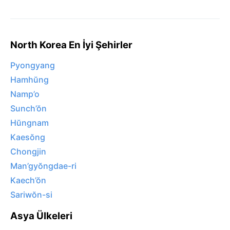
North Korea En İyi Şehirler
Pyongyang
Hamhŭng
Namp’o
Sunch’ŏn
Hŭngnam
Kaesŏng
Chongjin
Man’gyŏngdae-ri
Kaech’ŏn
Sariwŏn-si
Asya Ülkeleri