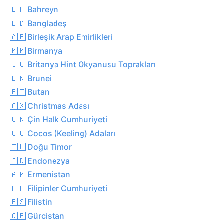
🇧🇭 Bahreyn
🇧🇩 Bangladeş
🇦🇪 Birleşik Arap Emirlikleri
🇲🇲 Birmanya
🇮🇴 Britanya Hint Okyanusu Toprakları
🇧🇳 Brunei
🇧🇹 Butan
🇨🇽 Christmas Adası
🇨🇳 Çin Halk Cumhuriyeti
🇨🇨 Cocos (Keeling) Adaları
🇹🇱 Doğu Timor
🇮🇩 Endonezya
🇦🇲 Ermenistan
🇵🇭 Filipinler Cumhuriyeti
🇵🇸 Filistin
🇬🇪 Gürcistan