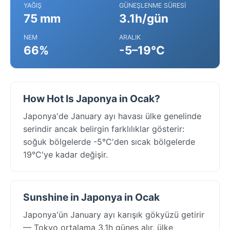
YAĞIŞ
GÜNEŞLENME SÜRESI
75 mm
3.1h/gün
NEM
ARALIK
66%
-5–19°C
How Hot Is Japonya in Ocak?
Japonya'de January ayı havası ülke genelinde
serindir ancak belirgin farklılıklar gösterir:
soğuk bölgelerde -5°C'den sıcak bölgelerde
19°C'ye kadar değişir.
Sunshine in Japonya in Ocak
Japonya'ün January ayı karışık gökyüzü getirir
— Tokyo ortalama 3.1h güneş alır, ülke