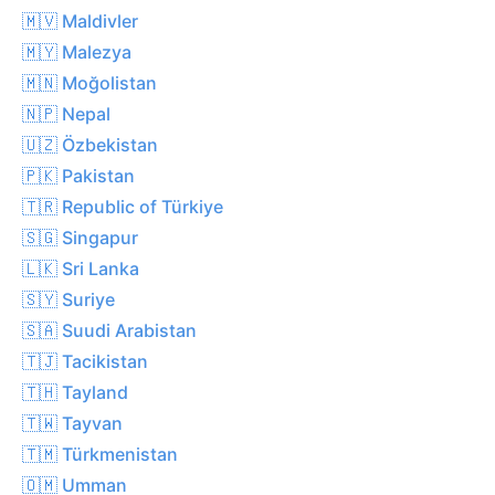
🇲🇻 Maldivler
🇲🇾 Malezya
🇲🇳 Moğolistan
🇳🇵 Nepal
🇺🇿 Özbekistan
🇵🇰 Pakistan
🇹🇷 Republic of Türkiye
🇸🇬 Singapur
🇱🇰 Sri Lanka
🇸🇾 Suriye
🇸🇦 Suudi Arabistan
🇹🇯 Tacikistan
🇹🇭 Tayland
🇹🇼 Tayvan
🇹🇲 Türkmenistan
🇴🇲 Umman