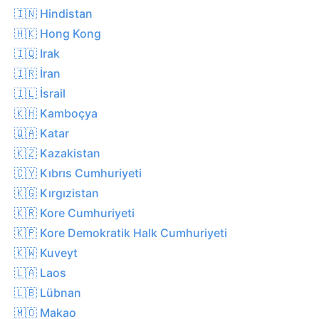
🇮🇳 Hindistan
🇭🇰 Hong Kong
🇮🇶 Irak
🇮🇷 İran
🇮🇱 İsrail
🇰🇭 Kamboçya
🇶🇦 Katar
🇰🇿 Kazakistan
🇨🇾 Kıbrıs Cumhuriyeti
🇰🇬 Kırgızistan
🇰🇷 Kore Cumhuriyeti
🇰🇵 Kore Demokratik Halk Cumhuriyeti
🇰🇼 Kuveyt
🇱🇦 Laos
🇱🇧 Lübnan
🇲🇴 Makao