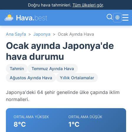
Doğru hava tahminleri
.
Tüm ülkeleri gör
.
☰
Hava.
best
🌐
Ana Sayfa
>
Japonya
>
Ocak Ayında Hava
Ocak ayında Japonya'de
hava durumu
Tahmin
Temmuz Ayında Hava
Ağustos Ayında Hava
Yıllık Ortalamalar
Japonya'deki 64 şehir genelinde ülke çapında iklim
normalleri.
ORTALAMA YÜKSEK
ORTALAMA DÜŞÜK
8°C
1°C