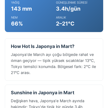
YAĞIŞ
GÜNEŞLENME SÜRESI
143 mm
3.4h/gün
NEM
ARALIK
66%
2–21°C
How Hot Is Japonya in Mart?
Japonya'de March ayı çoğu bölgede rahat ve
ılıman geçiyor — tipik yüksek sıcaklıklar 13°C,
Tokyo temsilci konumda. Bölgesel fark: 2°C ile
21°C arası.
Sunshine in Japonya in Mart
Değişken hava, Japonya'e March ayında
hakimdir: Tokyo'de tipik bir günde 3.4h