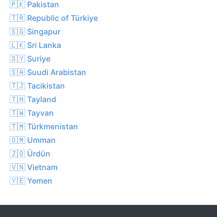
🇵🇰 Pakistan
🇹🇷 Republic of Türkiye
🇸🇬 Singapur
🇱🇰 Sri Lanka
🇸🇾 Suriye
🇸🇦 Suudi Arabistan
🇹🇯 Tacikistan
🇹🇭 Tayland
🇹🇼 Tayvan
🇹🇲 Türkmenistan
🇴🇲 Umman
🇯🇴 Ürdün
🇻🇳 Vietnam
🇾🇪 Yemen