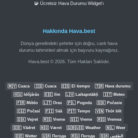
🧩 Ücretsiz Hava Durumu Widget'ı
Hakkında Hava.best
Dünya genelindeki şehirler için doğru, canlı hava
durumu tahminleri almak için başvuru kaynağınız.
Hava.best © 2026. Tüm Hakları Saklıdır.
🇲🇾
🇮🇩
🇪🇸
🇹🇷
Cuaca
Cuaca
El tiempo
Hava durumu
🇭🇺
🇪🇪
🇱🇻
🇮🇹
Időjárás
Ilm
Laikapstākļi
Meteo
🇫🇷
🇱🇹
🇵🇱
🇸🇰
Météo
Oras
Pogoda
Počasie
🇨🇿
🇫🇮
🇵🇹
🇻🇳
Počasí
Sää
Tempo
Thời tiết
🇩🇰
🇷🇸
🇸🇮
🇷🇴
Vejret
Vreme
Vreme
Vremea
🇸🇪
🇳🇴
🇬🇧🇺🇸
🇳🇱
Vädret
Været
Weather
Weer
🇩🇪
🇺🇦
🇷🇺
🇸🇦
Wetter
Погода
Погода
الطقس