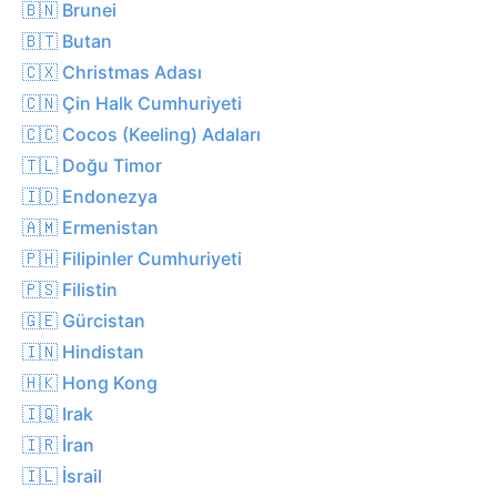
🇧🇳 Brunei
🇧🇹 Butan
🇨🇽 Christmas Adası
🇨🇳 Çin Halk Cumhuriyeti
🇨🇨 Cocos (Keeling) Adaları
🇹🇱 Doğu Timor
🇮🇩 Endonezya
🇦🇲 Ermenistan
🇵🇭 Filipinler Cumhuriyeti
🇵🇸 Filistin
🇬🇪 Gürcistan
🇮🇳 Hindistan
🇭🇰 Hong Kong
🇮🇶 Irak
🇮🇷 İran
🇮🇱 İsrail