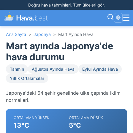
Doğru hava tahminleri
.
Tüm ülkeleri gör
.
☰
Hava.
best
🌐
Ana Sayfa
>
Japonya
>
Mart Ayında Hava
Mart ayında Japonya'de
hava durumu
Tahmin
Ağustos Ayında Hava
Eylül Ayında Hava
Yıllık Ortalamalar
Japonya'deki 64 şehir genelinde ülke çapında iklim
normalleri.
ORTALAMA YÜKSEK
ORTALAMA DÜŞÜK
13°C
5°C