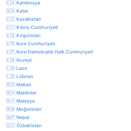
🇰🇭 Kamboçya
🇶🇦 Katar
🇰🇿 Kazakistan
🇨🇾 Kıbrıs Cumhuriyeti
🇰🇬 Kırgızistan
🇰🇷 Kore Cumhuriyeti
🇰🇵 Kore Demokratik Halk Cumhuriyeti
🇰🇼 Kuveyt
🇱🇦 Laos
🇱🇧 Lübnan
🇲🇴 Makao
🇲🇻 Maldivler
🇲🇾 Malezya
🇲🇳 Moğolistan
🇳🇵 Nepal
🇺🇿 Özbekistan