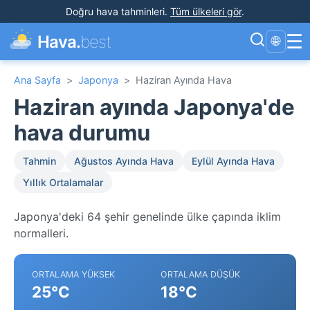
Doğru hava tahminleri
.
Tüm ülkeleri gör
.
☰
Hava.
best
🌐
Ana Sayfa
>
Japonya
>
Haziran Ayında Hava
Haziran ayında Japonya'de
hava durumu
Tahmin
Ağustos Ayında Hava
Eylül Ayında Hava
Yıllık Ortalamalar
Japonya'deki 64 şehir genelinde ülke çapında iklim
normalleri.
ORTALAMA YÜKSEK
ORTALAMA DÜŞÜK
25°C
18°C