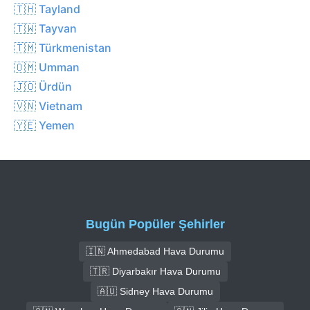
🇹🇭 Tayland
🇹🇼 Tayvan
🇹🇲 Türkmenistan
🇴🇲 Umman
🇯🇴 Ürdün
🇻🇳 Vietnam
🇾🇪 Yemen
Bugün Popüler Şehirler
🇮🇳 Ahmedabad Hava Durumu
🇹🇷 Diyarbakır Hava Durumu
🇦🇺 Sidney Hava Durumu