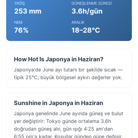
YAĞIŞ
GÜNEŞLENME SÜRESI
253 mm
3.6h/gün
NEM
ARALIK
76%
18–28°C
How Hot Is Japonya in Haziran?
Japonya'de June ayı tutarlı bir şekilde sıcak —
tipik 25°C, büyük bölgesel aykırı değerler yok.
Sunshine in Japonya in Haziran
Japonya genelinde June ayında güneş ve bulut
yer değiştirir: Tokyo günde ortalama 3.6h
doğrudan güneş alır, gün ışığı 4:25 am'dan
6:55 pm'a kadar. Koşullar günden güne değişir,