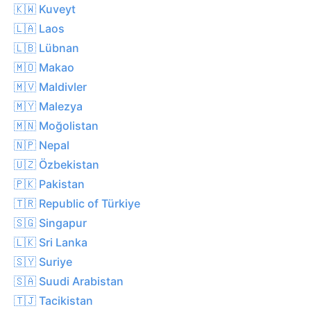
🇰🇼 Kuveyt
🇱🇦 Laos
🇱🇧 Lübnan
🇲🇴 Makao
🇲🇻 Maldivler
🇲🇾 Malezya
🇲🇳 Moğolistan
🇳🇵 Nepal
🇺🇿 Özbekistan
🇵🇰 Pakistan
🇹🇷 Republic of Türkiye
🇸🇬 Singapur
🇱🇰 Sri Lanka
🇸🇾 Suriye
🇸🇦 Suudi Arabistan
🇹🇯 Tacikistan