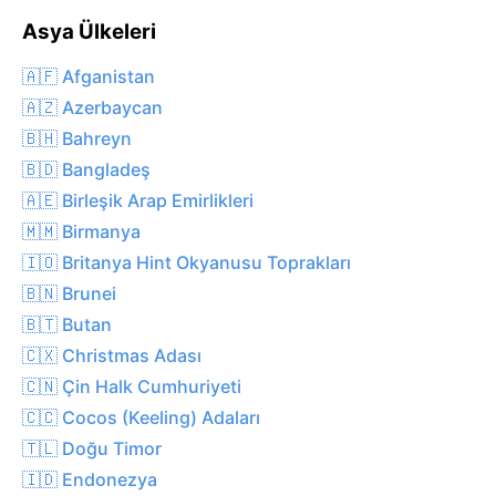
Asya Ülkeleri
🇦🇫 Afganistan
🇦🇿 Azerbaycan
🇧🇭 Bahreyn
🇧🇩 Bangladeş
🇦🇪 Birleşik Arap Emirlikleri
🇲🇲 Birmanya
🇮🇴 Britanya Hint Okyanusu Toprakları
🇧🇳 Brunei
🇧🇹 Butan
🇨🇽 Christmas Adası
🇨🇳 Çin Halk Cumhuriyeti
🇨🇨 Cocos (Keeling) Adaları
🇹🇱 Doğu Timor
🇮🇩 Endonezya