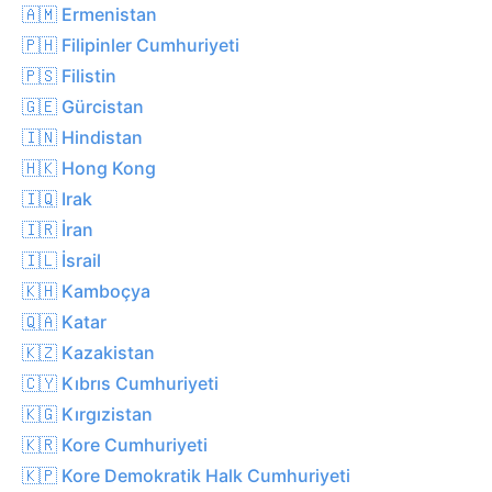
🇦🇲 Ermenistan
🇵🇭 Filipinler Cumhuriyeti
🇵🇸 Filistin
🇬🇪 Gürcistan
🇮🇳 Hindistan
🇭🇰 Hong Kong
🇮🇶 Irak
🇮🇷 İran
🇮🇱 İsrail
🇰🇭 Kamboçya
🇶🇦 Katar
🇰🇿 Kazakistan
🇨🇾 Kıbrıs Cumhuriyeti
🇰🇬 Kırgızistan
🇰🇷 Kore Cumhuriyeti
🇰🇵 Kore Demokratik Halk Cumhuriyeti