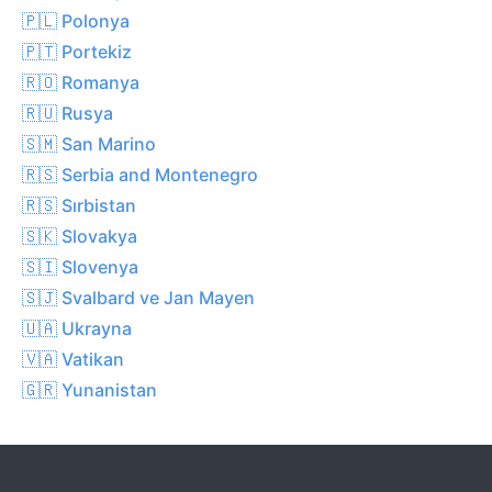
🇵🇱 Polonya
🇵🇹 Portekiz
🇷🇴 Romanya
🇷🇺 Rusya
🇸🇲 San Marino
🇷🇸 Serbia and Montenegro
🇷🇸 Sırbistan
🇸🇰 Slovakya
🇸🇮 Slovenya
🇸🇯 Svalbard ve Jan Mayen
🇺🇦 Ukrayna
🇻🇦 Vatikan
🇬🇷 Yunanistan