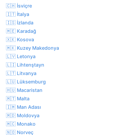
🇨🇭 İsviçre
🇮🇹 İtalya
🇮🇸 İzlanda
🇲🇪 Karadağ
🇽🇰 Kosova
🇲🇰 Kuzey Makedonya
🇱🇻 Letonya
🇱🇮 Lihtenştayn
🇱🇹 Litvanya
🇱🇺 Lüksemburg
🇭🇺 Macaristan
🇲🇹 Malta
🇮🇲 Man Adası
🇲🇩 Moldovya
🇲🇨 Monako
🇳🇴 Norveç