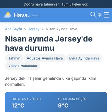
Doğru hava tahminleri
.
Tüm ülkeleri gör
.
☰
Hava.
best
🌐
Ana Sayfa
>
Jersey
>
Nisan Ayında Hava
Nisan ayında Jersey'de
hava durumu
Tahmin
Ağustos Ayında Hava
Eylül Ayında Hava
Yıllık Ortalamalar
Jersey'deki 11 şehir genelinde ülke çapında iklim
normalleri.
ORTALAMA YÜKSEK
ORTALAMA DÜŞÜK
12°C
9°C