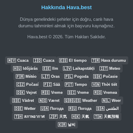
Hakkında Hava.best
Dünya genelindeki şehirler için doğru, canlı hava
durumu tahminleri almak için başvuru kaynağınız.
Hava.best © 2026. Tüm Hakları Saklıdır.
🇲🇾
🇮🇩
🇪🇸
🇹🇷
Cuaca
Cuaca
El tiempo
Hava durumu
🇭🇺
🇪🇪
🇱🇻
🇮🇹
Időjárás
Ilm
Laikapstākļi
Meteo
🇫🇷
🇱🇹
🇵🇱
🇸🇰
Météo
Oras
Pogoda
Počasie
🇨🇿
🇫🇮
🇵🇹
🇻🇳
Počasí
Sää
Tempo
Thời tiết
🇩🇰
🇷🇸
🇸🇮
🇷🇴
Vejret
Vreme
Vreme
Vremea
🇸🇪
🇳🇴
🇬🇧🇺🇸
🇳🇱
Vädret
Været
Weather
Weer
🇩🇪
🇺🇦
🇷🇺
🇸🇦
Wetter
Погода
Погода
الطقس
🇹🇭
🇯🇵
🇭🇰
🇹🇼
สภาพอากาศ
天気
天氣
天氣預報
🇰🇷
날씨