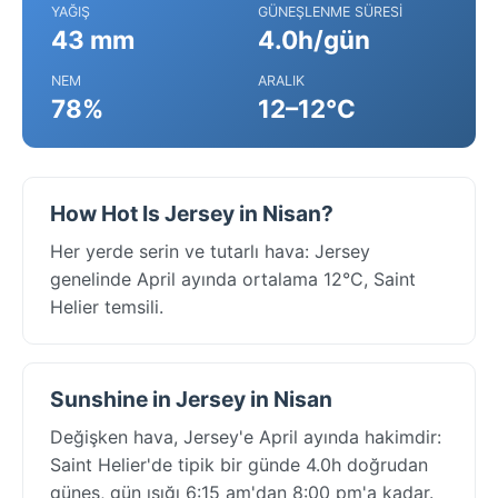
YAĞIŞ
GÜNEŞLENME SÜRESI
43 mm
4.0h/gün
NEM
ARALIK
78%
12–12°C
How Hot Is Jersey in Nisan?
Her yerde serin ve tutarlı hava: Jersey
genelinde April ayında ortalama 12°C, Saint
Helier temsili.
Sunshine in Jersey in Nisan
Değişken hava, Jersey'e April ayında hakimdir:
Saint Helier'de tipik bir günde 4.0h doğrudan
güneş, gün ışığı 6:15 am'dan 8:00 pm'a kadar.