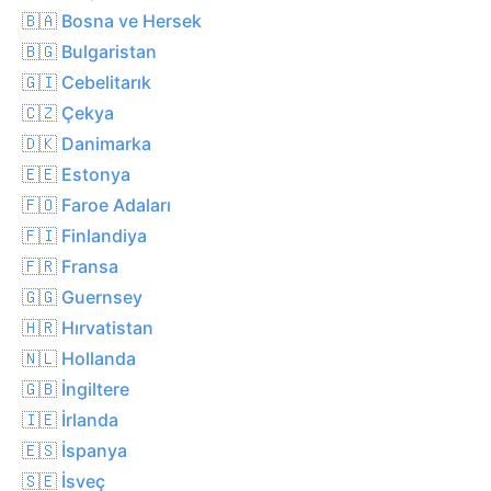
🇧🇦 Bosna ve Hersek
🇧🇬 Bulgaristan
🇬🇮 Cebelitarık
🇨🇿 Çekya
🇩🇰 Danimarka
🇪🇪 Estonya
🇫🇴 Faroe Adaları
🇫🇮 Finlandiya
🇫🇷 Fransa
🇬🇬 Guernsey
🇭🇷 Hırvatistan
🇳🇱 Hollanda
🇬🇧 İngiltere
🇮🇪 İrlanda
🇪🇸 İspanya
🇸🇪 İsveç