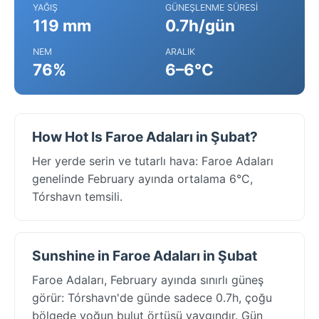
YAĞIŞ
GÜNEŞLENME SÜRESI
119 mm
0.7h/gün
NEM
ARALIK
76%
6–6°C
How Hot Is Faroe Adaları in Şubat?
Her yerde serin ve tutarlı hava: Faroe Adaları
genelinde February ayında ortalama 6°C,
Tórshavn temsili.
Sunshine in Faroe Adaları in Şubat
Faroe Adaları, February ayında sınırlı güneş
görür: Tórshavn'de günde sadece 0.7h, çoğu
bölgede yoğun bulut örtüsü yaygındır. Gün