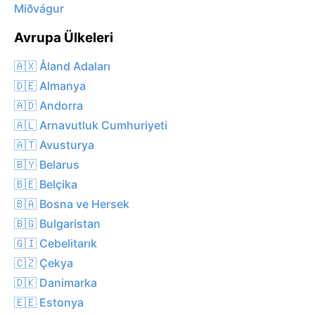
Miðvágur
Avrupa Ülkeleri
🇦🇽 Åland Adaları
🇩🇪 Almanya
🇦🇩 Andorra
🇦🇱 Arnavutluk Cumhuriyeti
🇦🇹 Avusturya
🇧🇾 Belarus
🇧🇪 Belçika
🇧🇦 Bosna ve Hersek
🇧🇬 Bulgaristan
🇬🇮 Cebelitarık
🇨🇿 Çekya
🇩🇰 Danimarka
🇪🇪 Estonya