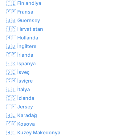
🇫🇮 Finlandiya
🇫🇷 Fransa
🇬🇬 Guernsey
🇭🇷 Hırvatistan
🇳🇱 Hollanda
🇬🇧 İngiltere
🇮🇪 İrlanda
🇪🇸 İspanya
🇸🇪 İsveç
🇨🇭 İsviçre
🇮🇹 İtalya
🇮🇸 İzlanda
🇯🇪 Jersey
🇲🇪 Karadağ
🇽🇰 Kosova
🇲🇰 Kuzey Makedonya