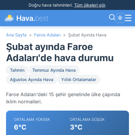
Doğru hava tahminleri
.
Tüm ülkeleri gör
.
☰
Hava.
best
🌐
Ana Sayfa
>
Faroe Adaları
>
Şubat Ayında Hava
Şubat ayında Faroe
Adaları'de hava durumu
Tahmin
Temmuz Ayında Hava
Ağustos Ayında Hava
Yıllık Ortalamalar
Faroe Adaları'deki 15 şehir genelinde ülke çapında
iklim normalleri.
ORTALAMA YÜKSEK
ORTALAMA DÜŞÜK
6°C
3°C