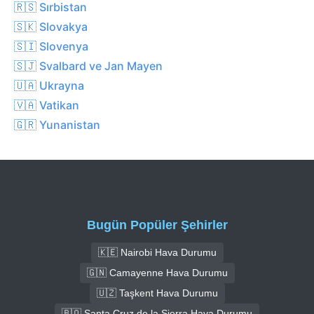
🇷🇸 Sırbistan
🇸🇰 Slovakya
🇸🇮 Slovenya
🇸🇯 Svalbard ve Jan Mayen
🇺🇦 Ukrayna
🇻🇦 Vatikan
🇬🇷 Yunanistan
Bugün Popüler Şehirler
🇰🇪 Nairobi Hava Durumu
🇬🇳 Camayenne Hava Durumu
🇺🇿 Taşkent Hava Durumu
🇧🇴 Santa Cruz de la Sierra Hava Durumu