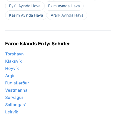
Eylül Ayında Hava
Ekim Ayında Hava
Kasım Ayında Hava
Aralık Ayında Hava
Faroe Islands En İyi Şehirler
Tórshavn
Klaksvík
Hoyvík
Argir
Fuglafjørður
Vestmanna
Sørvágur
Saltangará
Leirvík