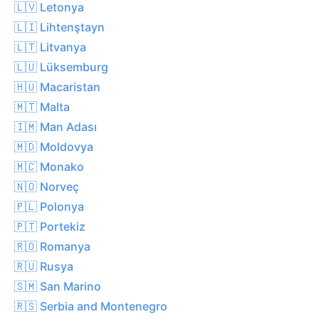
🇱🇻 Letonya
🇱🇮 Lihtenştayn
🇱🇹 Litvanya
🇱🇺 Lüksemburg
🇭🇺 Macaristan
🇲🇹 Malta
🇮🇲 Man Adası
🇲🇩 Moldovya
🇲🇨 Monako
🇳🇴 Norveç
🇵🇱 Polonya
🇵🇹 Portekiz
🇷🇴 Romanya
🇷🇺 Rusya
🇸🇲 San Marino
🇷🇸 Serbia and Montenegro