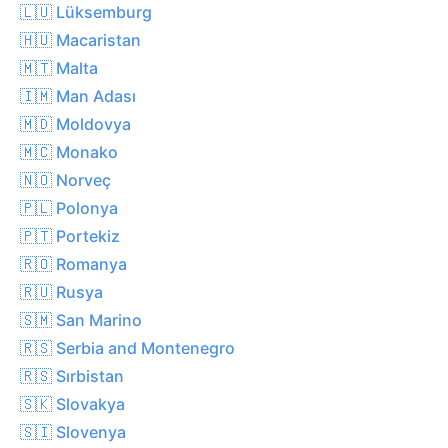
🇱🇺 Lüksemburg
🇭🇺 Macaristan
🇲🇹 Malta
🇮🇲 Man Adası
🇲🇩 Moldovya
🇲🇨 Monako
🇳🇴 Norveç
🇵🇱 Polonya
🇵🇹 Portekiz
🇷🇴 Romanya
🇷🇺 Rusya
🇸🇲 San Marino
🇷🇸 Serbia and Montenegro
🇷🇸 Sırbistan
🇸🇰 Slovakya
🇸🇮 Slovenya