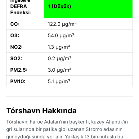
DEFRA
1 (Düşük)
Endeksi:
CO:
122.0 µg/m³
O3:
54.0 µg/m³
NO2:
1.3 µg/m³
SO2:
0.2 µg/m³
PM2.5:
3.0 µg/m³
PM10:
5.1 µg/m³
Tórshavn Hakkında
Tórshavn, Faroe Adaları’nın başkenti, kuzey Atlantik’in
gri sularında bir patika gibi uzanan Stromo adasının
güneydoğusunda yer alır. Yaklaşık 13 bin nüfuslu bu