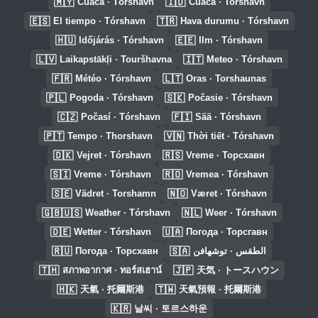
🇲🇾
🇮🇩
Cuaca · Tórshavn
Cuaca · Torshavn
🇪🇸
🇹🇷
El tiempo · Tórshavn
Hava durumu · Tórshavn
🇭🇺
🇪🇪
Időjárás · Tórshavn
Ilm · Tórshavn
🇱🇻
🇮🇹
Laikapstākļi · Touršhavna
Meteo · Tórshavn
🇫🇷
🇱🇹
Météo · Tórshavn
Oras · Torshaunas
🇵🇱
🇸🇰
Pogoda · Tórshavn
Počasie · Tórshavn
🇨🇿
🇫🇮
Počasí · Tórshavn
Sää · Tórshavn
🇵🇹
🇻🇳
Tempo · Thorshavn
Thời tiết · Tórshavn
🇩🇰
🇷🇸
Vejret · Tórshavn
Vreme · Торсхавн
🇸🇮
🇷🇴
Vreme · Tórshavn
Vremea · Tórshavn
🇸🇪
🇳🇴
Vädret · Torshamn
Været · Tórshavn
🇬🇧🇺🇸
🇳🇱
Weather · Tórshavn
Weer · Tórshavn
🇩🇪
🇺🇦
Wetter · Tórshavn
Погода · Торсгавн
🇷🇺
🇸🇦
Погода · Торсхавн
الطقس · توشهافن
🇹🇭
🇯🇵
สภาพอากาศ · ทอร์สเฮาน์
天気 · トースハウン
🇭🇰
🇹🇼
天氣 · 托爾斯港
天氣預報 · 托爾斯港
🇰🇷
날씨 · 토르스하운