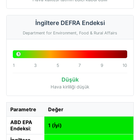
İngiltere DEFRA Endeksi
Department for Environment, Food & Rural Affairs
1
1
3
5
7
9
10
Düşük
Hava kirliliği düşük
Parametre
Değer
ABD EPA
1 (İyi)
Endeksi:
İngiltere