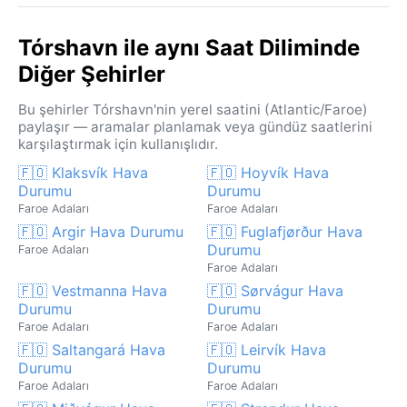
Tórshavn ile aynı Saat Diliminde
Diğer Şehirler
Bu şehirler Tórshavn'nin yerel saatini (Atlantic/Faroe)
paylaşır — aramalar planlamak veya gündüz saatlerini
karşılaştırmak için kullanışlıdır.
🇫🇴 Klaksvík Hava
🇫🇴 Hoyvík Hava
Durumu
Durumu
Faroe Adaları
Faroe Adaları
🇫🇴 Argir Hava Durumu
🇫🇴 Fuglafjørður Hava
Durumu
Faroe Adaları
Faroe Adaları
🇫🇴 Vestmanna Hava
🇫🇴 Sørvágur Hava
Durumu
Durumu
Faroe Adaları
Faroe Adaları
🇫🇴 Saltangará Hava
🇫🇴 Leirvík Hava
Durumu
Durumu
Faroe Adaları
Faroe Adaları