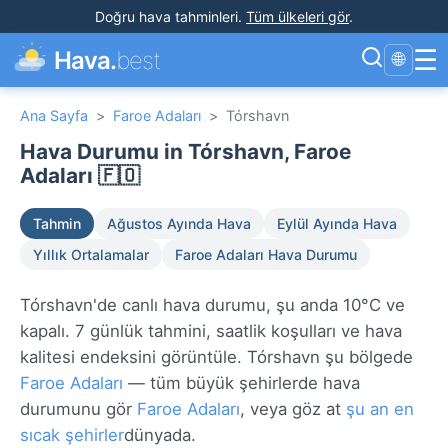
Doğru hava tahminleri
.
Tüm ülkeleri gör
.
☰
Hava.
best
🌐
Ana Sayfa
>
Faroe Adaları
>
Tórshavn
Hava Durumu in Tórshavn, Faroe
Adaları 🇫🇴
Tahmin
Ağustos Ayında Hava
Eylül Ayında Hava
Yıllık Ortalamalar
Faroe Adaları Hava Durumu
Tórshavn'de canlı hava durumu, şu anda 10°C ve
kapalı. 7 günlük tahmini, saatlik koşulları ve hava
kalitesi endeksini görüntüle. Tórshavn şu bölgede
Faroe Adaları
— tüm büyük şehirlerde hava
durumunu gör
Faroe Adaları
, veya göz at
şu an en
sıcak şehirler
dünyada.