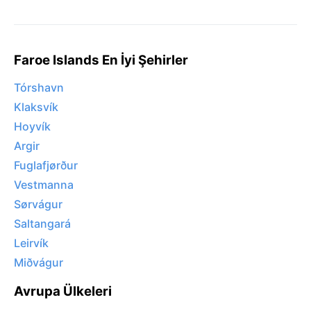
Faroe Islands En İyi Şehirler
Tórshavn
Klaksvík
Hoyvík
Argir
Fuglafjørður
Vestmanna
Sørvágur
Saltangará
Leirvík
Miðvágur
Avrupa Ülkeleri