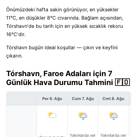
Önümüzdeki hafta sakin görünüyor, en yüksekler
11°C, en düşükler 8°C civarında. Bağlam açısından,
Tórshavn'de bu tarih için en yüksek sıcaklık rekoru
16°C'dir.
Tórshavn bugün ideal koşullar — çıkın ve keyfini
çıkarın.
Tórshavn, Faroe Adaları için 7
Günlük Hava Durumu Tahmini 🇫🇴
Per 6. Ağu
Cum 7. Ağu
Cmt 8. Ağu
P
Yakınlarda yer
Yakınlarda yer
Yak