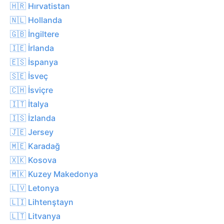
🇭🇷 Hırvatistan
🇳🇱 Hollanda
🇬🇧 İngiltere
🇮🇪 İrlanda
🇪🇸 İspanya
🇸🇪 İsveç
🇨🇭 İsviçre
🇮🇹 İtalya
🇮🇸 İzlanda
🇯🇪 Jersey
🇲🇪 Karadağ
🇽🇰 Kosova
🇲🇰 Kuzey Makedonya
🇱🇻 Letonya
🇱🇮 Lihtenştayn
🇱🇹 Litvanya