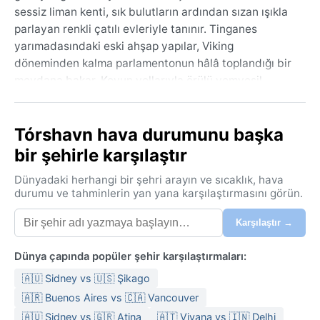
sessiz liman kenti, sık bulutların ardından sızan ışıkla
parlayan renkli çatılı evleriyle tanınır. Tinganes
yarımadasındaki eski ahşap yapılar, Viking
döneminden kalma parlamentonun hâlâ toplandığı bir
meydana bakar. Koyun yollarıyla örülü yemyeşil
tepeler, rüzgârın savurduğu sisle kaplanırken, limanda
demirlemiş balıkçı tekneleri okyanusun acı tuzlu
Tórshavn hava durumunu başka
kokusunu taşır. Şehir, İskandinav sadeliğini Kuzey
Atlantik’in vahşi doğasıyla harmanlar.
bir şehirle karşılaştır
İklim, Köppen sınıflandırmasında Cfc (soğuk
Dünyadaki herhangi bir şehri arayın ve sıcaklık, hava
okyanusal) olarak tanımlanır; kışlar ılıman (ortalama 1-
durumu ve tahminlerin yan yana karşılaştırmasını görün.
3°C), yazlar serin (9-12°C) geçer. Yıl boyunca yoğun
Karşılaştır →
yağışlıdır — Ekim’den Aralık’a en kurak aylarda bile
100 mm’nin üzerinde düşer. Bulut örtüsü ve nem oranı
Dünya çapında popüler şehir karşılaştırmaları:
sürekli yüksektir; sis sıkça limanı kaplar. Kış aylarında
kar yağışı olasılığı düşüktür ancak ara sıra rastlanır.
🇦🇺 Sidney vs 🇺🇸 Şikago
Kalın su geçirmez bir mont, yalıtımlı botlar ve katmanlı
🇦🇷 Buenos Aires vs 🇨🇦 Vancouver
giysiler burada vazgeçilmezdir; şapka ve eldiven yılın
🇦🇺 Sidney vs 🇬🇷 Atina
🇦🇹 Viyana vs 🇮🇳 Delhi