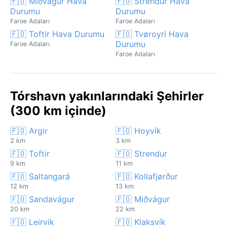
🇫🇴 Miðvágur Hava
🇫🇴 Strendur Hava
Durumu
Durumu
Faroe Adaları
Faroe Adaları
🇫🇴 Toftir Hava Durumu
🇫🇴 Tvøroyri Hava
Durumu
Faroe Adaları
Faroe Adaları
Tórshavn yakınlarındaki Şehirler
(300 km içinde)
🇫🇴 Argir
🇫🇴 Hoyvík
2 km
3 km
🇫🇴 Toftir
🇫🇴 Strendur
9 km
11 km
🇫🇴 Saltangará
🇫🇴 Kollafjørður
12 km
13 km
🇫🇴 Sandavágur
🇫🇴 Miðvágur
20 km
22 km
🇫🇴 Leirvík
🇫🇴 Klaksvík