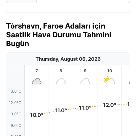
Tórshavn, Faroe Adaları için
Saatlik Hava Durumu Tahmini
Bugün
Thursday, August 06, 2026
7
8
9
10
11
13.0°C
12.0°C
12.
12.0°
11.0°
11.0°
10.0°C
10.0°
9.0°C