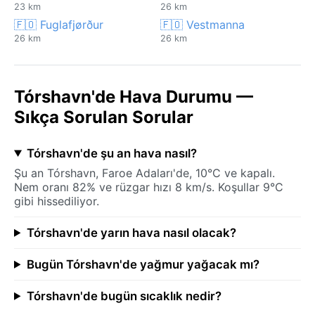
23 km
26 km
🇫🇴 Fuglafjørður
🇫🇴 Vestmanna
26 km
26 km
Tórshavn'de Hava Durumu —
Sıkça Sorulan Sorular
Tórshavn'de şu an hava nasıl?
Şu an Tórshavn, Faroe Adaları'de, 10°C ve kapalı.
Nem oranı 82% ve rüzgar hızı 8 km/s. Koşullar 9°C
gibi hissediliyor.
Tórshavn'de yarın hava nasıl olacak?
Bugün Tórshavn'de yağmur yağacak mı?
Tórshavn'de bugün sıcaklık nedir?