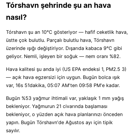
Tórshavn şehrinde şu an hava
nasıl?
Tórshavn şu an 10°C gösteriyor — hafif ceketlik hava,
üstte çok bulutlu. Parçalı bulutlu hava, Tórshavn
üzerinde ışığı değiştiriyor. Dışarıda kabaca 9°C gibi
geliyor. Nemli, işleyen bir soğuk — nem oranı %82.
Hava kalitesi şu anda iyi (US EPA endeksi 1, PM2.5 3)
— açık hava egzersizi için uygun. Bugün bolca ışık
var, 16s 51dakika, 05:07 AM'ten 09:58 PM'e kadar.
Bugün %53 yağmur ihtimali var, yaklaşık 1 mm yağış
bekleniyor. Yağmurun 21 civarında başlaması
bekleniyor, o yüzden açık hava planlarınızı önceden
yapın. Bugün Tórshavn'de Ağustos ayı için tipik
sayılır.