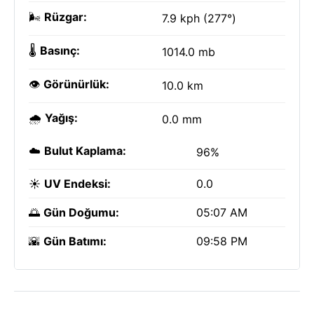
🌬️
Rüzgar:
7.9 kph (277°)
🌡️
Basınç:
1014.0 mb
👁️
Görünürlük:
10.0 km
🌧️
Yağış:
0.0 mm
☁️
Bulut Kaplama:
96%
☀️
UV Endeksi:
0.0
🌅
Gün Doğumu:
05:07 AM
🌇
Gün Batımı:
09:58 PM