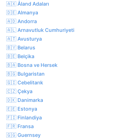
🇦🇽 Åland Adaları
🇩🇪 Almanya
🇦🇩 Andorra
🇦🇱 Arnavutluk Cumhuriyeti
🇦🇹 Avusturya
🇧🇾 Belarus
🇧🇪 Belçika
🇧🇦 Bosna ve Hersek
🇧🇬 Bulgaristan
🇬🇮 Cebelitarık
🇨🇿 Çekya
🇩🇰 Danimarka
🇪🇪 Estonya
🇫🇮 Finlandiya
🇫🇷 Fransa
🇬🇬 Guernsey