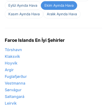
Eylül Ayında Hava
Ekim Ayında Hava
Kasım Ayında Hava
Aralık Ayında Hava
Faroe Islands En İyi Şehirler
Tórshavn
Klaksvík
Hoyvík
Argir
Fuglafjørður
Vestmanna
Sørvágur
Saltangará
Leirvík