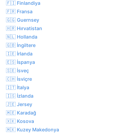
🇫🇮 Finlandiya
🇫🇷 Fransa
🇬🇬 Guernsey
🇭🇷 Hırvatistan
🇳🇱 Hollanda
🇬🇧 İngiltere
🇮🇪 İrlanda
🇪🇸 İspanya
🇸🇪 İsveç
🇨🇭 İsviçre
🇮🇹 İtalya
🇮🇸 İzlanda
🇯🇪 Jersey
🇲🇪 Karadağ
🇽🇰 Kosova
🇲🇰 Kuzey Makedonya