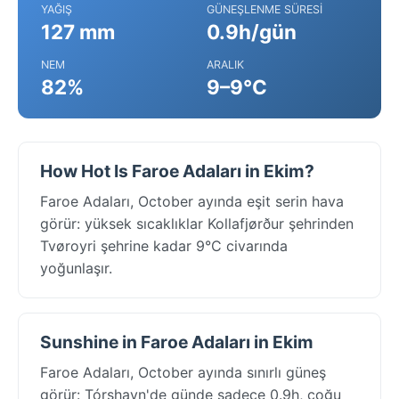
YAĞIŞ
GÜNEŞLENME SÜRESI
127 mm
0.9h/gün
NEM
ARALIK
82%
9–9°C
How Hot Is Faroe Adaları in Ekim?
Faroe Adaları, October ayında eşit serin hava
görür: yüksek sıcaklıklar Kollafjørður şehrinden
Tvøroyri şehrine kadar 9°C civarında
yoğunlaşır.
Sunshine in Faroe Adaları in Ekim
Faroe Adaları, October ayında sınırlı güneş
görür: Tórshavn'de günde sadece 0.9h, çoğu