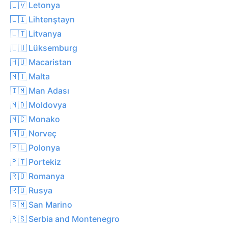
🇱🇻 Letonya
🇱🇮 Lihtenştayn
🇱🇹 Litvanya
🇱🇺 Lüksemburg
🇭🇺 Macaristan
🇲🇹 Malta
🇮🇲 Man Adası
🇲🇩 Moldovya
🇲🇨 Monako
🇳🇴 Norveç
🇵🇱 Polonya
🇵🇹 Portekiz
🇷🇴 Romanya
🇷🇺 Rusya
🇸🇲 San Marino
🇷🇸 Serbia and Montenegro