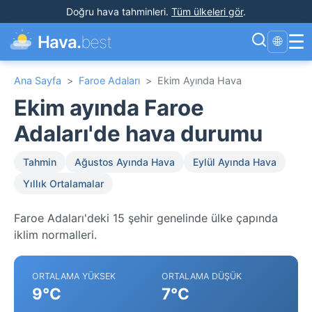
Doğru hava tahminleri
.
Tüm ülkeleri gör
.
☰
Hava.
best
🌐
Ana Sayfa
>
Faroe Adaları
>
Ekim Ayında Hava
Ekim ayında Faroe
Adaları'de hava durumu
Tahmin
Ağustos Ayında Hava
Eylül Ayında Hava
Yıllık Ortalamalar
Faroe Adaları'deki 15 şehir genelinde ülke çapında
iklim normalleri.
ORTALAMA YÜKSEK
ORTALAMA DÜŞÜK
9°C
7°C