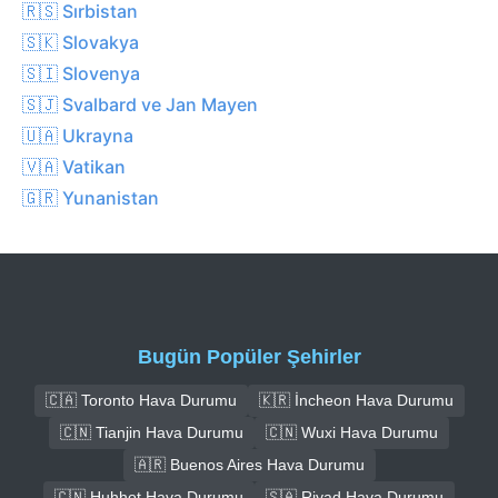
🇷🇸 Sırbistan
🇸🇰 Slovakya
🇸🇮 Slovenya
🇸🇯 Svalbard ve Jan Mayen
🇺🇦 Ukrayna
🇻🇦 Vatikan
🇬🇷 Yunanistan
Bugün Popüler Şehirler
🇨🇦 Toronto Hava Durumu
🇰🇷 İncheon Hava Durumu
🇨🇳 Tianjin Hava Durumu
🇨🇳 Wuxi Hava Durumu
🇦🇷 Buenos Aires Hava Durumu
🇨🇳 Huhhot Hava Durumu
🇸🇦 Riyad Hava Durumu