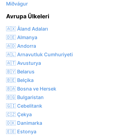
Miðvágur
Avrupa Ülkeleri
🇦🇽 Åland Adaları
🇩🇪 Almanya
🇦🇩 Andorra
🇦🇱 Arnavutluk Cumhuriyeti
🇦🇹 Avusturya
🇧🇾 Belarus
🇧🇪 Belçika
🇧🇦 Bosna ve Hersek
🇧🇬 Bulgaristan
🇬🇮 Cebelitarık
🇨🇿 Çekya
🇩🇰 Danimarka
🇪🇪 Estonya