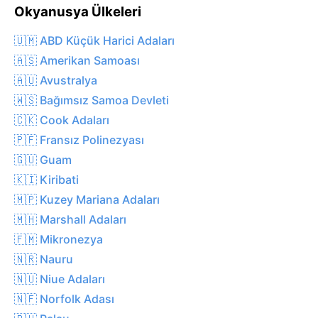
Okyanusya Ülkeleri
🇺🇲 ABD Küçük Harici Adaları
🇦🇸 Amerikan Samoası
🇦🇺 Avustralya
🇼🇸 Bağımsız Samoa Devleti
🇨🇰 Cook Adaları
🇵🇫 Fransız Polinezyası
🇬🇺 Guam
🇰🇮 Kiribati
🇲🇵 Kuzey Mariana Adaları
🇲🇭 Marshall Adaları
🇫🇲 Mikronezya
🇳🇷 Nauru
🇳🇺 Niue Adaları
🇳🇫 Norfolk Adası