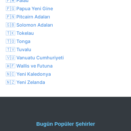
🇵🇼 Palau
🇵🇬 Papua Yeni Gine
🇵🇳 Pitcairn Adaları
🇸🇧 Solomon Adaları
🇹🇰 Tokelau
🇹🇴 Tonga
🇹🇻 Tuvalu
🇻🇺 Vanuatu Cumhuriyeti
🇼🇫 Wallis ve Futuna
🇳🇨 Yeni Kaledonya
🇳🇿 Yeni Zelanda
Bugün Popüler Şehirler