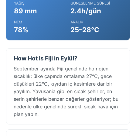
YAĞIŞ
GÜNEŞLENME SÜRESI
89 mm
2.4h/gün
NEM
ARALIK
78%
25–28°C
How Hot Is Fiji in Eylül?
September ayında Fiji genelinde homojen
sıcaklık: ülke çapında ortalama 27°C, gece
düşükleri 22°C, kıyıdan iç kesimlere dar bir
yayılım. Yavusania gibi en sıcak şehirler, en
serin şehirlerle benzer değerler gösteriyor; bu
nedenle ülke genelinde sürekli sıcak hava için
plan yapın.