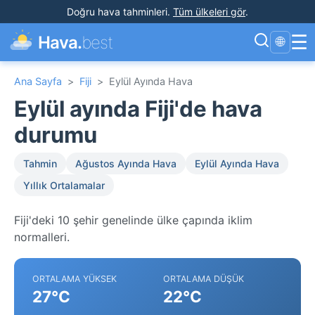
Doğru hava tahminleri
.
Tüm ülkeleri gör
.
☰
Hava.
best
🌐
Ana Sayfa
>
Fiji
>
Eylül Ayında Hava
Eylül ayında Fiji'de hava
durumu
Tahmin
Ağustos Ayında Hava
Eylül Ayında Hava
Yıllık Ortalamalar
Fiji'deki 10 şehir genelinde ülke çapında iklim
normalleri.
ORTALAMA YÜKSEK
ORTALAMA DÜŞÜK
27°C
22°C