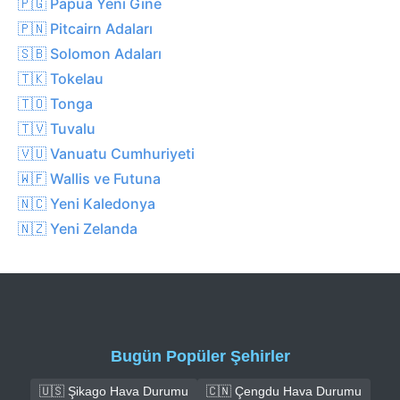
🇵🇬 Papua Yeni Gine
🇵🇳 Pitcairn Adaları
🇸🇧 Solomon Adaları
🇹🇰 Tokelau
🇹🇴 Tonga
🇹🇻 Tuvalu
🇻🇺 Vanuatu Cumhuriyeti
🇼🇫 Wallis ve Futuna
🇳🇨 Yeni Kaledonya
🇳🇿 Yeni Zelanda
Bugün Popüler Şehirler
🇺🇸 Şikago Hava Durumu
🇨🇳 Çengdu Hava Durumu