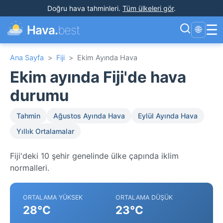
Doğru hava tahminleri
.
Tüm ülkeleri gör
.
☰
Hava.
best
🌐
Ana Sayfa
>
Fiji
>
Ekim Ayında Hava
Ekim ayında Fiji'de hava
durumu
Tahmin
Ağustos Ayında Hava
Eylül Ayında Hava
Yıllık Ortalamalar
Fiji'deki 10 şehir genelinde ülke çapında iklim
normalleri.
ORTALAMA YÜKSEK
ORTALAMA DÜŞÜK
28°C
23°C