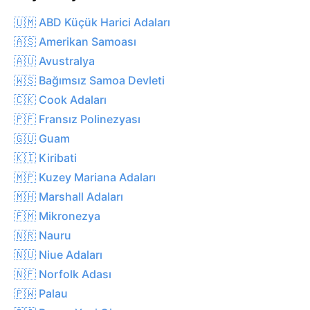
🇺🇲 ABD Küçük Harici Adaları
🇦🇸 Amerikan Samoası
🇦🇺 Avustralya
🇼🇸 Bağımsız Samoa Devleti
🇨🇰 Cook Adaları
🇵🇫 Fransız Polinezyası
🇬🇺 Guam
🇰🇮 Kiribati
🇲🇵 Kuzey Mariana Adaları
🇲🇭 Marshall Adaları
🇫🇲 Mikronezya
🇳🇷 Nauru
🇳🇺 Niue Adaları
🇳🇫 Norfolk Adası
🇵🇼 Palau