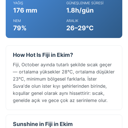
YAĞIŞ
GÜNEŞLENME SÜRESI
176 mm
1.8h/gün
NEM
ARALIK
79%
26–29°C
How Hot Is Fiji in Ekim?
Fiji, October ayında tutarlı şekilde sıcak geçer
— ortalama yüksekler 28°C, ortalama düşükler
23°C, minimum bölgesel farklarla. İster
Suva'de olun ister kıyı şehirlerinden birinde,
koşullar genel olarak aynı hissettirir: sıcak,
genelde açık ve gece çok az serinleme olur.
Sunshine in Fiji in Ekim