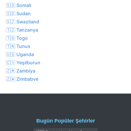
🇸🇴 Somali
🇸🇩 Sudan
🇸🇿 Swaziland
🇹🇿 Tanzanya
🇹🇬 Togo
🇹🇳 Tunus
🇺🇬 Uganda
🇨🇻 Yeşilburun
🇿🇲 Zambiya
🇿🇼 Zimbabve
Bugün Popüler Şehirler