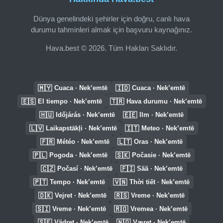
Dünya genelindeki şehirler için doğru, canlı hava
durumu tahminleri almak için başvuru kaynağınız.
Hava.best © 2026. Tüm Hakları Saklıdır.
🇲🇾
🇮🇩
Cuaca · Nek’emtē
Cuaca · Nek’emtē
🇪🇸
🇹🇷
El tiempo · Nek’emtē
Hava durumu · Nek’emtē
🇭🇺
🇪🇪
Időjárás · Nek’emtē
Ilm · Nek’emtē
🇱🇻
🇮🇹
Laikapstākļi · Nek’emtē
Meteo · Nek’emtē
🇫🇷
🇱🇹
Météo · Nek’emtē
Oras · Nek’emtē
🇵🇱
🇸🇰
Pogoda · Nek’emtē
Počasie · Nek’emtē
🇨🇿
🇫🇮
Počasí · Nek’emtē
Sää · Nek’emtē
🇵🇹
🇻🇳
Tempo · Nek’emtē
Thời tiết · Nek’emtē
🇩🇰
🇷🇸
Vejret · Nek’emtē
Vreme · Nek’emtē
🇸🇮
🇷🇴
Vreme · Nek’emtē
Vremea · Nek’emtē
🇸🇪
🇳🇴
Vädret · Nek’emtē
Været · Nek’emtē