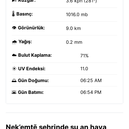
🌬️
Rüzgar:
3.6 kph (281°)
🌡️
Basınç:
1016.0 mb
👁️
Görünürlük:
9.0 km
🌧️
Yağış:
0.2 mm
☁️
Bulut Kaplama:
71%
☀️
UV Endeksi:
11.0
🌅
Gün Doğumu:
06:25 AM
🌇
Gün Batımı:
06:54 PM
Nek’emtē şehrinde şu an hava