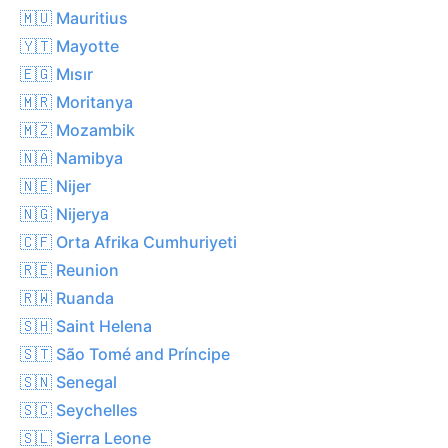
🇲🇺 Mauritius
🇾🇹 Mayotte
🇪🇬 Mısır
🇲🇷 Moritanya
🇲🇿 Mozambik
🇳🇦 Namibya
🇳🇪 Nijer
🇳🇬 Nijerya
🇨🇫 Orta Afrika Cumhuriyeti
🇷🇪 Reunion
🇷🇼 Ruanda
🇸🇭 Saint Helena
🇸🇹 São Tomé and Príncipe
🇸🇳 Senegal
🇸🇨 Seychelles
🇸🇱 Sierra Leone