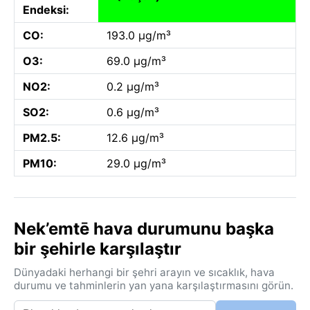
Endeksi:
CO:
193.0 µg/m³
O3:
69.0 µg/m³
NO2:
0.2 µg/m³
SO2:
0.6 µg/m³
PM2.5:
12.6 µg/m³
PM10:
29.0 µg/m³
Nek’emtē hava durumunu başka
bir şehirle karşılaştır
Dünyadaki herhangi bir şehri arayın ve sıcaklık, hava
durumu ve tahminlerin yan yana karşılaştırmasını görün.