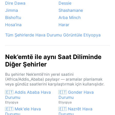
Dire Dawa
Dessie
Jimma
Shashamane
Bishoftu
Arba Minch
Hosa’ina
Harar
Tüm Şehirlerde Hava Durumu Görüntüle Etiyopya
Nek’emtē ile aynı Saat Diliminde
Diğer Şehirler
Bu şehirler Nek’emtē'nin yerel saatini
(Africa/Addis_Ababa) paylaşır — aramalar planlamak
veya gündüz saatlerini karşılaştırmak için kullanışlıdır.
🇪🇹 Addis Ababa Hava
🇪🇹 Gonder Hava
Durumu
Durumu
Etiyopya
Etiyopya
🇪🇹 Mek'ele Hava
🇪🇹 Nazrēt Hava
Durumu
Durumu