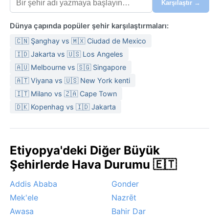
Karşılaştır →
Dünya çapında popüler şehir karşılaştırmaları:
🇨🇳 Şanghay vs 🇲🇽 Ciudad de Mexico
🇮🇩 Jakarta vs 🇺🇸 Los Angeles
🇦🇺 Melbourne vs 🇸🇬 Singapore
🇦🇹 Viyana vs 🇺🇸 New York kenti
🇮🇹 Milano vs 🇿🇦 Cape Town
🇩🇰 Kopenhag vs 🇮🇩 Jakarta
Etiyopya'deki Diğer Büyük
Şehirlerde Hava Durumu 🇪🇹
Addis Ababa
Gonder
Mek'ele
Nazrēt
Awasa
Bahir Dar