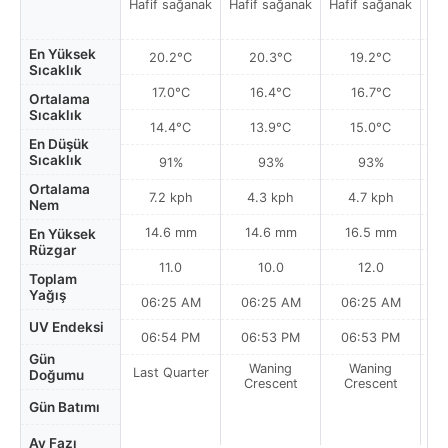
Hafif sağanak
Hafif sağanak
Hafif sağanak
y
En Yüksek
20.2°C
20.3°C
19.2°C
Sıcaklık
17.0°C
16.4°C
16.7°C
Ortalama
Sıcaklık
14.4°C
13.9°C
15.0°C
En Düşük
Sıcaklık
91%
93%
93%
Ortalama
7.2 kph
4.3 kph
4.7 kph
Nem
14.6 mm
14.6 mm
16.5 mm
En Yüksek
Rüzgar
11.0
10.0
12.0
Toplam
Yağış
06:25 AM
06:25 AM
06:25 AM
0
UV Endeksi
06:54 PM
06:53 PM
06:53 PM
Gün
Waning
Waning
Last Quarter
Doğumu
Crescent
Crescent
Gün Batımı
Ay Fazı