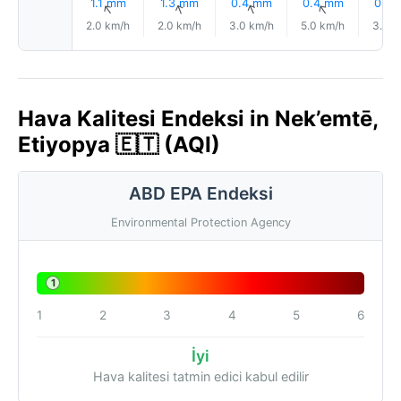
1.1 mm
1.3 mm
0.4 mm
0.4 mm
0.5
↑
↑
↑
↑
2.0 km/h
2.0 km/h
3.0 km/h
5.0 km/h
3.0 k
Hava Kalitesi Endeksi in Nek’emtē,
Etiyopya 🇪🇹 (AQI)
ABD EPA Endeksi
Environmental Protection Agency
1
1
2
3
4
5
6
İyi
Hava kalitesi tatmin edici kabul edilir