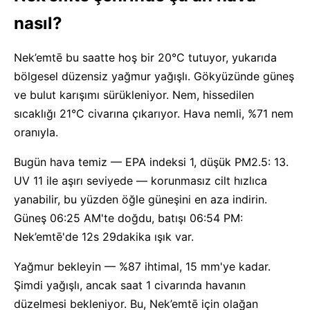
nasıl?
Nek’emtē bu saatte hoş bir 20°C tutuyor, yukarıda
bölgesel düzensiz yağmur yağışlı. Gökyüzünde güneş
ve bulut karışımı sürükleniyor. Nem, hissedilen
sıcaklığı 21°C civarına çıkarıyor. Hava nemli, %71 nem
oranıyla.
Bugün hava temiz — EPA indeksi 1, düşük PM2.5: 13.
UV 11 ile aşırı seviyede — korunmasız cilt hızlıca
yanabilir, bu yüzden öğle güneşini en aza indirin.
Güneş 06:25 AM'te doğdu, batışı 06:54 PM:
Nek’emtē'de 12s 29dakika ışık var.
Yağmur bekleyin — %87 ihtimal, 15 mm'ye kadar.
Şimdi yağışlı, ancak saat 1 civarında havanın
düzelmesi bekleniyor. Bu, Nek’emtē için olağan