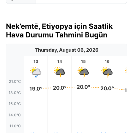
Nek’emtē, Etiyopya için Saatlik
Hava Durumu Tahmini Bugün
Thursday, August 06, 2026
13
14
15
16
17
21.0°C
20.0°
20.0°
20.0°
19.0°
19.
18.0°C
16.0°C
14.0°C
11.0°C