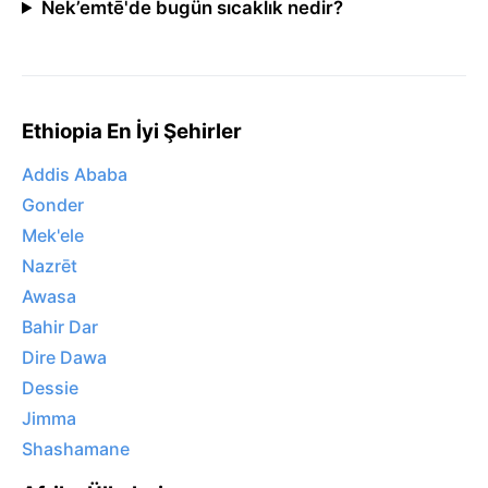
Nek’emtē'de bugün sıcaklık nedir?
Ethiopia En İyi Şehirler
Addis Ababa
Gonder
Mek'ele
Nazrēt
Awasa
Bahir Dar
Dire Dawa
Dessie
Jimma
Shashamane