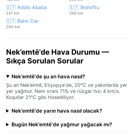
🇪🇹 Addis Ababa
🇪🇹 Bishoftu
241 km
269 km
🇪🇹 Bahir Dar
294 km
Nek’emtē'de Hava Durumu —
Sıkça Sorulan Sorular
Nek’emtē'de şu an hava nasıl?
Şu an Nek’emtē, Etiyopya'de, 20°C ve yakınlarda yer
yer yağmur. Nem oranı 71% ve rüzgar hızı 4 km/s.
Koşullar 21°C gibi hissediliyor.
Nek’emtē'de yarın hava nasıl olacak?
Bugün Nek’emtē'de yağmur yağacak mı?