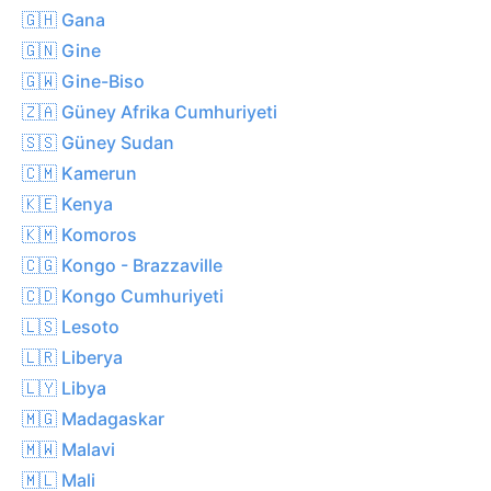
🇬🇭 Gana
🇬🇳 Gine
🇬🇼 Gine-Biso
🇿🇦 Güney Afrika Cumhuriyeti
🇸🇸 Güney Sudan
🇨🇲 Kamerun
🇰🇪 Kenya
🇰🇲 Komoros
🇨🇬 Kongo - Brazzaville
🇨🇩 Kongo Cumhuriyeti
🇱🇸 Lesoto
🇱🇷 Liberya
🇱🇾 Libya
🇲🇬 Madagaskar
🇲🇼 Malavi
🇲🇱 Mali