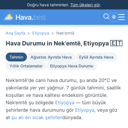
Doğru hava tahminleri
.
Tüm ülkeleri gör
.
☰
Hava.
best
🌐
Ana Sayfa
>
Etiyopya
>
Nek’emtē
Hava Durumu in Nek’emtē, Etiyopya 🇪🇹
Tahmin
Ağustos Ayında Hava
Eylül Ayında Hava
Yıllık Ortalamalar
Etiyopya Hava Durumu
Nek’emtē'de canlı hava durumu, şu anda 20°C ve
yakınlarda yer yer yağmur. 7 günlük tahmini, saatlik
koşulları ve hava kalitesi endeksini görüntüle.
Nek’emtē şu bölgede
Etiyopya
— tüm büyük
şehirlerde hava durumunu gör
Etiyopya
, veya göz
at
şu an en sıcak şehirler
dünyada.