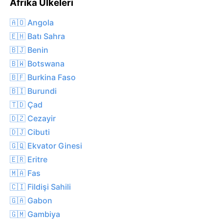
Afrika Ülkeleri
🇦🇴 Angola
🇪🇭 Batı Sahra
🇧🇯 Benin
🇧🇼 Botswana
🇧🇫 Burkina Faso
🇧🇮 Burundi
🇹🇩 Çad
🇩🇿 Cezayir
🇩🇯 Cibuti
🇬🇶 Ekvator Ginesi
🇪🇷 Eritre
🇲🇦 Fas
🇨🇮 Fildişi Sahili
🇬🇦 Gabon
🇬🇲 Gambiya