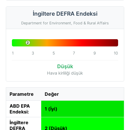
İngiltere DEFRA Endeksi
Department for Environment, Food & Rural Affairs
2
1
3
5
7
9
10
Düşük
Hava kirliliği düşük
Parametre
Değer
ABD EPA
1 (İyi)
Endeksi:
İngiltere
DEFRA
2 (Düşük)