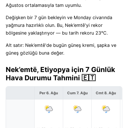
Ağustos ortalamasıyla tam uyumlu.
Değişken bir 7 gün bekleyin ve Monday civarında
yağmura hazırlıklı olun. Bu, Nek’emtē'yi rekor
bölgesine yaklaştırıyor — bu tarih rekoru 23°C.
Alt satır: Nek’emtē'de bugün güneş kremi, şapka ve
güneş gözlüğü buna değer.
Nek’emtē, Etiyopya için 7 Günlük
Hava Durumu Tahmini 🇪🇹
Per 6. Ağu
Cum 7. Ağu
Cmt 8. Ağu
P
Yak