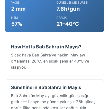
YAĞIŞ
GÜNEŞLENME SÜRESI
2 mm
7.6h/gün
NEM
ARALIK
57%
21–40°C
How Hot Is Batı Sahra in Mayıs?
Sıcak hava Batı Sahra'ye hakim: May ayı
ortalaması 28°C, en sıcak şehirler 40°C'ye
ulaşıyor.
Sunshine in Batı Sahra in Mayıs
Batı Sahra'ün May ayı güvenilir güneş ışığı
getirir — Laayoune günde yaklaşık 7.6h güneş
görür, ülke genelinde koşullar çoğunlukla