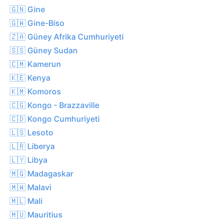
🇬🇳 Gine
🇬🇼 Gine-Biso
🇿🇦 Güney Afrika Cumhuriyeti
🇸🇸 Güney Sudan
🇨🇲 Kamerun
🇰🇪 Kenya
🇰🇲 Komoros
🇨🇬 Kongo - Brazzaville
🇨🇩 Kongo Cumhuriyeti
🇱🇸 Lesoto
🇱🇷 Liberya
🇱🇾 Libya
🇲🇬 Madagaskar
🇲🇼 Malavi
🇲🇱 Mali
🇲🇺 Mauritius