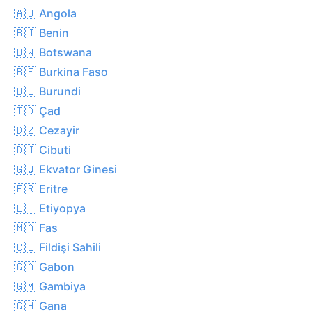
🇦🇴 Angola
🇧🇯 Benin
🇧🇼 Botswana
🇧🇫 Burkina Faso
🇧🇮 Burundi
🇹🇩 Çad
🇩🇿 Cezayir
🇩🇯 Cibuti
🇬🇶 Ekvator Ginesi
🇪🇷 Eritre
🇪🇹 Etiyopya
🇲🇦 Fas
🇨🇮 Fildişi Sahili
🇬🇦 Gabon
🇬🇲 Gambiya
🇬🇭 Gana