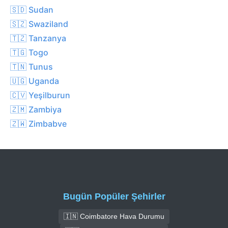
🇸🇩 Sudan
🇸🇿 Swaziland
🇹🇿 Tanzanya
🇹🇬 Togo
🇹🇳 Tunus
🇺🇬 Uganda
🇨🇻 Yeşilburun
🇿🇲 Zambiya
🇿🇼 Zimbabve
Bugün Popüler Şehirler
🇮🇳 Coimbatore Hava Durumu