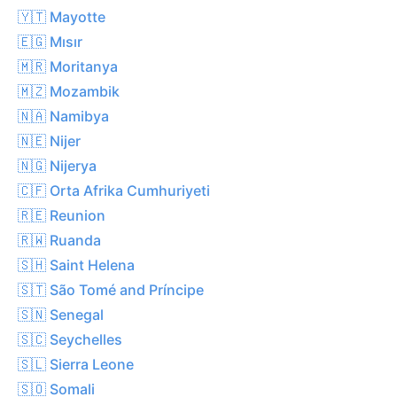
🇾🇹 Mayotte
🇪🇬 Mısır
🇲🇷 Moritanya
🇲🇿 Mozambik
🇳🇦 Namibya
🇳🇪 Nijer
🇳🇬 Nijerya
🇨🇫 Orta Afrika Cumhuriyeti
🇷🇪 Reunion
🇷🇼 Ruanda
🇸🇭 Saint Helena
🇸🇹 São Tomé and Príncipe
🇸🇳 Senegal
🇸🇨 Seychelles
🇸🇱 Sierra Leone
🇸🇴 Somali