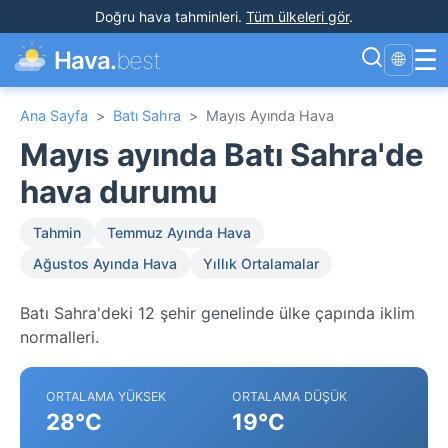
Doğru hava tahminleri
.
Tüm ülkeleri gör
.
☰
Hava.
best
🌐
Ana Sayfa
>
Batı Sahra
>
Mayıs Ayında Hava
Mayıs ayında Batı Sahra'de
hava durumu
Tahmin
Temmuz Ayında Hava
Ağustos Ayında Hava
Yıllık Ortalamalar
Batı Sahra'deki 12 şehir genelinde ülke çapında iklim
normalleri.
ORTALAMA YÜKSEK
ORTALAMA DÜŞÜK
28°C
19°C