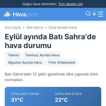
Doğru hava tahminleri
.
Tüm ülkeleri gör
.
☰
Hava.
best
🌐
Ana Sayfa
>
Batı Sahra
>
Eylül Ayında Hava
Eylül ayında Batı Sahra'de
hava durumu
Tahmin
Temmuz Ayında Hava
Ağustos Ayında Hava
Yıllık Ortalamalar
Batı Sahra'deki 12 şehir genelinde ülke çapında iklim
normalleri.
ORTALAMA YÜKSEK
ORTALAMA DÜŞÜK
31°C
22°C