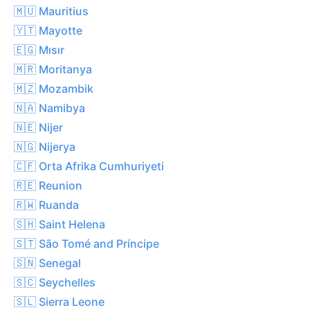
🇲🇺 Mauritius
🇾🇹 Mayotte
🇪🇬 Mısır
🇲🇷 Moritanya
🇲🇿 Mozambik
🇳🇦 Namibya
🇳🇪 Nijer
🇳🇬 Nijerya
🇨🇫 Orta Afrika Cumhuriyeti
🇷🇪 Reunion
🇷🇼 Ruanda
🇸🇭 Saint Helena
🇸🇹 São Tomé and Príncipe
🇸🇳 Senegal
🇸🇨 Seychelles
🇸🇱 Sierra Leone