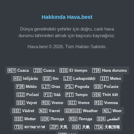
Hakkında Hava.best
Dünya genelindeki şehirler için doğru, canlı hava
durumu tahminleri almak için başvuru kaynağınız.
Hava.best © 2026. Tüm Hakları Saklıdır.
🇲🇾
🇮🇩
🇪🇸
🇹🇷
Cuaca
Cuaca
El tiempo
Hava durumu
🇭🇺
🇪🇪
🇱🇻
🇮🇹
Időjárás
Ilm
Laikapstākļi
Meteo
🇫🇷
🇱🇹
🇵🇱
🇸🇰
Météo
Oras
Pogoda
Počasie
🇨🇿
🇫🇮
🇵🇹
🇻🇳
Počasí
Sää
Tempo
Thời tiết
🇩🇰
🇷🇸
🇸🇮
🇷🇴
Vejret
Vreme
Vreme
Vremea
🇸🇪
🇳🇴
🇬🇧🇺🇸
🇳🇱
Vädret
Været
Weather
Weer
🇩🇪
🇺🇦
🇷🇺
🇸🇦
Wetter
Погода
Погода
الطقس
🇹🇭
🇯🇵
🇭🇰
🇹🇼
สภาพอากาศ
天気
天氣
天氣預報