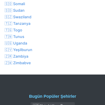
🇸🇴 Somali
🇸🇩 Sudan
🇸🇿 Swaziland
🇹🇿 Tanzanya
🇹🇬 Togo
🇹🇳 Tunus
🇺🇬 Uganda
🇨🇻 Yeşilburun
🇿🇲 Zambiya
🇿🇼 Zimbabve
Bugün Popüler Şehirler