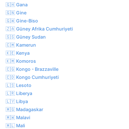
🇬🇭 Gana
🇬🇳 Gine
🇬🇼 Gine-Biso
🇿🇦 Güney Afrika Cumhuriyeti
🇸🇸 Güney Sudan
🇨🇲 Kamerun
🇰🇪 Kenya
🇰🇲 Komoros
🇨🇬 Kongo - Brazzaville
🇨🇩 Kongo Cumhuriyeti
🇱🇸 Lesoto
🇱🇷 Liberya
🇱🇾 Libya
🇲🇬 Madagaskar
🇲🇼 Malavi
🇲🇱 Mali