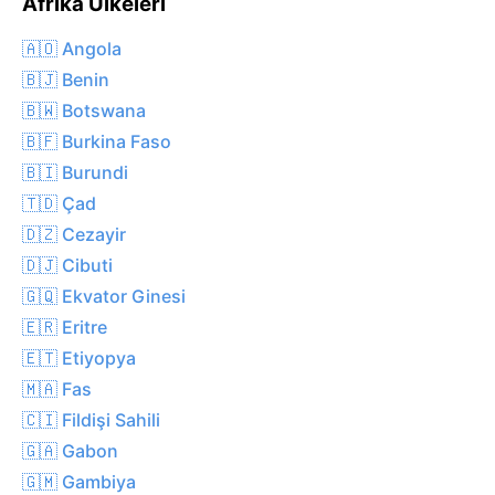
Afrika Ülkeleri
🇦🇴 Angola
🇧🇯 Benin
🇧🇼 Botswana
🇧🇫 Burkina Faso
🇧🇮 Burundi
🇹🇩 Çad
🇩🇿 Cezayir
🇩🇯 Cibuti
🇬🇶 Ekvator Ginesi
🇪🇷 Eritre
🇪🇹 Etiyopya
🇲🇦 Fas
🇨🇮 Fildişi Sahili
🇬🇦 Gabon
🇬🇲 Gambiya