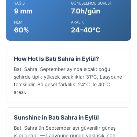
YAĞIŞ
GÜNEŞLENME SÜRESI
9 mm
7.0h/gün
NEM
ARALIK
60%
24–40°C
How Hot Is Batı Sahra in Eylül?
Batı Sahra, September ayında sıcak: çoğu
şehirde tipik yüksek sıcaklıklar 31°C, Laayoune
temsilidir. Bölgesel farklılık: 24°C ile 40°C
arası.
Sunshine in Batı Sahra in Eylül
Batı Sahra'ün September ayı güvenilir güneş
ışığı getirir — Laayoune günde yaklaşık 7.0h