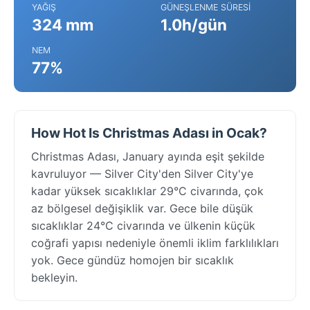
YAĞIŞ
GÜNEŞLENME SÜRESI
324 mm
1.0h/gün
NEM
77%
How Hot Is Christmas Adası in Ocak?
Christmas Adası, January ayında eşit şekilde
kavruluyor — Silver City'den Silver City'ye
kadar yüksek sıcaklıklar 29°C civarında, çok
az bölgesel değişiklik var. Gece bile düşük
sıcaklıklar 24°C civarında ve ülkenin küçük
coğrafi yapısı nedeniyle önemli iklim farklılıkları
yok. Gece gündüz homojen bir sıcaklık
bekleyin.