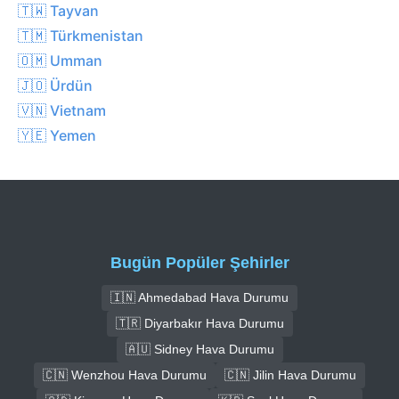
🇹🇼 Tayvan
🇹🇲 Türkmenistan
🇴🇲 Umman
🇯🇴 Ürdün
🇻🇳 Vietnam
🇾🇪 Yemen
Bugün Popüler Şehirler
🇮🇳 Ahmedabad Hava Durumu
🇹🇷 Diyarbakır Hava Durumu
🇦🇺 Sidney Hava Durumu
🇨🇳 Wenzhou Hava Durumu
🇨🇳 Jilin Hava Durumu