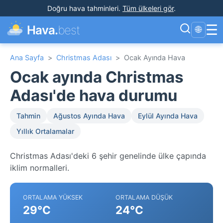
Doğru hava tahminleri
.
Tüm ülkeleri gör
.
☰
Hava.
best
🌐
Ana Sayfa
>
Christmas Adası
>
Ocak Ayında Hava
Ocak ayında Christmas
Adası'de hava durumu
Tahmin
Ağustos Ayında Hava
Eylül Ayında Hava
Yıllık Ortalamalar
Christmas Adası'deki 6 şehir genelinde ülke çapında
iklim normalleri.
ORTALAMA YÜKSEK
ORTALAMA DÜŞÜK
29°C
24°C