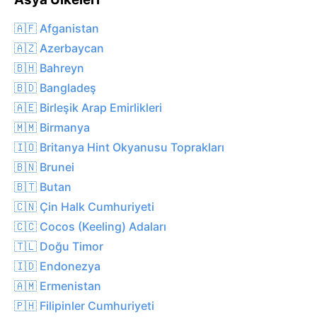
🇦🇫 Afganistan
🇦🇿 Azerbaycan
🇧🇭 Bahreyn
🇧🇩 Bangladeş
🇦🇪 Birleşik Arap Emirlikleri
🇲🇲 Birmanya
🇮🇴 Britanya Hint Okyanusu Toprakları
🇧🇳 Brunei
🇧🇹 Butan
🇨🇳 Çin Halk Cumhuriyeti
🇨🇨 Cocos (Keeling) Adaları
🇹🇱 Doğu Timor
🇮🇩 Endonezya
🇦🇲 Ermenistan
🇵🇭 Filipinler Cumhuriyeti