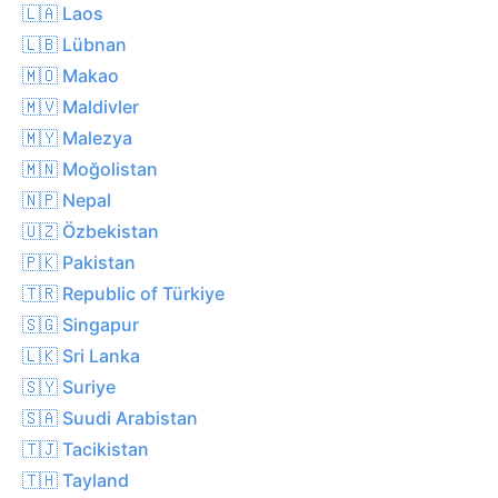
🇱🇦 Laos
🇱🇧 Lübnan
🇲🇴 Makao
🇲🇻 Maldivler
🇲🇾 Malezya
🇲🇳 Moğolistan
🇳🇵 Nepal
🇺🇿 Özbekistan
🇵🇰 Pakistan
🇹🇷 Republic of Türkiye
🇸🇬 Singapur
🇱🇰 Sri Lanka
🇸🇾 Suriye
🇸🇦 Suudi Arabistan
🇹🇯 Tacikistan
🇹🇭 Tayland