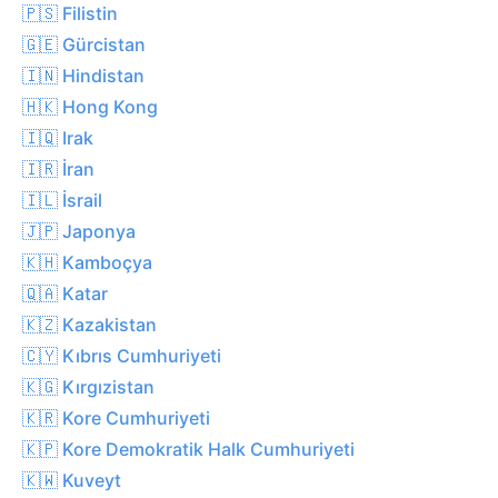
🇵🇸 Filistin
🇬🇪 Gürcistan
🇮🇳 Hindistan
🇭🇰 Hong Kong
🇮🇶 Irak
🇮🇷 İran
🇮🇱 İsrail
🇯🇵 Japonya
🇰🇭 Kamboçya
🇶🇦 Katar
🇰🇿 Kazakistan
🇨🇾 Kıbrıs Cumhuriyeti
🇰🇬 Kırgızistan
🇰🇷 Kore Cumhuriyeti
🇰🇵 Kore Demokratik Halk Cumhuriyeti
🇰🇼 Kuveyt