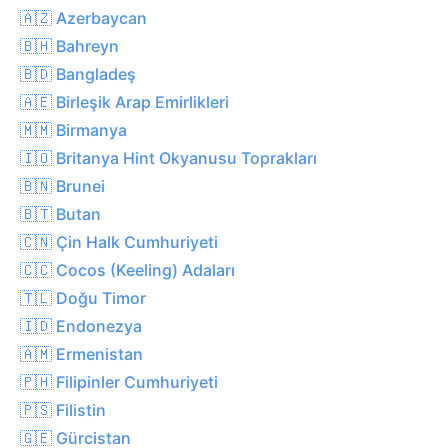
🇦🇿 Azerbaycan
🇧🇭 Bahreyn
🇧🇩 Bangladeş
🇦🇪 Birleşik Arap Emirlikleri
🇲🇲 Birmanya
🇮🇴 Britanya Hint Okyanusu Toprakları
🇧🇳 Brunei
🇧🇹 Butan
🇨🇳 Çin Halk Cumhuriyeti
🇨🇨 Cocos (Keeling) Adaları
🇹🇱 Doğu Timor
🇮🇩 Endonezya
🇦🇲 Ermenistan
🇵🇭 Filipinler Cumhuriyeti
🇵🇸 Filistin
🇬🇪 Gürcistan