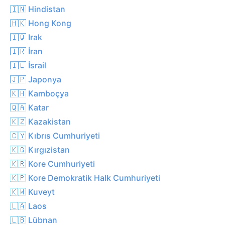
🇮🇳 Hindistan
🇭🇰 Hong Kong
🇮🇶 Irak
🇮🇷 İran
🇮🇱 İsrail
🇯🇵 Japonya
🇰🇭 Kamboçya
🇶🇦 Katar
🇰🇿 Kazakistan
🇨🇾 Kıbrıs Cumhuriyeti
🇰🇬 Kırgızistan
🇰🇷 Kore Cumhuriyeti
🇰🇵 Kore Demokratik Halk Cumhuriyeti
🇰🇼 Kuveyt
🇱🇦 Laos
🇱🇧 Lübnan