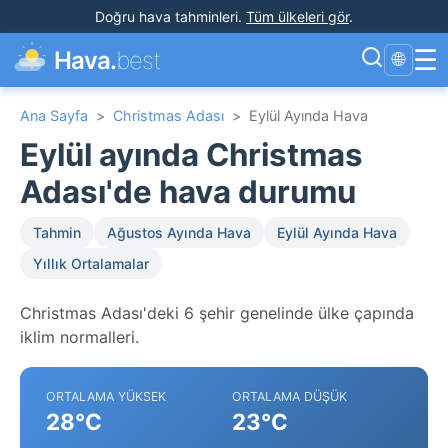
Doğru hava tahminleri
.
Tüm ülkeleri gör
.
☰
Hava.
best
🌐
Ana Sayfa
>
Christmas Adası
>
Eylül Ayında Hava
Eylül ayında Christmas
Adası'de hava durumu
Tahmin
Ağustos Ayında Hava
Eylül Ayında Hava
Yıllık Ortalamalar
Christmas Adası'deki 6 şehir genelinde ülke çapında
iklim normalleri.
ORTALAMA YÜKSEK
ORTALAMA DÜŞÜK
28°C
23°C