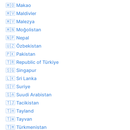
🇲🇴 Makao
🇲🇻 Maldivler
🇲🇾 Malezya
🇲🇳 Moğolistan
🇳🇵 Nepal
🇺🇿 Özbekistan
🇵🇰 Pakistan
🇹🇷 Republic of Türkiye
🇸🇬 Singapur
🇱🇰 Sri Lanka
🇸🇾 Suriye
🇸🇦 Suudi Arabistan
🇹🇯 Tacikistan
🇹🇭 Tayland
🇹🇼 Tayvan
🇹🇲 Türkmenistan