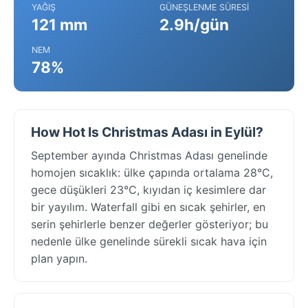
YAĞIŞ
GÜNEŞLENME SÜRESI
121 mm
2.9h/gün
NEM
78%
How Hot Is Christmas Adası in Eylül?
September ayında Christmas Adası genelinde
homojen sıcaklık: ülke çapında ortalama 28°C,
gece düşükleri 23°C, kıyıdan iç kesimlere dar
bir yayılım. Waterfall gibi en sıcak şehirler, en
serin şehirlerle benzer değerler gösteriyor; bu
nedenle ülke genelinde sürekli sıcak hava için
plan yapın.