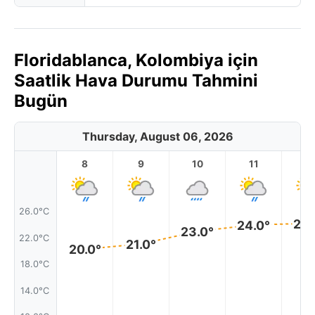
Floridablanca, Kolombiya için
Saatlik Hava Durumu Tahmini
Bugün
Thursday, August 06, 2026
8
9
10
11
1
26.0°C
24.
24.0°
23.0°
22.0°C
21.0°
20.0°
18.0°C
14.0°C