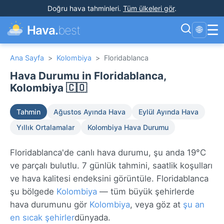
Doğru hava tahminleri
.
Tüm ülkeleri gör
.
☰
Hava.
best
🌐
Ana Sayfa
>
Kolombiya
>
Floridablanca
Hava Durumu in Floridablanca,
Kolombiya 🇨🇴
Tahmin
Ağustos Ayında Hava
Eylül Ayında Hava
Yıllık Ortalamalar
Kolombiya Hava Durumu
Floridablanca'de canlı hava durumu, şu anda 19°C
ve parçalı bulutlu. 7 günlük tahmini, saatlik koşulları
ve hava kalitesi endeksini görüntüle. Floridablanca
şu bölgede
Kolombiya
— tüm büyük şehirlerde
hava durumunu gör
Kolombiya
, veya göz at
şu an
en sıcak şehirler
dünyada.