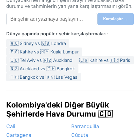
Dünyadaki herhangi bir şehri arayın ve sıcaklık, hava
durumu ve tahminlerin yan yana karşılaştırmasını görün.
Karşılaştır →
Dünya çapında popüler şehir karşılaştırmaları:
🇦🇺 Sidney vs 🇬🇧 Londra
🇪🇬 Kahire vs 🇲🇾 Kuala Lumpur
🇮🇱 Tel Aviv vs 🇳🇿 Auckland
🇪🇬 Kahire vs 🇫🇷 Paris
🇳🇿 Auckland vs 🇹🇭 Bangkok
🇹🇭 Bangkok vs 🇺🇸 Las Vegas
Kolombiya'deki Diğer Büyük
Şehirlerde Hava Durumu 🇨🇴
Cali
Barranquilla
Cartagena
Cúcuta