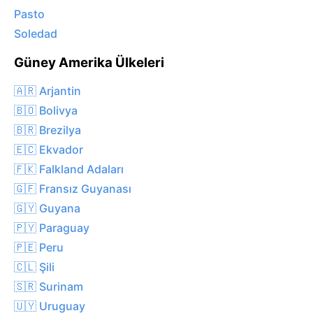
Pasto
Soledad
Güney Amerika Ülkeleri
🇦🇷 Arjantin
🇧🇴 Bolivya
🇧🇷 Brezilya
🇪🇨 Ekvador
🇫🇰 Falkland Adaları
🇬🇫 Fransız Guyanası
🇬🇾 Guyana
🇵🇾 Paraguay
🇵🇪 Peru
🇨🇱 Şili
🇸🇷 Surinam
🇺🇾 Uruguay