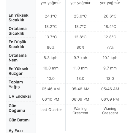
yer yağmur
yer yağmur
yer yağmur
y
En Yüksek
24.1°C
25.9°C
26.6°C
Sıcaklık
18.2°C
18.7°C
18.4°C
Ortalama
Sıcaklık
13.7°C
12.8°C
12.8°C
En Düşük
Sıcaklık
86%
80%
77%
Ortalama
8.3 kph
9.7 kph
10.1 kph
Nem
10.0 mm
11.0 mm
9.7 mm
En Yüksek
Rüzgar
10.0
13.0
13.0
Toplam
Yağış
05:46 AM
05:46 AM
05:46 AM
0
UV Endeksi
06:10 PM
06:09 PM
06:09 PM
Gün
Waning
Waning
Last Quarter
Doğumu
Crescent
Crescent
Gün Batımı
Ay Fazı