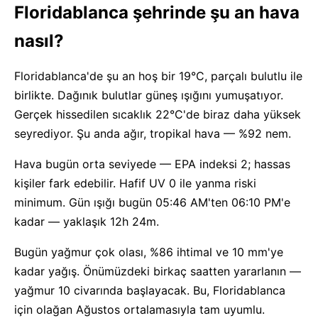
Floridablanca şehrinde şu an hava
nasıl?
Floridablanca'de şu an hoş bir 19°C, parçalı bulutlu ile
birlikte. Dağınık bulutlar güneş ışığını yumuşatıyor.
Gerçek hissedilen sıcaklık 22°C'de biraz daha yüksek
seyrediyor. Şu anda ağır, tropikal hava — %92 nem.
Hava bugün orta seviyede — EPA indeksi 2; hassas
kişiler fark edebilir. Hafif UV 0 ile yanma riski
minimum. Gün ışığı bugün 05:46 AM'ten 06:10 PM'e
kadar — yaklaşık 12h 24m.
Bugün yağmur çok olası, %86 ihtimal ve 10 mm'ye
kadar yağış. Önümüzdeki birkaç saatten yararlanın —
yağmur 10 civarında başlayacak. Bu, Floridablanca
için olağan Ağustos ortalamasıyla tam uyumlu.