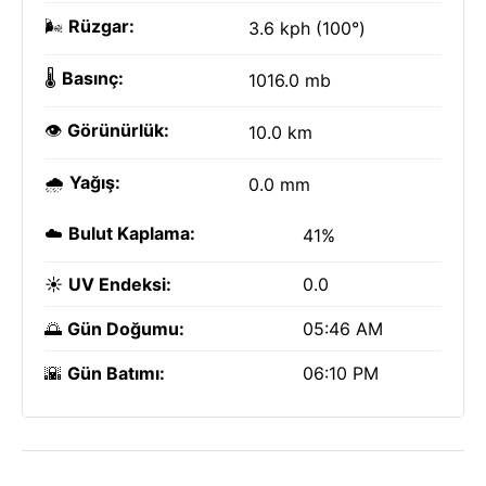
🌬️
Rüzgar:
3.6 kph (100°)
🌡️
Basınç:
1016.0 mb
👁️
Görünürlük:
10.0 km
🌧️
Yağış:
0.0 mm
☁️
Bulut Kaplama:
41%
☀️
UV Endeksi:
0.0
🌅
Gün Doğumu:
05:46 AM
🌇
Gün Batımı:
06:10 PM