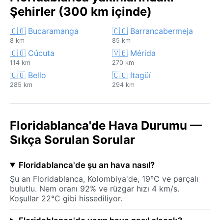
Şehirler (300 km içinde)
🇨🇴 Bucaramanga
🇨🇴 Barrancabermeja
8 km
85 km
🇨🇴 Cúcuta
🇻🇪 Mérida
114 km
270 km
🇨🇴 Bello
🇨🇴 Itagüí
285 km
294 km
Floridablanca'de Hava Durumu —
Sıkça Sorulan Sorular
Floridablanca'de şu an hava nasıl?
Şu an Floridablanca, Kolombiya'de, 19°C ve parçalı
bulutlu. Nem oranı 92% ve rüzgar hızı 4 km/s.
Koşullar 22°C gibi hissediliyor.