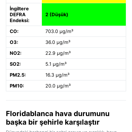
İngiltere
DEFRA
2 (Düşük)
Endeksi:
CO:
703.0 µg/m³
O3:
36.0 µg/m³
NO2:
22.9 µg/m³
SO2:
5.1 µg/m³
PM2.5:
16.3 µg/m³
PM10:
20.0 µg/m³
Floridablanca hava durumunu
başka bir şehirle karşılaştır