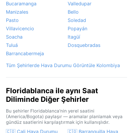
Bucaramanga
Valledupar
Manizales
Bello
Pasto
Soledad
Villavicencio
Popayán
Soacha
Itagüí
Tuluá
Dosquebradas
Barrancabermeja
Tüm Şehirlerde Hava Durumu Görüntüle Kolombiya
Floridablanca ile aynı Saat
Diliminde Diğer Şehirler
Bu şehirler Floridablanca'nin yerel saatini
(America/Bogota) paylaşır — aramalar planlamak veya
gündüz saatlerini karşılaştırmak için kullanışlıdır.
🇨🇴 Cali Hava Durumu
🇨🇴 Barranquilla Hava