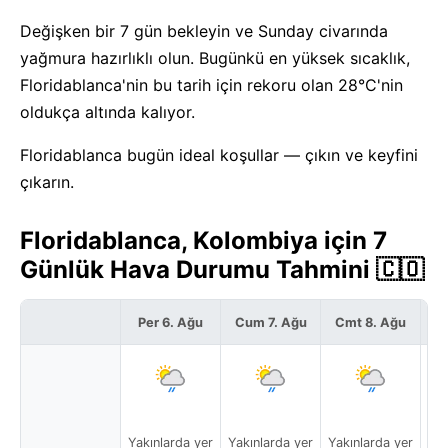
Değişken bir 7 gün bekleyin ve Sunday civarında
yağmura hazırlıklı olun. Bugünkü en yüksek sıcaklık,
Floridablanca'nin bu tarih için rekoru olan 28°C'nin
oldukça altında kalıyor.
Floridablanca bugün ideal koşullar — çıkın ve keyfini
çıkarın.
Floridablanca, Kolombiya için 7
Günlük Hava Durumu Tahmini 🇨🇴
Per 6. Ağu
Cum 7. Ağu
Cmt 8. Ağu
P
Yakınlarda yer
Yakınlarda yer
Yakınlarda yer
Yak