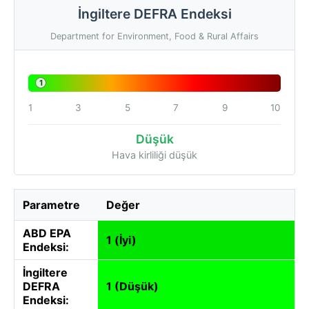
İngiltere DEFRA Endeksi
Department for Environment, Food & Rural Affairs
1
1
3
5
7
9
10
Düşük
Hava kirliliği düşük
Parametre
Değer
ABD EPA
1 (İyi)
Endeksi:
İngiltere
DEFRA
1 (Düşük)
Endeksi: