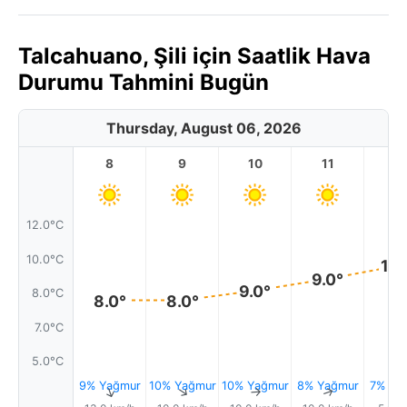
Talcahuano, Şili için Saatlik Hava
Durumu Tahmini Bugün
Thursday, August 06, 2026
8
9
10
11
1
12.0°C
10.0°C
10.
9.0°
9.0°
8.0°C
8.0°
8.0°
7.0°C
5.0°C
9% Yağmur
10% Yağmur
10% Yağmur
8% Yağmur
7% Ya
↑
↑
↑
↑