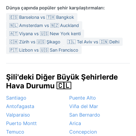
Dünya çapında popüler şehir karşılaştırmaları:
🇪🇸 Barselona vs 🇹🇭 Bangkok
🇳🇱 Amsterdam vs 🇳🇿 Auckland
🇦🇹 Viyana vs 🇺🇸 New York kenti
🇨🇭 Zürih vs 🇺🇸 Şikago
🇮🇱 Tel Aviv vs 🇮🇳 Delhi
🇵🇹 Lizbon vs 🇺🇸 San Francisco
Şili'deki Diğer Büyük Şehirlerde
Hava Durumu 🇨🇱
Santiago
Puente Alto
Antofagasta
Viña del Mar
Valparaiso
San Bernardo
Puerto Montt
Arica
Temuco
Concepcion