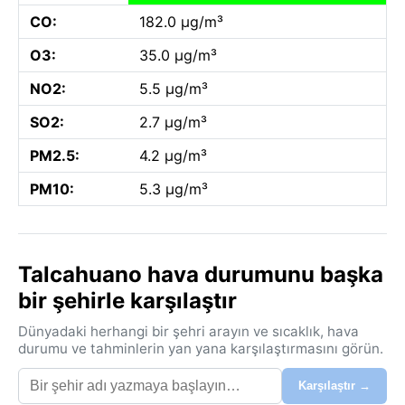
CO:
182.0 µg/m³
O3:
35.0 µg/m³
NO2:
5.5 µg/m³
SO2:
2.7 µg/m³
PM2.5:
4.2 µg/m³
PM10:
5.3 µg/m³
Talcahuano hava durumunu başka
bir şehirle karşılaştır
Dünyadaki herhangi bir şehri arayın ve sıcaklık, hava
durumu ve tahminlerin yan yana karşılaştırmasını görün.
Karşılaştır →