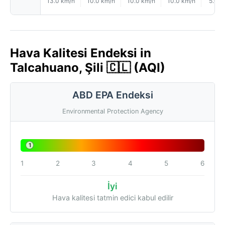
13.0 km/h
10.0 km/h
10.0 km/h
10.0 km/h
5.0 k
Hava Kalitesi Endeksi in
Talcahuano, Şili 🇨🇱 (AQI)
ABD EPA Endeksi
Environmental Protection Agency
1
1
2
3
4
5
6
İyi
Hava kalitesi tatmin edici kabul edilir