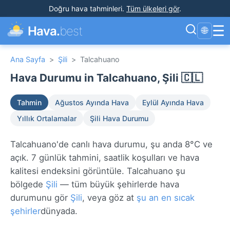
Doğru hava tahminleri
.
Tüm ülkeleri gör
.
☰
Hava.
best
🌐
Ana Sayfa
>
Şili
>
Talcahuano
Hava Durumu in Talcahuano, Şili 🇨🇱
Tahmin
Ağustos Ayında Hava
Eylül Ayında Hava
Yıllık Ortalamalar
Şili Hava Durumu
Talcahuano'de canlı hava durumu, şu anda 8°C ve
açık. 7 günlük tahmini, saatlik koşulları ve hava
kalitesi endeksini görüntüle. Talcahuano şu
bölgede
Şili
— tüm büyük şehirlerde hava
durumunu gör
Şili
, veya göz at
şu an en sıcak
şehirler
dünyada.