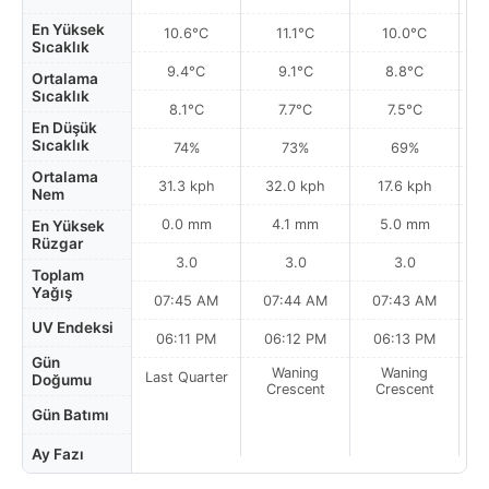
En Yüksek
10.6°C
11.1°C
10.0°C
Sıcaklık
9.4°C
9.1°C
8.8°C
Ortalama
Sıcaklık
8.1°C
7.7°C
7.5°C
En Düşük
Sıcaklık
74%
73%
69%
Ortalama
31.3 kph
32.0 kph
17.6 kph
Nem
0.0 mm
4.1 mm
5.0 mm
En Yüksek
Rüzgar
3.0
3.0
3.0
Toplam
Yağış
07:45 AM
07:44 AM
07:43 AM
UV Endeksi
06:11 PM
06:12 PM
06:13 PM
Gün
Waning
Waning
Last Quarter
Doğumu
Crescent
Crescent
Gün Batımı
Ay Fazı