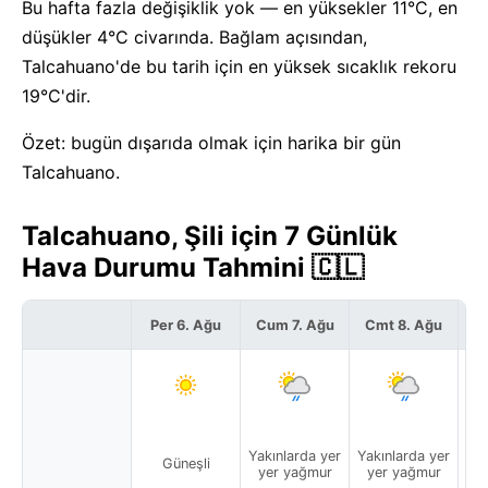
Bu hafta fazla değişiklik yok — en yüksekler 11°C, en
düşükler 4°C civarında. Bağlam açısından,
Talcahuano'de bu tarih için en yüksek sıcaklık rekoru
19°C'dir.
Özet: bugün dışarıda olmak için harika bir gün
Talcahuano.
Talcahuano, Şili için 7 Günlük
Hava Durumu Tahmini 🇨🇱
Per 6. Ağu
Cum 7. Ağu
Cmt 8. Ağu
P
Yakınlarda yer
Yakınlarda yer
Güneşli
yer yağmur
yer yağmur