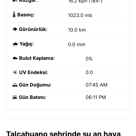
🌬️
Rüzgar:
16.2 kph (184°)
🌡️
Basınç:
1023.0 mb
👁️
Görünürlük:
10.0 km
🌧️
Yağış:
0.0 mm
☁️
Bulut Kaplama:
0%
☀️
UV Endeksi:
0.0
🌅
Gün Doğumu:
07:45 AM
🌇
Gün Batımı:
06:11 PM
Talcahuano şehrinde şu an hava