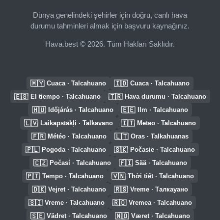
Dünya genelindeki şehirler için doğru, canlı hava
durumu tahminleri almak için başvuru kaynağınız.
Hava.best © 2026. Tüm Hakları Saklıdır.
🇲🇾
🇮🇩
Cuaca · Talcahuano
Cuaca · Talcahuano
🇪🇸
🇹🇷
El tiempo · Talcahuano
Hava durumu · Talcahuano
🇭🇺
🇪🇪
Időjárás · Talcahuano
Ilm · Talcahuano
🇱🇻
🇮🇹
Laikapstākļi · Talkavano
Meteo · Talcahuano
🇫🇷
🇱🇹
Météo · Talcahuano
Oras · Talkahuanas
🇵🇱
🇸🇰
Pogoda · Talcahuano
Počasie · Talcahuano
🇨🇿
🇫🇮
Počasí · Talcahuano
Sää · Talcahuano
🇵🇹
🇻🇳
Tempo · Talcahuano
Thời tiết · Talcahuano
🇩🇰
🇷🇸
Vejret · Talcahuano
Vreme · Талкауано
🇸🇮
🇷🇴
Vreme · Talcahuano
Vremea · Talcahuano
🇸🇪
🇳🇴
Vädret · Talcahuano
Været · Talcahuano