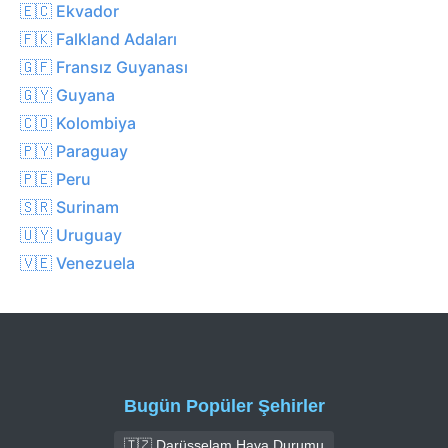
🇪🇨 Ekvador
🇫🇰 Falkland Adaları
🇬🇫 Fransız Guyanası
🇬🇾 Guyana
🇨🇴 Kolombiya
🇵🇾 Paraguay
🇵🇪 Peru
🇸🇷 Surinam
🇺🇾 Uruguay
🇻🇪 Venezuela
Bugün Popüler Şehirler
🇹🇿 Darüsselam Hava Durumu