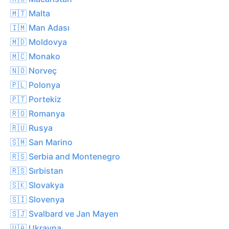
🇲🇹 Malta
🇮🇲 Man Adası
🇲🇩 Moldovya
🇲🇨 Monako
🇳🇴 Norveç
🇵🇱 Polonya
🇵🇹 Portekiz
🇷🇴 Romanya
🇷🇺 Rusya
🇸🇲 San Marino
🇷🇸 Serbia and Montenegro
🇷🇸 Sırbistan
🇸🇰 Slovakya
🇸🇮 Slovenya
🇸🇯 Svalbard ve Jan Mayen
🇺🇦 Ukrayna