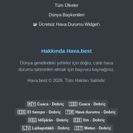
Tüm Ülkeler
Dünya Başkentleri
🧩 Ücretsiz Hava Durumu Widget'ı
Hakkında Hava.best
Dünya genelindeki şehirler için doğru, canlı hava
durumu tahminleri almak için başvuru kaynağınız.
Hava.best © 2026. Tüm Hakları Saklıdır.
🇲🇾
🇮🇩
Cuaca · Dobriç
Cuaca · Dobriç
🇪🇸
🇹🇷
El tiempo · Dobriç
Hava durumu · Dobriç
🇭🇺
🇪🇪
Időjárás · Dobriç
Ilm · Dobriç
🇱🇻
🇮🇹
Laikapstākļi · Dobriç
Meteo · Dobriç