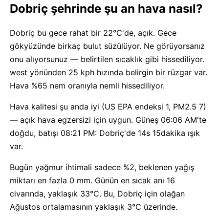
Dobriç şehrinde şu an hava nasıl?
Dobriç bu gece rahat bir 22°C'de, açık. Gece
gökyüzünde birkaç bulut süzülüyor. Ne görüyorsanız
onu alıyorsunuz — belirtilen sıcaklık gibi hissediliyor.
west yönünden 25 kph hızında belirgin bir rüzgar var.
Hava %65 nem oranıyla nemli hissediliyor.
Hava kalitesi şu anda iyi (US EPA endeksi 1, PM2.5 7)
— açık hava egzersizi için uygun. Güneş 06:06 AM'te
doğdu, batışı 08:21 PM: Dobriç'de 14s 15dakika ışık
var.
Bugün yağmur ihtimali sadece %2, beklenen yağış
miktarı en fazla 0 mm. Günün en sıcak anı 16
civarında, yaklaşık 33°C. Bu, Dobriç için olağan
Ağustos ortalamasının yaklaşık 3°C üzerinde.