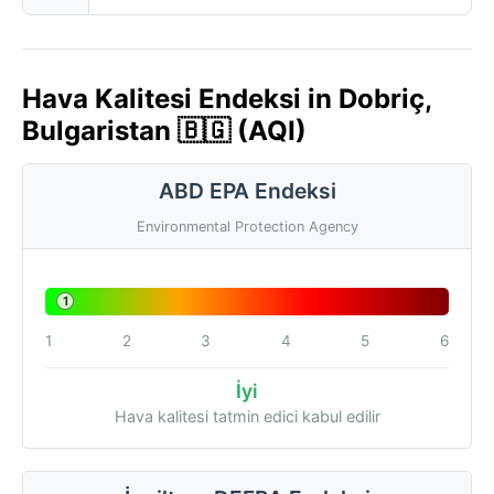
Hava Kalitesi Endeksi in Dobriç,
Bulgaristan 🇧🇬 (AQI)
ABD EPA Endeksi
Environmental Protection Agency
1
1
2
3
4
5
6
İyi
Hava kalitesi tatmin edici kabul edilir