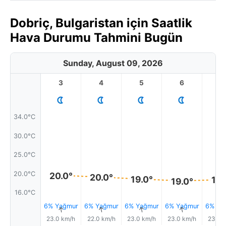
Dobriç, Bulgaristan için Saatlik
Hava Durumu Tahmini Bugün
Sunday, August 09, 2026
3
4
5
6
7
34.0°C
30.0°C
25.0°C
20.0°C
20.0°
20.0°
19.0°
19.
19.0°
16.0°C
6% Yağmur
6% Yağmur
6% Yağmur
6% Yağmur
6% Ya
↑
↑
↑
↑
23.0 km/h
22.0 km/h
23.0 km/h
23.0 km/h
23.0 