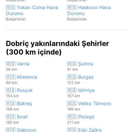
🇧🇬 Yukarı Cuma Hava
🇧🇬 Haskovo Hava
Durumu
Durumu
Bulgaristan
Bulgaristan
Dobriç yakınlarındaki Şehirler
(300 km içinde)
🇧🇬 Varna
🇧🇬 Şumnu
39 km
81 km
🇷🇴 Köstence
🇧🇬 Burgaz
94 km
122 km
🇧🇬 Rusçuk
🇧🇬 Islimiye
154 km
157 km
🇷🇴 Bükreş
🇧🇬 Veliko Tŭrnovo
168 km
186 km
🇷🇴 İbrail
🇷🇴 Ploieşti
190 km
211 km
🇧🇬 Gabrovo
🇧🇬 Eski Zağra