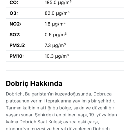
CO:
185.0 µg/m³
O3:
82.0 µg/m³
NO2:
1.8 µg/m³
SO2:
0.6 µg/m³
PM2.5:
7.3 µg/m³
PM10:
10.3 µg/m³
Dobriç Hakkında
Dobrich, Bulgaristan’ın kuzeydoğusunda, Dobruca
platosunun verimli topraklarına yayılmış bir şehirdir.
Tarımın kalbinin attığı bu bölge, sakin ve düzenli bir
yaşam sunar. Şehirdeki en bilinen yapı, 19. yüzyıldan
kalma Dobrich Saat Kulesi; ayrıca eski çarşı,
etnografya müzesi ve her yıl düzenlenen Dobrich