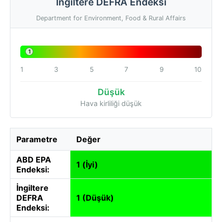
İngiltere DEFRA Endeksi
Department for Environment, Food & Rural Affairs
1
1
3
5
7
9
10
Düşük
Hava kirliliği düşük
Parametre
Değer
ABD EPA
1 (İyi)
Endeksi:
İngiltere
DEFRA
1 (Düşük)
Endeksi: