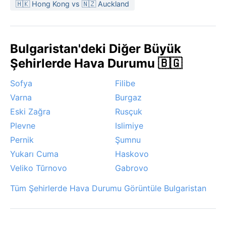
🇭🇰 Hong Kong vs 🇳🇿 Auckland
aylarında zaman zaman kısa süreli toz fırtınaları
yaşanabilir. Kışın ise özellikle sabah saatlerinde sis,
Dobrich’e mistik bir görünüm kazandırır. Bulgaristan’ın
Bulgaristan'deki Diğer Büyük
bu kuzeydoğu köşesi, mevsimlerin belirgin olduğu,
ama aşırı uçlara pek gitmeyen bir havaya sahiptir. Ne
Şehirlerde Hava Durumu 🇧🇬
çok sıcak ne dondurucu soğuk; sadece yıl boyunca
Sofya
Filibe
güneşin ve toprağın tadını çıkarmak isteyenler için
doğru bir durak.
Varna
Burgaz
Eski Zağra
Rusçuk
Plevne
Islimiye
Pernik
Şumnu
Yukarı Cuma
Haskovo
Veliko Tŭrnovo
Gabrovo
Tüm Şehirlerde Hava Durumu Görüntüle Bulgaristan