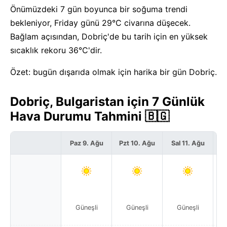
Önümüzdeki 7 gün boyunca bir soğuma trendi
bekleniyor, Friday günü 29°C civarına düşecek.
Bağlam açısından, Dobriç'de bu tarih için en yüksek
sıcaklık rekoru 36°C'dir.
Özet: bugün dışarıda olmak için harika bir gün Dobriç.
Dobriç, Bulgaristan için 7 Günlük
Hava Durumu Tahmini 🇧🇬
Paz 9. Ağu
Pzt 10. Ağu
Sal 11. Ağu
Ça
Güneşli
Güneşli
Güneşli