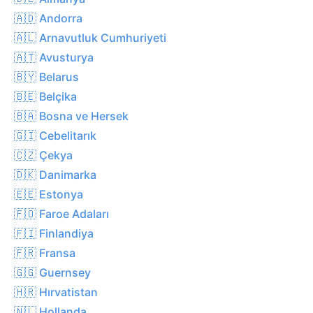
🇦🇩 Andorra
🇦🇱 Arnavutluk Cumhuriyeti
🇦🇹 Avusturya
🇧🇾 Belarus
🇧🇪 Belçika
🇧🇦 Bosna ve Hersek
🇬🇮 Cebelitarık
🇨🇿 Çekya
🇩🇰 Danimarka
🇪🇪 Estonya
🇫🇴 Faroe Adaları
🇫🇮 Finlandiya
🇫🇷 Fransa
🇬🇬 Guernsey
🇭🇷 Hırvatistan
🇳🇱 Hollanda