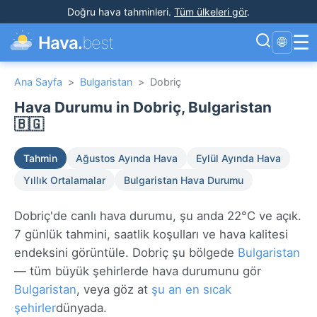
Doğru hava tahminleri
.
Tüm ülkeleri gör
.
☰
Hava.
best
🌐
Ana Sayfa
>
Bulgaristan
>
Dobriç
Hava Durumu in Dobriç, Bulgaristan
🇧🇬
Tahmin
Ağustos Ayında Hava
Eylül Ayında Hava
Yıllık Ortalamalar
Bulgaristan Hava Durumu
Dobriç'de canlı hava durumu, şu anda 22°C ve açık.
7 günlük tahmini, saatlik koşulları ve hava kalitesi
endeksini görüntüle. Dobriç şu bölgede
Bulgaristan
— tüm büyük şehirlerde hava durumunu gör
Bulgaristan
, veya göz at
şu an en sıcak
şehirler
dünyada.