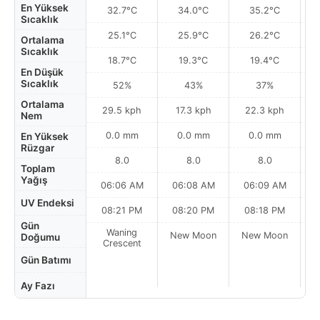
En Yüksek
32.7°C
34.0°C
35.2°C
Sıcaklık
25.1°C
25.9°C
26.2°C
Ortalama
Sıcaklık
18.7°C
19.3°C
19.4°C
En Düşük
Sıcaklık
52%
43%
37%
Ortalama
29.5 kph
17.3 kph
22.3 kph
Nem
0.0 mm
0.0 mm
0.0 mm
En Yüksek
Rüzgar
8.0
8.0
8.0
Toplam
Yağış
06:06 AM
06:08 AM
06:09 AM
UV Endeksi
08:21 PM
08:20 PM
08:18 PM
Gün
Waning
New Moon
New Moon
N
Doğumu
Crescent
Gün Batımı
Ay Fazı