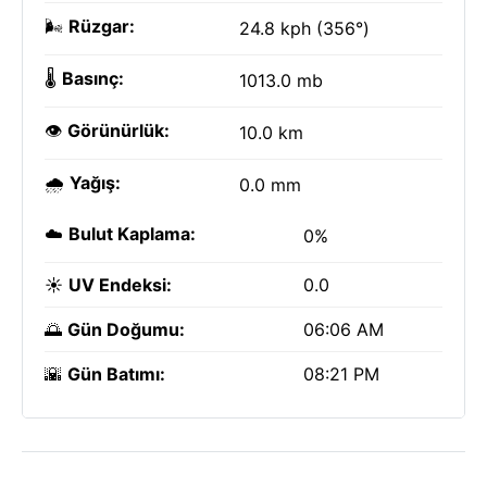
🌬️
Rüzgar:
24.8 kph (356°)
🌡️
Basınç:
1013.0 mb
👁️
Görünürlük:
10.0 km
🌧️
Yağış:
0.0 mm
☁️
Bulut Kaplama:
0%
☀️
UV Endeksi:
0.0
🌅
Gün Doğumu:
06:06 AM
🌇
Gün Batımı:
08:21 PM