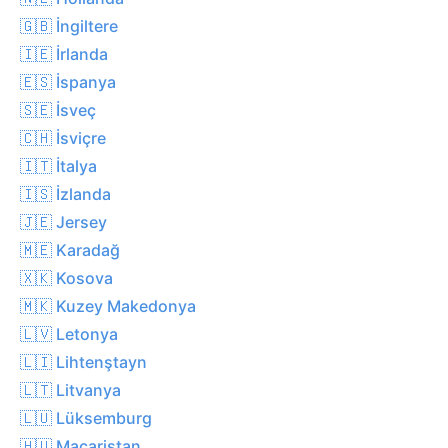
🇬🇧 İngiltere
🇮🇪 İrlanda
🇪🇸 İspanya
🇸🇪 İsveç
🇨🇭 İsviçre
🇮🇹 İtalya
🇮🇸 İzlanda
🇯🇪 Jersey
🇲🇪 Karadağ
🇽🇰 Kosova
🇲🇰 Kuzey Makedonya
🇱🇻 Letonya
🇱🇮 Lihtenştayn
🇱🇹 Litvanya
🇱🇺 Lüksemburg
🇭🇺 Macaristan