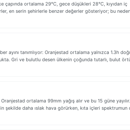
ke çapında ortalama 29°C, gece düşükleri 28°C, kıyıdan iç
rler, en serin şehirlerle benzer değerler gösteriyor; bu nede
tober ayını tanımlıyor: Oranjestad ortalama yalnızca 1.3h do
kta. Gri ve bulutlu desen ülkenin çoğunda tutarlı, bulut ör
 Oranjestad ortalama 99mm yağış alır ve bu 15 güne yayılır.
rgin şekilde daha ıslak hava görürken, kıta içleri spektrumun