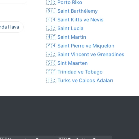
🇵🇷 Porto Riko
🇧🇱 Saint Barthélemy
🇰🇳 Saint Kitts ve Nevis
ında Hava
🇱🇨 Saint Lucia
🇲🇫 Saint Martin
🇵🇲 Saint Pierre ve Miquelon
🇻🇨 Saint Vincent ve Grenadines
🇸🇽 Sint Maarten
🇹🇹 Trinidad ve Tobago
🇹🇨 Turks ve Caicos Adaları