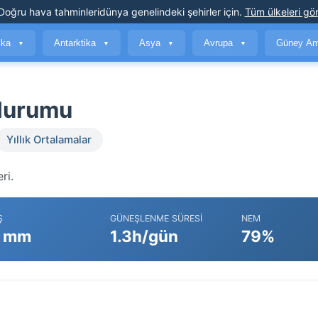
Doğru hava tahminleri
dünya genelindeki şehirler için
.
Tüm ülkeleri gör
ika
Antarktika
Asya
Avrupa
Güney Am
▼
▼
▼
▼
 durumu
Yıllık Ortalamalar
ri.
Ş
GÜNEŞLENME SÜRESI
NEM
 mm
1.3h/gün
79%