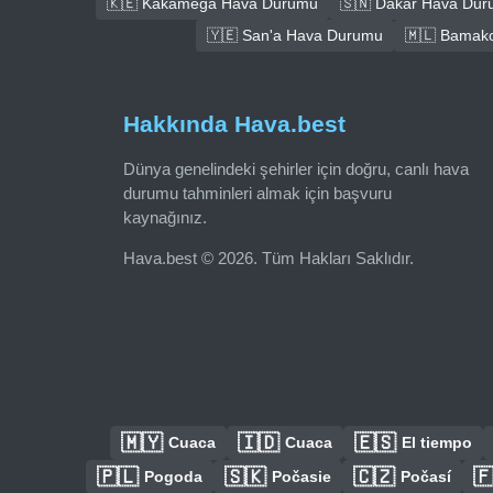
🇰🇪 Kakamega Hava Durumu
🇸🇳 Dakar Hava Du
🇾🇪 San'a Hava Durumu
🇲🇱 Bamak
Hakkında Hava.best
Dünya genelindeki şehirler için doğru, canlı hava
durumu tahminleri almak için başvuru
kaynağınız.
Hava.best © 2026. Tüm Hakları Saklıdır.
🇲🇾
🇮🇩
🇪🇸
Cuaca
Cuaca
El tiempo
🇵🇱
🇸🇰
🇨🇿

Pogoda
Počasie
Počasí