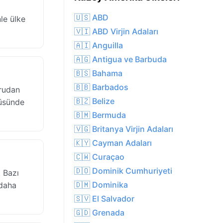
🇺🇸 ABD
nle ülke
🇻🇮 ABD Virjin Adaları
🇦🇮 Anguilla
🇦🇬 Antigua ve Barbuda
🇧🇸 Bahama
🇧🇧 Barbados
ğrudan
🇧🇿 Belize
tüsünde
🇧🇲 Bermuda
🇻🇬 Britanya Virjin Adaları
🇰🇾 Cayman Adaları
🇨🇼 Curaçao
🇩🇴 Dominik Cumhuriyeti
 Bazı
🇩🇲 Dominika
 daha
🇸🇻 El Salvador
🇬🇩 Grenada