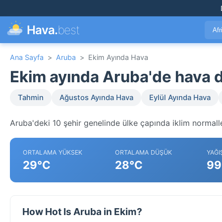
Hava.
best
Afr
Ana Sayfa
>
Aruba
>
Ekim Ayında Hava
Ekim ayında Aruba'de hava
Tahmin
Ağustos Ayında Hava
Eylül Ayında Hava
Aruba'deki 10 şehir genelinde ülke çapında iklim normalle
ORTALAMA YÜKSEK
ORTALAMA DÜŞÜK
YAĞI
29°C
28°C
99
How Hot Is Aruba in Ekim?