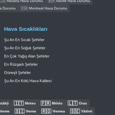
🇨🇺 Havana Hava Durumu
🇧🇷 Recife Hava Durumu
va Durumu
🇨🇦 Montreal Hava Durumu
Hava Sıcaklıkları
Şu An En Sıcak Şehirler
Şu An En Soğuk Şehirler
En Çok Yağış Alan Şehirler
En Rüzgarlı Şehirler
Güneşli Şehirler
Şu An En Kötü Hava Kalitesi
🇮🇹
🇫🇷
🇱🇹
tākļi
Meteo
Météo
Oras
🇸🇮
🇷🇴
🇸🇪
Vreme
Vreme
Vremea
Vädret