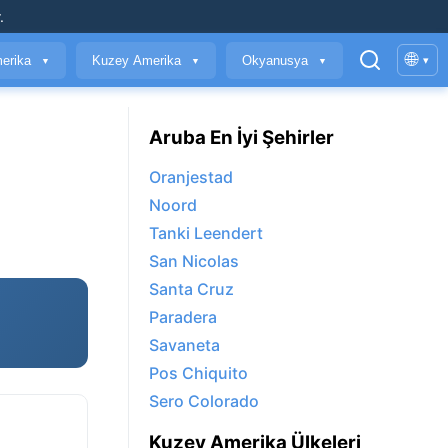
.
🌐
erika
Kuzey Amerika
Okyanusya
▾
▼
▼
▼
Aruba En İyi Şehirler
Oranjestad
Noord
Tanki Leendert
San Nicolas
Santa Cruz
Paradera
Savaneta
Pos Chiquito
Sero Colorado
Kuzey Amerika Ülkeleri