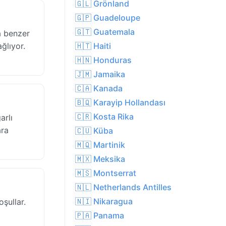
🇬🇱 Grönland
🇬🇵 Guadeloupe
🇬🇹 Guatemala
a benzer
ağlıyor.
🇭🇹 Haiti
🇭🇳 Honduras
🇯🇲 Jamaika
🇨🇦 Kanada
🇧🇶 Karayip Hollandası
🇨🇷 Kosta Rika
arlı
ara
🇨🇺 Küba
🇲🇶 Martinik
🇲🇽 Meksika
🇲🇸 Montserrat
🇳🇱 Netherlands Antilles
🇳🇮 Nikaragua
şullar.
🇵🇦 Panama