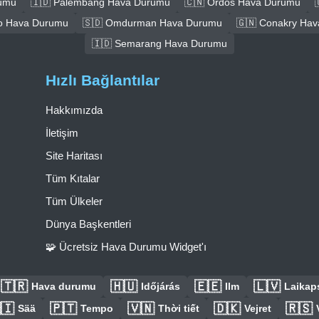
rumu
🇮🇩 Palembang Hava Durumu
🇨🇳 Ordos Hava Durumu
o Hava Durumu
🇸🇩 Omdurman Hava Durumu
🇬🇳 Conakry Ha
🇮🇩 Semarang Hava Durumu
Hızlı Bağlantılar
Hakkımızda
İletişim
Site Haritası
Tüm Kıtalar
Tüm Ülkeler
Dünya Başkentleri
🧩 Ücretsiz Hava Durumu Widget'ı
🇹🇷
🇭🇺
🇪🇪
🇱🇻
Hava durumu
Időjárás
Ilm
Laikaps
🇮
🇵🇹
🇻🇳
🇩🇰
🇷🇸
Sää
Tempo
Thời tiết
Vejret