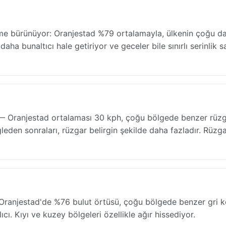
neme bürünüyor: Oranjestad %79 ortalamayla, ülkenin çoğu d
aha bunaltıcı hale getiriyor ve geceler bile sınırlı serinlik s
ur — Oranjestad ortalaması 30 kph, çoğu bölgede benzer rüzg
öğleden sonraları, rüzgar belirgin şekilde daha fazladır. Rüzg
Oranjestad'de %76 bulut örtüsü, çoğu bölgede benzer gri ko
. Kıyı ve kuzey bölgeleri özellikle ağır hissediyor.