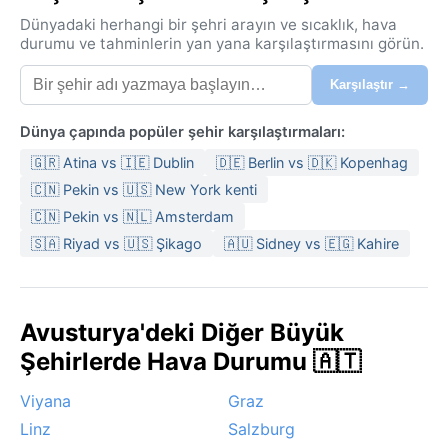
Dünyadaki herhangi bir şehri arayın ve sıcaklık, hava
durumu ve tahminlerin yan yana karşılaştırmasını görün.
Karşılaştır →
Dünya çapında popüler şehir karşılaştırmaları:
🇬🇷 Atina vs 🇮🇪 Dublin
🇩🇪 Berlin vs 🇩🇰 Kopenhag
🇨🇳 Pekin vs 🇺🇸 New York kenti
🇨🇳 Pekin vs 🇳🇱 Amsterdam
🇸🇦 Riyad vs 🇺🇸 Şikago
🇦🇺 Sidney vs 🇪🇬 Kahire
Avusturya'deki Diğer Büyük
Şehirlerde Hava Durumu 🇦🇹
Viyana
Graz
Linz
Salzburg