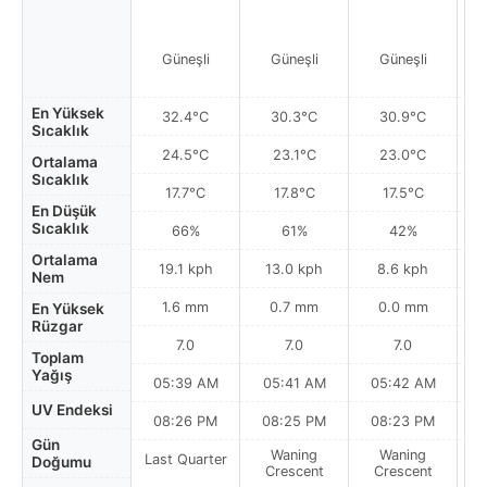
Güneşli
Güneşli
Güneşli
En Yüksek
32.4°C
30.3°C
30.9°C
Sıcaklık
24.5°C
23.1°C
23.0°C
Ortalama
Sıcaklık
17.7°C
17.8°C
17.5°C
En Düşük
Sıcaklık
66%
61%
42%
Ortalama
19.1 kph
13.0 kph
8.6 kph
Nem
1.6 mm
0.7 mm
0.0 mm
En Yüksek
Rüzgar
7.0
7.0
7.0
Toplam
Yağış
05:39 AM
05:41 AM
05:42 AM
0
UV Endeksi
08:26 PM
08:25 PM
08:23 PM
Gün
Waning
Waning
Last Quarter
Doğumu
Crescent
Crescent