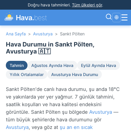
Doğru hava tahminleri
.
Tüm ülkeleri gör
.
☰
Hava.
best
🌐
Ana Sayfa
>
Avusturya
>
Sankt Pölten
Hava Durumu in Sankt Pölten,
Avusturya 🇦🇹
Tahmin
Ağustos Ayında Hava
Eylül Ayında Hava
Yıllık Ortalamalar
Avusturya Hava Durumu
Sankt Pölten'de canlı hava durumu, şu anda 18°C
ve yakınlarda yer yer yağmur. 7 günlük tahmini,
saatlik koşulları ve hava kalitesi endeksini
görüntüle. Sankt Pölten şu bölgede
Avusturya
—
tüm büyük şehirlerde hava durumunu gör
Avusturya
, veya göz at
şu an en sıcak