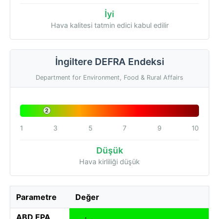
İyi
Hava kalitesi tatmin edici kabul edilir
İngiltere DEFRA Endeksi
Department for Environment, Food & Rural Affairs
2
1
3
5
7
9
10
Düşük
Hava kirliliği düşük
Parametre
Değer
ABD EPA