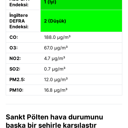
1 (İyi)
Endeksi:
İngiltere
DEFRA
2 (Düşük)
Endeksi:
CO:
188.0 µg/m³
O3:
67.0 µg/m³
NO2:
4.7 µg/m³
SO2:
0.7 µg/m³
PM2.5:
12.0 µg/m³
PM10:
16.8 µg/m³
Sankt Pölten hava durumunu
başka bir şehirle karşılaştır