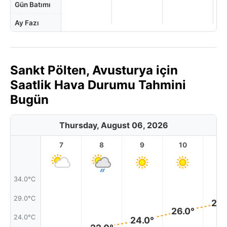
Gün Batımı
Ay Fazı
Sankt Pölten, Avusturya için
Saatlik Hava Durumu Tahmini
Bugün
Thursday, August 06, 2026
7
8
9
10
11
34.0°C
29.0°C
28.
26.0°
24.0°C
24.0°