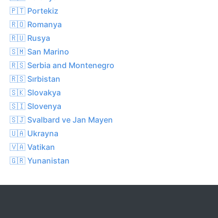
🇵🇹 Portekiz
🇷🇴 Romanya
🇷🇺 Rusya
🇸🇲 San Marino
🇷🇸 Serbia and Montenegro
🇷🇸 Sırbistan
🇸🇰 Slovakya
🇸🇮 Slovenya
🇸🇯 Svalbard ve Jan Mayen
🇺🇦 Ukrayna
🇻🇦 Vatikan
🇬🇷 Yunanistan