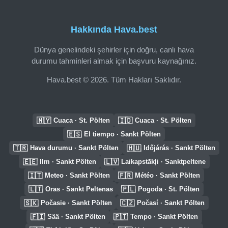
Hakkında Hava.best
Dünya genelindeki şehirler için doğru, canlı hava
durumu tahminleri almak için başvuru kaynağınız.
Hava.best © 2026. Tüm Hakları Saklıdır.
🇲🇾
🇮🇩
Cuaca · St. Pölten
Cuaca · St. Pölten
🇪🇸
El tiempo · Sankt Pölten
🇹🇷
🇭🇺
Hava durumu · Sankt Pölten
Időjárás · Sankt Pölten
🇪🇪
🇱🇻
Ilm · Sankt Pölten
Laikapstākļi · Sanktpeltene
🇮🇹
🇫🇷
Meteo · Sankt Pölten
Météo · Sankt Pölten
🇱🇹
🇵🇱
Oras · Sankt Peltenas
Pogoda · St. Pölten
🇸🇰
🇨🇿
Počasie · Sankt Pölten
Počasí · Sankt Pölten
🇫🇮
🇵🇹
Sää · Sankt Pölten
Tempo · Sankt Pölten