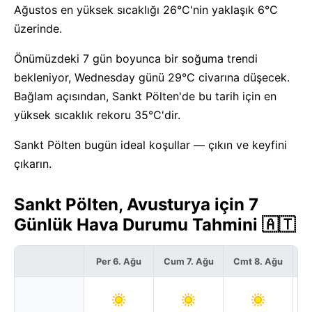
Ağustos en yüksek sıcaklığı 26°C'nin yaklaşık 6°C
üzerinde.
Önümüzdeki 7 gün boyunca bir soğuma trendi
bekleniyor, Wednesday günü 29°C civarına düşecek.
Bağlam açısından, Sankt Pölten'de bu tarih için en
yüksek sıcaklık rekoru 35°C'dir.
Sankt Pölten bugün ideal koşullar — çıkın ve keyfini
çıkarın.
Sankt Pölten, Avusturya için 7
Günlük Hava Durumu Tahmini 🇦🇹
Per 6. Ağu
Cum 7. Ağu
Cmt 8. Ağu
P