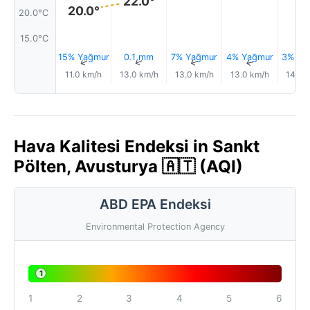
22.0°
20.0°
20.0°C
15.0°C
15% Yağmur
0.1 mm
7% Yağmur
4% Yağmur
3% Ya
↑
↑
↑
↑
11.0 km/h
13.0 km/h
13.0 km/h
13.0 km/h
14.0 
Hava Kalitesi Endeksi in Sankt
Pölten, Avusturya 🇦🇹 (AQI)
ABD EPA Endeksi
Environmental Protection Agency
1
1
2
3
4
5
6