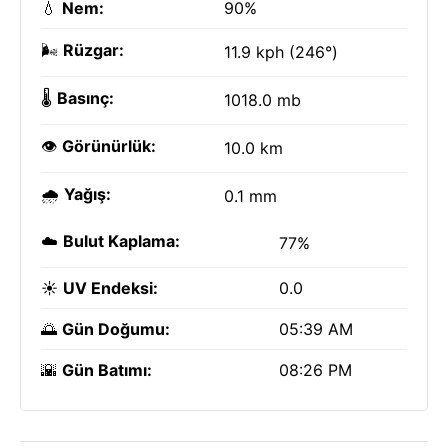
💧
Nem:
90%
🌬️
Rüzgar:
11.9 kph (246°)
🌡️
Basınç:
1018.0 mb
👁️
Görünürlük:
10.0 km
🌧️
Yağış:
0.1 mm
☁️
Bulut Kaplama:
77%
☀️
UV Endeksi:
0.0
🌅
Gün Doğumu:
05:39 AM
🌇
Gün Batımı:
08:26 PM