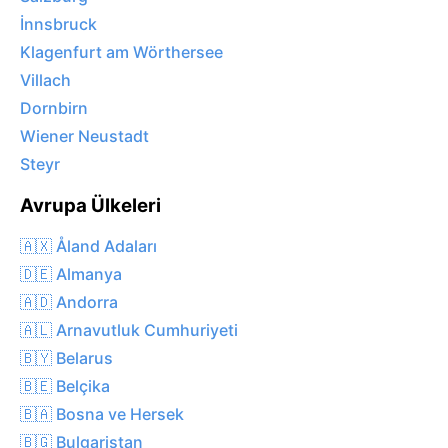
İnnsbruck
Klagenfurt am Wörthersee
Villach
Dornbirn
Wiener Neustadt
Steyr
Avrupa Ülkeleri
🇦🇽 Åland Adaları
🇩🇪 Almanya
🇦🇩 Andorra
🇦🇱 Arnavutluk Cumhuriyeti
🇧🇾 Belarus
🇧🇪 Belçika
🇧🇦 Bosna ve Hersek
🇧🇬 Bulgaristan