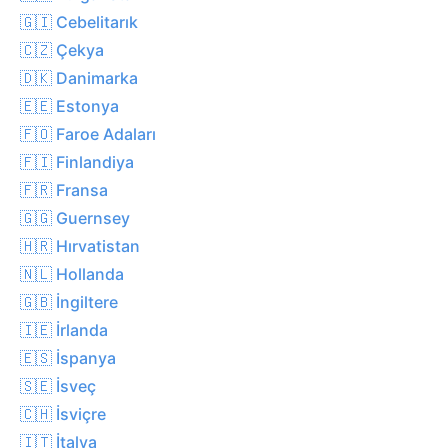
🇬🇮 Cebelitarık
🇨🇿 Çekya
🇩🇰 Danimarka
🇪🇪 Estonya
🇫🇴 Faroe Adaları
🇫🇮 Finlandiya
🇫🇷 Fransa
🇬🇬 Guernsey
🇭🇷 Hırvatistan
🇳🇱 Hollanda
🇬🇧 İngiltere
🇮🇪 İrlanda
🇪🇸 İspanya
🇸🇪 İsveç
🇨🇭 İsviçre
🇮🇹 İtalya