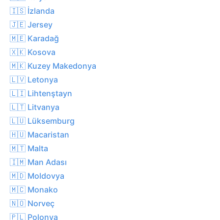
🇮🇸 İzlanda
🇯🇪 Jersey
🇲🇪 Karadağ
🇽🇰 Kosova
🇲🇰 Kuzey Makedonya
🇱🇻 Letonya
🇱🇮 Lihtenştayn
🇱🇹 Litvanya
🇱🇺 Lüksemburg
🇭🇺 Macaristan
🇲🇹 Malta
🇮🇲 Man Adası
🇲🇩 Moldovya
🇲🇨 Monako
🇳🇴 Norveç
🇵🇱 Polonya