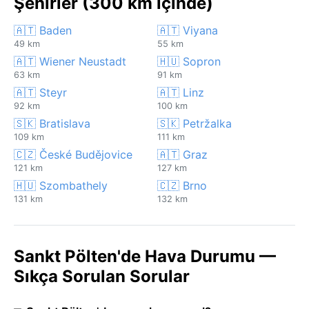
Şehirler (300 km içinde)
🇦🇹 Baden
🇦🇹 Viyana
49 km
55 km
🇦🇹 Wiener Neustadt
🇭🇺 Sopron
63 km
91 km
🇦🇹 Steyr
🇦🇹 Linz
92 km
100 km
🇸🇰 Bratislava
🇸🇰 Petržalka
109 km
111 km
🇨🇿 České Budějovice
🇦🇹 Graz
121 km
127 km
🇭🇺 Szombathely
🇨🇿 Brno
131 km
132 km
Sankt Pölten'de Hava Durumu —
Sıkça Sorulan Sorular