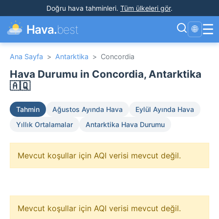
Doğru hava tahminleri
.
Tüm ülkeleri gör
.
☰
Hava.
best
🌐
Ana Sayfa
>
Antarktika
>
Concordia
Hava Durumu in Concordia, Antarktika
🇦🇶
Tahmin
Ağustos Ayında Hava
Eylül Ayında Hava
Yıllık Ortalamalar
Antarktika Hava Durumu
Mevcut koşullar için AQI verisi mevcut değil.
Mevcut koşullar için AQI verisi mevcut değil.