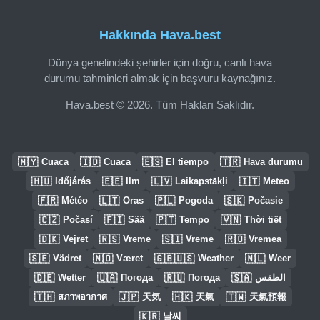
Hakkında Hava.best
Dünya genelindeki şehirler için doğru, canlı hava
durumu tahminleri almak için başvuru kaynağınız.
Hava.best © 2026. Tüm Hakları Saklıdır.
🇲🇾
🇮🇩
🇪🇸
🇹🇷
Cuaca
Cuaca
El tiempo
Hava durumu
🇭🇺
🇪🇪
🇱🇻
🇮🇹
Időjárás
Ilm
Laikapstākļi
Meteo
🇫🇷
🇱🇹
🇵🇱
🇸🇰
Météo
Oras
Pogoda
Počasie
🇨🇿
🇫🇮
🇵🇹
🇻🇳
Počasí
Sää
Tempo
Thời tiết
🇩🇰
🇷🇸
🇸🇮
🇷🇴
Vejret
Vreme
Vreme
Vremea
🇸🇪
🇳🇴
🇬🇧🇺🇸
🇳🇱
Vädret
Været
Weather
Weer
🇩🇪
🇺🇦
🇷🇺
🇸🇦
Wetter
Погода
Погода
الطقس
🇹🇭
🇯🇵
🇭🇰
🇹🇼
สภาพอากาศ
天気
天氣
天氣預報
🇰🇷
날씨