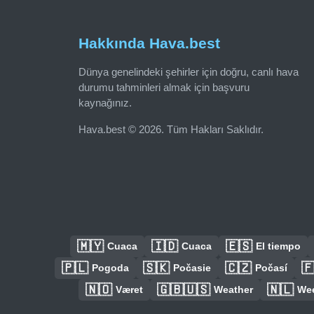
Hakkında Hava.best
Dünya genelindeki şehirler için doğru, canlı hava
durumu tahminleri almak için başvuru
kaynağınız.
Hava.best © 2026. Tüm Hakları Saklıdır.
🇲🇾
🇮🇩
🇪🇸
Cuaca
Cuaca
El tiempo
🇵🇱
🇸🇰
🇨🇿

Pogoda
Počasie
Počasí
🇳🇴
🇬🇧🇺🇸
🇳🇱
Været
Weather
We