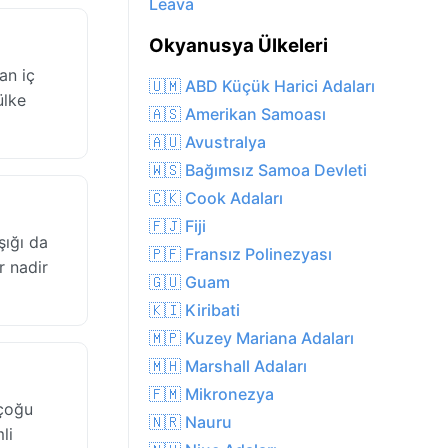
Leava
Okyanusya Ülkeleri
an iç
🇺🇲 ABD Küçük Harici Adaları
ülke
🇦🇸 Amerikan Samoası
🇦🇺 Avustralya
🇼🇸 Bağımsız Samoa Devleti
🇨🇰 Cook Adaları
🇫🇯 Fiji
şığı da
🇵🇫 Fransız Polinezyası
r nadir
🇬🇺 Guam
🇰🇮 Kiribati
🇲🇵 Kuzey Mariana Adaları
🇲🇭 Marshall Adaları
🇫🇲 Mikronezya
 çoğu
🇳🇷 Nauru
li