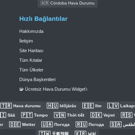
🇦🇷 Córdoba Hava Durumu
Hızlı Bağlantılar
Hakkımızda
İletişim
Site Haritası
Tüm Kıtalar
Tüm Ülkeler
Dünya Başkentleri
🧩 Ücretsiz Hava Durumu Widget'ı
🇹🇷
🇭🇺
🇪🇪
🇱🇻
Hava durumu
Időjárás
Ilm
Laikaps
🇮
🇵🇹
🇻🇳
🇩🇰
🇷🇸
Sää
Tempo
Thời tiết
Vejret
🇩🇪
🇺🇦
🇷🇺
🇸🇦
er
Wetter
Погода
Погода
الطق
🇹🇼
🇰🇷
天氣預報
날씨