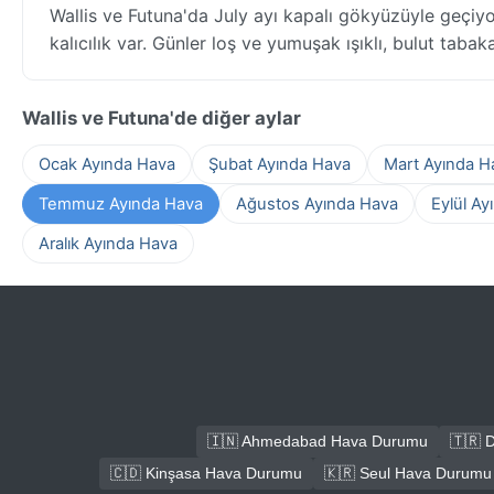
Wallis ve Futuna'da July ayı kapalı gökyüzüyle geçiy
kalıcılık var. Günler loş ve yumuşak ışıklı, bulut taba
Wallis ve Futuna'de diğer aylar
Ocak Ayında Hava
Şubat Ayında Hava
Mart Ayında H
Temmuz Ayında Hava
Ağustos Ayında Hava
Eylül Ay
Aralık Ayında Hava
🇮🇳 Ahmedabad Hava Durumu
🇹🇷 
🇨🇩 Kinşasa Hava Durumu
🇰🇷 Seul Hava Durumu