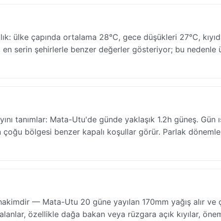
lık: ülke çapında ortalama 28°C, gece düşükleri 27°C, kıyıd
, en serin şehirlerle benzer değerler gösteriyor; bu nedenle 
ayını tanımlar: Mata-Utu'de günde yaklaşık 1.2h güneş. Gün ı
n çoğu bölgesi benzer kapalı koşullar görür. Parlak dönemle
de hakimdir — Mata-Utu 20 güne yayılan 170mm yağış alır ve
lanlar, özellikle dağa bakan veya rüzgara açık kıyılar, önem