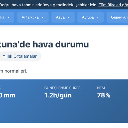
Doğru hava tahminleri
dünya genelindeki şehirler için
.
Tüm ülkeleri gör
ika
Antarktika
Asya
Avrupa
Güney Am
▼
▼
▼
▼
tuna'de hava durumu
Yıllık Ortalamalar
m normalleri.
Ş
GÜNEŞLENME SÜRESI
NEM
0 mm
1.2h/gün
78%