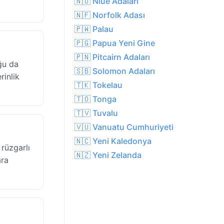
🇳🇺 Niue Adaları
🇳🇫 Norfolk Adası
🇵🇼 Palau
🇵🇬 Papua Yeni Gine
🇵🇳 Pitcairn Adaları
ğu da
🇸🇧 Solomon Adaları
rinlik
🇹🇰 Tokelau
🇹🇴 Tonga
🇹🇻 Tuvalu
🇻🇺 Vanuatu Cumhuriyeti
🇳🇨 Yeni Kaledonya
rüzgarlı
🇳🇿 Yeni Zelanda
ara