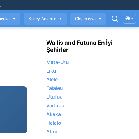
.
🌐
erika
Kuzey Amerika
Okyanusya
▾
▼
▼
▼
Wallis and Futuna En İyi
Şehirler
Mata-Utu
Liku
Alele
Falaleu
Utufua
Vaitupu
Akaka
Halalo
Ahoa