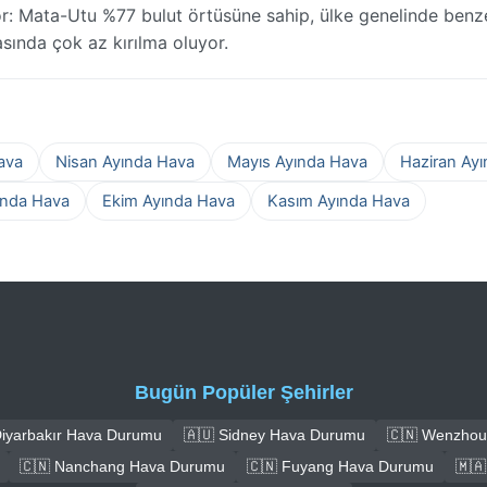
or: Mata-Utu %77 bulut örtüsüne sahip, ülke genelinde benze
kasında çok az kırılma oluyor.
ava
Nisan Ayında Hava
Mayıs Ayında Hava
Haziran Ay
ında Hava
Ekim Ayında Hava
Kasım Ayında Hava
Bugün Popüler Şehirler
Diyarbakır Hava Durumu
🇦🇺 Sidney Hava Durumu
🇨🇳 Wenzhou
🇨🇳 Nanchang Hava Durumu
🇨🇳 Fuyang Hava Durumu
🇲