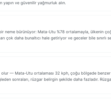
n yapın ve güvenilir yağmurluk alın.
ta bir neme bürünüyor: Mata-Utu %78 ortalamayla, ülkenin ço
rı çok daha bunaltıcı hale getiriyor ve geceler bile sınırlı se
ahne olur — Mata-Utu ortalaması 32 kph, çoğu bölgede benzer 
öğleden sonraları, rüzgar belirgin şekilde daha fazladır. Rüzg