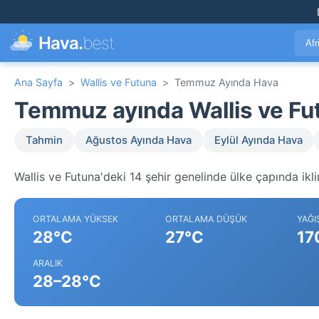
Hava.
best
Afr
Ana Sayfa
>
Wallis ve Futuna
>
Temmuz Ayında Hava
Temmuz ayında Wallis ve Fu
Tahmin
Ağustos Ayında Hava
Eylül Ayında Hava
Wallis ve Futuna'deki 14 şehir genelinde ülke çapında ikli
ORTALAMA YÜKSEK
ORTALAMA DÜŞÜK
YAĞI
28°C
27°C
17
ARALIK
28–28°C