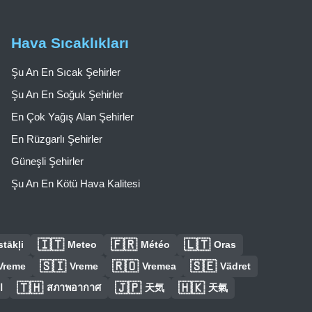
Hava Sıcaklıkları
Şu An En Sıcak Şehirler
Şu An En Soğuk Şehirler
En Çok Yağış Alan Şehirler
En Rüzgarlı Şehirler
Güneşli Şehirler
Şu An En Kötü Hava Kalitesi
🇮🇹
🇫🇷
🇱🇹
tākļi
Meteo
Météo
Oras
🇸🇮
🇷🇴
🇸🇪
Vreme
Vreme
Vremea
Vädret
🇹🇭
🇯🇵
🇭🇰
ا
สภาพอากาศ
天気
天氣