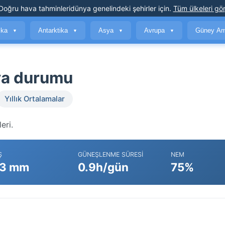
Doğru hava tahminleri
dünya genelindeki şehirler için
.
Tüm ülkeleri gör
ika
Antarktika
Asya
Avrupa
Güney Am
▼
▼
▼
▼
va durumu
Yıllık Ortalamalar
eri.
Ş
GÜNEŞLENME SÜRESI
NEM
3 mm
0.9h/gün
75%