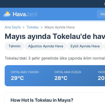
Hava.
best
Afr
Ana Sayfa
>
Tokelau
>
Mayıs Ayında Hava
Mayıs ayında Tokelau'de ha
Tahmin
Ağustos Ayında Hava
Eylül Ayında Hava
Tokelau'deki 3 şehir genelinde ülke çapında iklim normall
ORTALAMA YÜKSEK
ORTALAMA DÜŞÜK
YAĞI
29°C
28°C
20
How Hot Is Tokelau in Mayıs?