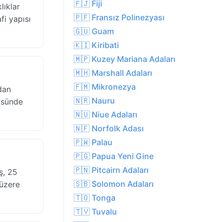
🇫🇯 Fiji
lıklar
🇵🇫 Fransız Polinezyası
fi yapısı
🇬🇺 Guam
🇰🇮 Kiribati
🇲🇵 Kuzey Mariana Adaları
🇲🇭 Marshall Adaları
🇫🇲 Mikronezya
dan
🇳🇷 Nauru
tüsünde
🇳🇺 Niue Adaları
🇳🇫 Norfolk Adası
🇵🇼 Palau
🇵🇬 Papua Yeni Gine
🇵🇳 Pitcairn Adaları
ş, 25
🇸🇧 Solomon Adaları
 üzere
🇹🇴 Tonga
🇹🇻 Tuvalu