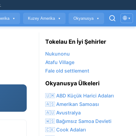
.
🌐
erika
Kuzey Amerika
Okyanusya
▾
▼
▼
▼
Tokelau En İyi Şehirler
Nukunonu
Atafu Village
Fale old settlement
Okyanusya Ülkeleri
🇺🇲 ABD Küçük Harici Adaları
🇦🇸 Amerikan Samoası
🇦🇺 Avustralya
🇼🇸 Bağımsız Samoa Devleti
🇨🇰 Cook Adaları