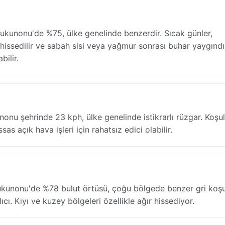
Nukunonu'de %75, ülke genelinde benzerdir. Sıcak günler,
ssedilir ve sabah sisi veya yağmur sonrası buhar yaygındı
bilir.
unonu şehrinde 23 kph, ülke genelinde istikrarlı rüzgar. Koşul
as açık hava işleri için rahatsız edici olabilir.
ukunonu'de %78 bulut örtüsü, çoğu bölgede benzer gri koşul
. Kıyı ve kuzey bölgeleri özellikle ağır hissediyor.