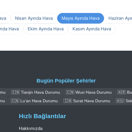
ava
Nisan Ayında Hava
Mayıs Ayında Hava
Haziran Ay
ında Hava
Ekim Ayında Hava
Kasım Ayında Hava
Bugün Popüler Şehirler
umu
🇨🇳 Tianjin Hava Durumu
🇨🇳 Wuxi Hava Durumu
🇦🇷 B
umu
🇨🇳 Lu’an Hava Durumu
🇮🇳 Surat Hava Durumu
🇦🇺 Si
Hızlı Bağlantılar
Hakkımızda