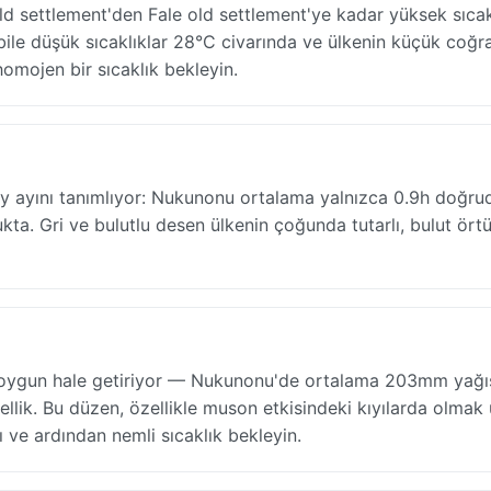
ld settlement'den Fale old settlement'ye kadar yüksek sıcak
bile düşük sıcaklıklar 28°C civarında ve ülkenin küçük coğra
homojen bir sıcaklık bekleyin.
May ayını tanımlıyor: Nukunonu ortalama yalnızca 0.9h doğru
kta. Gri ve bulutlu desen ülkenin çoğunda tutarlı, bulut ör
doygun hale getiriyor — Nukunonu'de ortalama 203mm yağı
llik. Bu düzen, özellikle muson etkisindeki kıyılarda olmak
ı ve ardından nemli sıcaklık bekleyin.