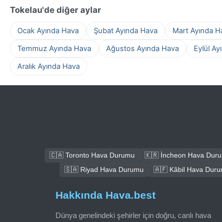
Tokelau'de diğer aylar
Ocak Ayında Hava
Şubat Ayında Hava
Mart Ayında H
Temmuz Ayında Hava
Ağustos Ayında Hava
Eylül Ay
Aralık Ayında Hava
🇨🇦 Toronto Hava Durumu
🇰🇷 İncheon Hava Dur
🇸🇦 Riyad Hava Durumu
🇦🇫 Kâbil Hava Dur
Hakkında Hava.best
Dünya genelindeki şehirler için doğru, canlı hava