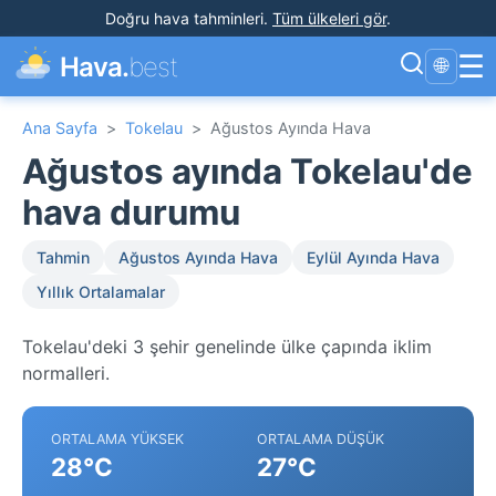
Doğru hava tahminleri
.
Tüm ülkeleri gör
.
☰
Hava.
best
🌐
Ana Sayfa
>
Tokelau
>
Ağustos Ayında Hava
Ağustos ayında Tokelau'de
hava durumu
Tahmin
Ağustos Ayında Hava
Eylül Ayında Hava
Yıllık Ortalamalar
Tokelau'deki 3 şehir genelinde ülke çapında iklim
normalleri.
ORTALAMA YÜKSEK
ORTALAMA DÜŞÜK
28°C
27°C