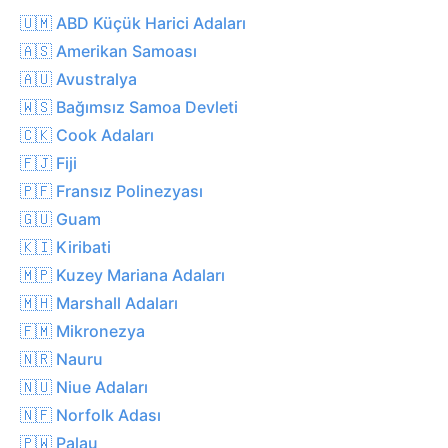
🇺🇲 ABD Küçük Harici Adaları
🇦🇸 Amerikan Samoası
🇦🇺 Avustralya
🇼🇸 Bağımsız Samoa Devleti
🇨🇰 Cook Adaları
🇫🇯 Fiji
🇵🇫 Fransız Polinezyası
🇬🇺 Guam
🇰🇮 Kiribati
🇲🇵 Kuzey Mariana Adaları
🇲🇭 Marshall Adaları
🇫🇲 Mikronezya
🇳🇷 Nauru
🇳🇺 Niue Adaları
🇳🇫 Norfolk Adası
🇵🇼 Palau