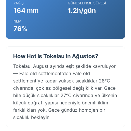
YAĞIŞ
GÜNEŞLENME SÜRESI
164 mm
1.2h/gün
NEM
76%
How Hot Is Tokelau in Ağustos?
Tokelau, August ayında eşit şekilde kavruluyor
— Fale old settlement'den Fale old
settlement'ye kadar yüksek sıcaklıklar 28°C
civarında, çok az bölgesel değişiklik var. Gece
bile düşük sıcaklıklar 27°C civarında ve ülkenin
küçük coğrafi yapısı nedeniyle önemli iklim
farklılıkları yok. Gece gündüz homojen bir
sıcaklık bekleyin.