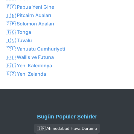
🇵🇬 Papua Yeni Gine
🇵🇳 Pitcairn Adaları
🇸🇧 Solomon Adaları
🇹🇴 Tonga
🇹🇻 Tuvalu
🇻🇺 Vanuatu Cumhuriyeti
🇼🇫 Wallis ve Futuna
🇳🇨 Yeni Kaledonya
🇳🇿 Yeni Zelanda
Bugün Popüler Şehirler
🇮🇳 Ahmedabad Hava Durumu