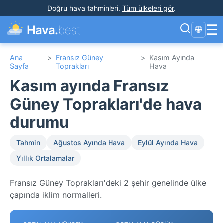
Doğru hava tahminleri
.
Tüm ülkeleri gör
.
☰
Hava.
best
🌐
Ana
>
Fransız Güney
>
Kasım Ayında
Sayfa
Toprakları
Hava
Kasım ayında Fransız
Güney Toprakları'de hava
durumu
Tahmin
Ağustos Ayında Hava
Eylül Ayında Hava
Yıllık Ortalamalar
Fransız Güney Toprakları'deki 2 şehir genelinde ülke
çapında iklim normalleri.