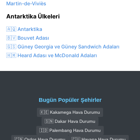
Martin-de-Viviès
Antarktika Ülkeleri
🇦🇶 Antarktika
🇧🇻 Bouvet Adası
🇬🇸 Güney Georgia ve Güney Sandwich Adaları
🇭🇲 Heard Adası ve McDonald Adaları
Bugün Popüler Şehirler
🇰🇪 Kakamega Hava Durumu
🇸🇳 Dakar Hava Durumu
🇮🇩 Palembang Hava Durumu
🇨🇳 Ordos Hava Durumu
🇨🇺 Havana Hava Durumu