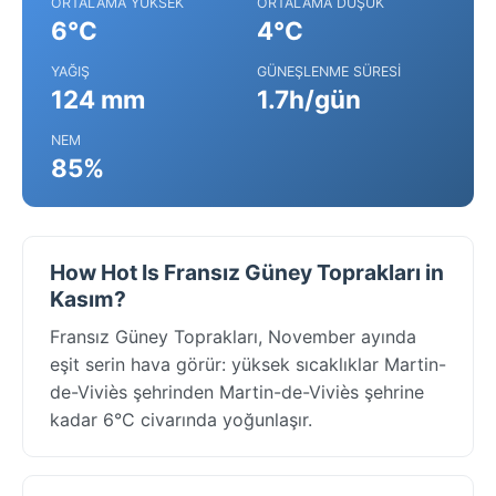
ORTALAMA YÜKSEK
ORTALAMA DÜŞÜK
6°C
4°C
YAĞIŞ
GÜNEŞLENME SÜRESI
124 mm
1.7h/gün
NEM
85%
How Hot Is Fransız Güney Toprakları in
Kasım?
Fransız Güney Toprakları, November ayında
eşit serin hava görür: yüksek sıcaklıklar Martin-
de-Viviès şehrinden Martin-de-Viviès şehrine
kadar 6°C civarında yoğunlaşır.