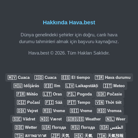
Hakkında Hava.best
Dünya genelindeki şehirler için doğru, canlı hava
durumu tahminleri almak için başvuru kaynağınız.
Hava.best © 2026. Tüm Hakları Saklıdır.
🇲🇾
🇮🇩
🇪🇸
🇹🇷
Cuaca
Cuaca
El tiempo
Hava durumu
🇭🇺
🇪🇪
🇱🇻
🇮🇹
Időjárás
Ilm
Laikapstākļi
Meteo
🇫🇷
🇱🇹
🇵🇱
🇸🇰
Météo
Oras
Pogoda
Počasie
🇨🇿
🇫🇮
🇵🇹
🇻🇳
Počasí
Sää
Tempo
Thời tiết
🇩🇰
🇷🇸
🇸🇮
🇷🇴
Vejret
Vreme
Vreme
Vremea
🇸🇪
🇳🇴
🇬🇧🇺🇸
🇳🇱
Vädret
Været
Weather
Weer
🇩🇪
🇺🇦
🇷🇺
🇸🇦
Wetter
Погода
Погода
الطقس
🇹🇭
🇯🇵
🇭🇰
🇹🇼
สภาพอากาศ
天気
天氣
天氣預報