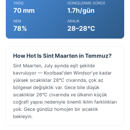
YAĞIŞ
GÜNEŞLENME SÜRESI
70 mm
1.7h/gün
NEM
ARALIK
78%
28–28°C
How Hot Is Sint Maarten in Temmuz?
Sint Maarten, July ayında eşit şekilde
kavruluyor — Koolbaai'den Windsor'ye kadar
yüksek sıcaklıklar 28°C civarında, çok az
bölgesel değişiklik var. Gece bile düşük
sıcaklıklar 26°C civarında ve ülkenin küçük
coğrafi yapısı nedeniyle önemli iklim farklılıkları
yok. Gece gündüz homojen bir sıcaklık
bekleyin.