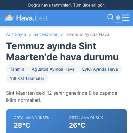
Doğru hava tahminleri
.
Tüm ülkeleri gör
.
☰
Hava.
best
🌐
Ana Sayfa
>
Sint Maarten
>
Temmuz Ayında Hava
Temmuz ayında Sint
Maarten'de hava durumu
Tahmin
Ağustos Ayında Hava
Eylül Ayında Hava
Yıllık Ortalamalar
Sint Maarten'deki 12 şehir genelinde ülke çapında
iklim normalleri.
ORTALAMA YÜKSEK
ORTALAMA DÜŞÜK
28°C
26°C