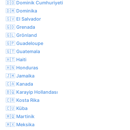
🇩🇴 Dominik Cumhuriyeti
🇩🇲 Dominika
🇸🇻 El Salvador
🇬🇩 Grenada
🇬🇱 Grönland
🇬🇵 Guadeloupe
🇬🇹 Guatemala
🇭🇹 Haiti
🇭🇳 Honduras
🇯🇲 Jamaika
🇨🇦 Kanada
🇧🇶 Karayip Hollandası
🇨🇷 Kosta Rika
🇨🇺 Küba
🇲🇶 Martinik
🇲🇽 Meksika