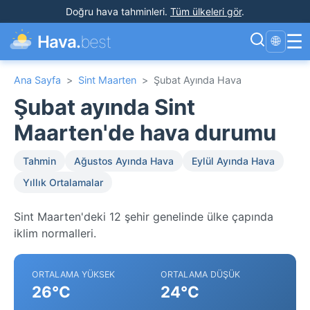
Doğru hava tahminleri
.
Tüm ülkeleri gör
.
☰
Hava.
best
🌐
Ana Sayfa
>
Sint Maarten
>
Şubat Ayında Hava
Şubat ayında Sint
Maarten'de hava durumu
Tahmin
Ağustos Ayında Hava
Eylül Ayında Hava
Yıllık Ortalamalar
Sint Maarten'deki 12 şehir genelinde ülke çapında
iklim normalleri.
ORTALAMA YÜKSEK
ORTALAMA DÜŞÜK
26°C
24°C