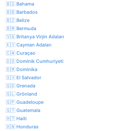
🇧🇸 Bahama
🇧🇧 Barbados
🇧🇿 Belize
🇧🇲 Bermuda
🇻🇬 Britanya Virjin Adaları
🇰🇾 Cayman Adaları
🇨🇼 Curaçao
🇩🇴 Dominik Cumhuriyeti
🇩🇲 Dominika
🇸🇻 El Salvador
🇬🇩 Grenada
🇬🇱 Grönland
🇬🇵 Guadeloupe
🇬🇹 Guatemala
🇭🇹 Haiti
🇭🇳 Honduras