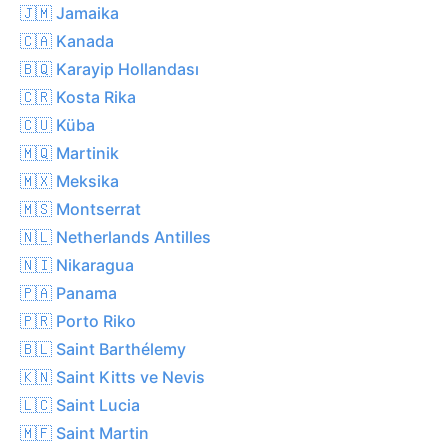
🇯🇲 Jamaika
🇨🇦 Kanada
🇧🇶 Karayip Hollandası
🇨🇷 Kosta Rika
🇨🇺 Küba
🇲🇶 Martinik
🇲🇽 Meksika
🇲🇸 Montserrat
🇳🇱 Netherlands Antilles
🇳🇮 Nikaragua
🇵🇦 Panama
🇵🇷 Porto Riko
🇧🇱 Saint Barthélemy
🇰🇳 Saint Kitts ve Nevis
🇱🇨 Saint Lucia
🇲🇫 Saint Martin