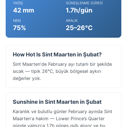
YAĞIŞ
GÜNEŞLENME SÜRESI
42 mm
1.7h/gün
NEM
ARALIK
75%
25–26°C
How Hot Is Sint Maarten in Şubat?
Sint Maarten'de February ayı tutarlı bir şekilde
sıcak — tipik 26°C, büyük bölgesel aykırı
değerler yok.
Sunshine in Sint Maarten in Şubat
Karanlık ve bulutlu günler February ayında Sint
Maarten'a hakim — Lower Prince’s Quarter
günde yalnızca 1.7h güneş ışığı alıyor ve bu