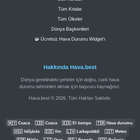
Tüm Kıtalar
Tüm Ülkeler
Dünya Başkentleri
🧩 Ücretsiz Hava Durumu Widget'ı
Hakkında Hava.best
Dünya genelindeki şehirler için doğru, canlı hava
durumu tahminleri almak için başvuru kaynağınız.
Hava.best © 2026. Tüm Hakları Saklıdır.
🇲🇾
🇮🇩
🇪🇸
🇹🇷
Cuaca
Cuaca
El tiempo
Hava durumu
🇭🇺
🇪🇪
🇱🇻
🇮🇹
Időjárás
Ilm
Laikapstākļi
Meteo
🇫🇷
🇱🇹
🇵🇱
🇸🇰
Météo
Oras
Pogoda
Počasie