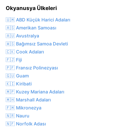
Okyanusya Ülkeleri
🇺🇲 ABD Küçük Harici Adaları
🇦🇸 Amerikan Samoası
🇦🇺 Avustralya
🇼🇸 Bağımsız Samoa Devleti
🇨🇰 Cook Adaları
🇫🇯 Fiji
🇵🇫 Fransız Polinezyası
🇬🇺 Guam
🇰🇮 Kiribati
🇲🇵 Kuzey Mariana Adaları
🇲🇭 Marshall Adaları
🇫🇲 Mikronezya
🇳🇷 Nauru
🇳🇫 Norfolk Adası