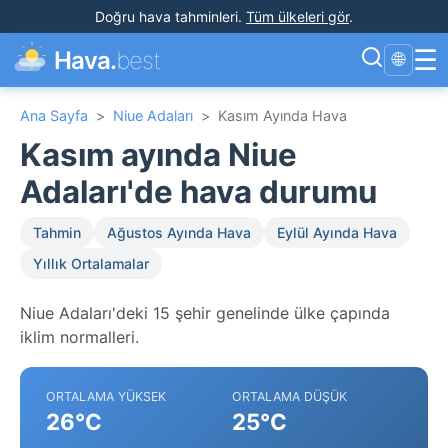
Doğru hava tahminleri
.
Tüm ülkeleri gör
.
☰
Hava.
best
🌐
Ana Sayfa
>
Niue Adaları
>
Kasım Ayında Hava
Kasım ayında Niue
Adaları'de hava durumu
Tahmin
Ağustos Ayında Hava
Eylül Ayında Hava
Yıllık Ortalamalar
Niue Adaları'deki 15 şehir genelinde ülke çapında
iklim normalleri.
ORTALAMA YÜKSEK
ORTALAMA DÜŞÜK
26°C
25°C