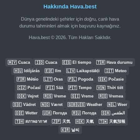
Hakkında Hava.best
Dünya genelindeki şehirler için doğru, canlı hava
durumu tahminleri almak için başvuru kaynağınız.
Hava.best © 2026. Tüm Hakları Saklıdır.
🇲🇾
🇮🇩
🇪🇸
🇹🇷
Cuaca
Cuaca
El tiempo
Hava durumu
🇭🇺
🇪🇪
🇱🇻
🇮🇹
Időjárás
Ilm
Laikapstākļi
Meteo
🇫🇷
🇱🇹
🇵🇱
🇸🇰
Météo
Oras
Pogoda
Počasie
🇨🇿
🇫🇮
🇵🇹
🇻🇳
Počasí
Sää
Tempo
Thời tiết
🇩🇰
🇷🇸
🇸🇮
🇷🇴
Vejret
Vreme
Vreme
Vremea
🇸🇪
🇳🇴
🇬🇧🇺🇸
🇳🇱
Vädret
Været
Weather
Weer
🇩🇪
🇺🇦
🇷🇺
🇸🇦
Wetter
Погода
Погода
الطقس
🇹🇭
🇯🇵
🇭🇰
🇹🇼
สภาพอากาศ
天気
天氣
天氣預報
🇰🇷
날씨