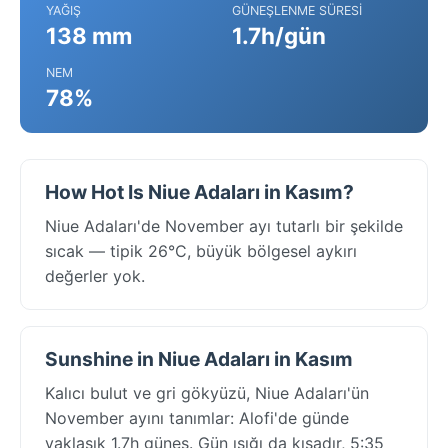
YAĞIŞ
GÜNEŞLENME SÜRESI
138 mm
1.7h/gün
NEM
78%
How Hot Is Niue Adaları in Kasım?
Niue Adaları'de November ayı tutarlı bir şekilde
sıcak — tipik 26°C, büyük bölgesel aykırı
değerler yok.
Sunshine in Niue Adaları in Kasım
Kalıcı bulut ve gri gökyüzü, Niue Adaları'ün
November ayını tanımlar: Alofi'de günde
yaklaşık 1.7h güneş. Gün ışığı da kısadır, 5:35