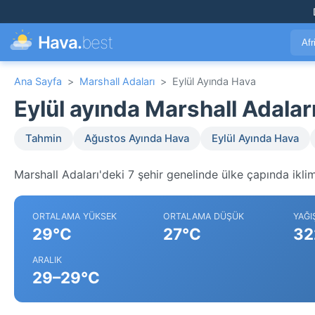
Hava.
best
Afr
Ana Sayfa
>
Marshall Adaları
>
Eylül Ayında Hava
Eylül ayında Marshall Adala
Tahmin
Ağustos Ayında Hava
Eylül Ayında Hava
Marshall Adaları'deki 7 şehir genelinde ülke çapında iklim
ORTALAMA YÜKSEK
ORTALAMA DÜŞÜK
YAĞI
29°C
27°C
32
ARALIK
29–29°C