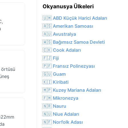
Okyanusya Ülkeleri
🇺🇲 ABD Küçük Harici Adaları
C,
🇦🇸 Amerikan Samoası
u
🇦🇺 Avustralya
🇼🇸 Bağımsız Samoa Devleti
🇨🇰 Cook Adaları
🇫🇯 Fiji
🇵🇫 Fransız Polinezyası
 örtüsü
🇬🇺 Guam
güneş
🇰🇮 Kiribati
🇲🇵 Kuzey Mariana Adaları
🇫🇲 Mikronezya
🇳🇷 Nauru
🇳🇺 Niue Adaları
a 322mm
🇳🇫 Norfolk Adası
rda