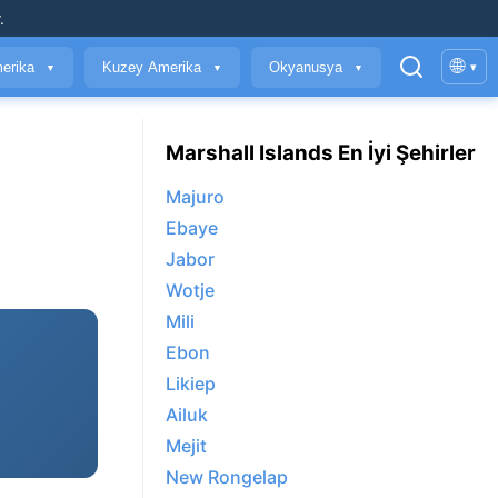
.
🌐
erika
Kuzey Amerika
Okyanusya
▾
▼
▼
▼
Marshall Islands En İyi Şehirler
Majuro
Ebaye
Jabor
Wotje
Mili
Ebon
Likiep
Ailuk
Mejit
New Rongelap