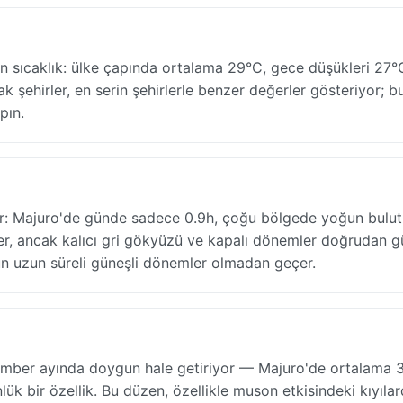
 sıcaklık: ülke çapında ortalama 29°C, gece düşükleri 27°
ak şehirler, en serin şehirlerle benzer değerler gösteriyor; b
pın.
rür: Majuro'de günde sadece 0.9h, çoğu bölgede yoğun bulut
er, ancak kalıcı gri gökyüzü ve kapalı dönemler doğrudan 
gün uzun süreli güneşli dönemler olmadan geçer.
ptember ayında doygun hale getiriyor — Majuro'de ortalam
ük bir özellik. Bu düzen, özellikle muson etkisindeki kıyıla