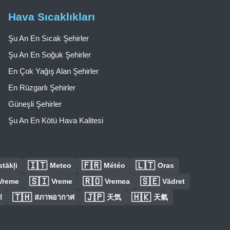
Hava Sıcaklıkları
Şu An En Sıcak Şehirler
Şu An En Soğuk Şehirler
En Çok Yağış Alan Şehirler
En Rüzgarlı Şehirler
Güneşli Şehirler
Şu An En Kötü Hava Kalitesi
🇮🇹
🇫🇷
🇱🇹
tākļi
Meteo
Météo
Oras
🇸🇮
🇷🇴
🇸🇪
Vreme
Vreme
Vremea
Vädret
🇹🇭
🇯🇵
🇭🇰
ا
สภาพอากาศ
天気
天氣