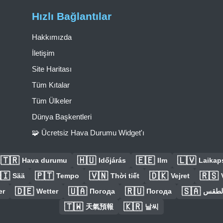
Hızlı Bağlantılar
Hakkımızda
İletişim
Site Haritası
Tüm Kıtalar
Tüm Ülkeler
Dünya Başkentleri
🧩 Ücretsiz Hava Durumu Widget'ı
🇹🇷
🇭🇺
🇪🇪
🇱🇻
Hava durumu
Időjárás
Ilm
Laikaps
🇮
🇵🇹
🇻🇳
🇩🇰
🇷🇸
Sää
Tempo
Thời tiết
Vejret
🇩🇪
🇺🇦
🇷🇺
🇸🇦
er
Wetter
Погода
Погода
الطق
🇹🇼
🇰🇷
天氣預報
날씨