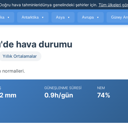
Doğru hava tahminleri
dünya genelindeki şehirler için
.
Tüm ülkeleri gör
ika
Antarktika
Asya
Avrupa
Güney Am
▼
▼
▼
▼
rı'de hava durumu
Yıllık Ortalamalar
 normalleri.
Ş
GÜNEŞLENME SÜRESI
NEM
2 mm
0.9h/gün
74%