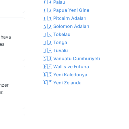
🇵🇼 Palau
🇵🇬 Papua Yeni Gine
🇵🇳 Pitcairn Adaları
🇸🇧 Solomon Adaları
🇹🇰 Tokelau
 hava
🇹🇴 Tonga
fes
🇹🇻 Tuvalu
🇻🇺 Vanuatu Cumhuriyeti
🇼🇫 Wallis ve Futuna
🇳🇨 Yeni Kaledonya
🇳🇿 Yeni Zelanda
nzer
r.