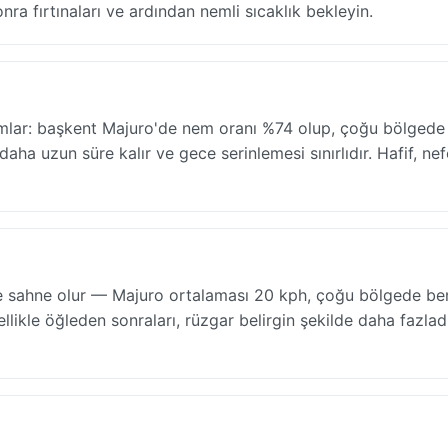
ra fırtınaları ve ardından nemli sıcaklık bekleyin.
anımlar: başkent Majuro'de nem oranı %74 olup, çoğu bölgede
 daha uzun süre kalır ve gece serinlemesi sınırlıdır. Hafif, ne
lere sahne olur — Majuro ortalaması 20 kph, çoğu bölgede be
zellikle öğleden sonraları, rüzgar belirgin şekilde daha fazladı