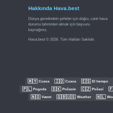
Hakkında Hava.best
Dünya genelindeki şehirler için doğru, canlı hava
durumu tahminleri almak için başvuru
kaynağınız.
Hava.best © 2026. Tüm Hakları Saklıdır.
🇲🇾
🇮🇩
🇪🇸
Cuaca
Cuaca
El tiempo
🇵🇱
🇸🇰
🇨🇿

Pogoda
Počasie
Počasí
🇳🇴
🇬🇧🇺🇸
🇳🇱
Været
Weather
We