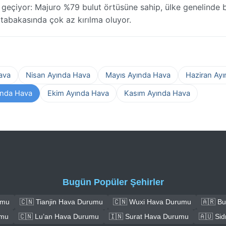
 geçiyor: Majuro %79 bulut örtüsüne sahip, ülke genelinde 
ut tabakasında çok az kırılma oluyor.
ava
Nisan Ayında Hava
Mayıs Ayında Hava
Haziran Ay
ında Hava
Ekim Ayında Hava
Kasım Ayında Hava
Bugün Popüler Şehirler
umu
🇨🇳 Tianjin Hava Durumu
🇨🇳 Wuxi Hava Durumu
🇦🇷 B
umu
🇨🇳 Lu’an Hava Durumu
🇮🇳 Surat Hava Durumu
🇦🇺 Si