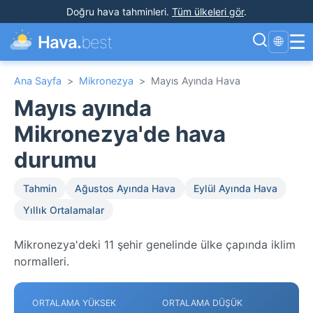
Doğru hava tahminleri
.
Tüm ülkeleri gör
.
☰
Hava.
best
🌐
Ana Sayfa
>
Mikronezya
>
Mayıs Ayında Hava
Mayıs ayında
Mikronezya'de hava
durumu
Tahmin
Ağustos Ayında Hava
Eylül Ayında Hava
Yıllık Ortalamalar
Mikronezya'deki 11 şehir genelinde ülke çapında iklim
normalleri.
ORTALAMA YÜKSEK
ORTALAMA DÜŞÜK