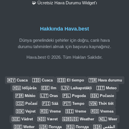
🧩 Ücretsiz Hava Durumu Widget'ı
Hakkında Hava.best
Dünya genelindeki şehirler için doğru, canlı hava
durumu tahminleri almak için başvuru kaynağınız.
Hava.best © 2026. Tüm Hakları Saklıdır.
🇲🇾
🇮🇩
🇪🇸
🇹🇷
Cuaca
Cuaca
El tiempo
Hava durumu
🇭🇺
🇪🇪
🇱🇻
🇮🇹
Időjárás
Ilm
Laikapstākļi
Meteo
🇫🇷
🇱🇹
🇵🇱
🇸🇰
Météo
Oras
Pogoda
Počasie
🇨🇿
🇫🇮
🇵🇹
🇻🇳
Počasí
Sää
Tempo
Thời tiết
🇩🇰
🇷🇸
🇸🇮
🇷🇴
Vejret
Vreme
Vreme
Vremea
🇸🇪
🇳🇴
🇬🇧🇺🇸
🇳🇱
Vädret
Været
Weather
Weer
🇩🇪
🇺🇦
🇷🇺
🇸🇦
Wetter
Погода
Погода
الطقس