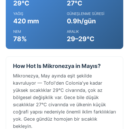
29°C
27°C
YAĞIŞ
GÜNEŞLENME SÜRESI
420 mm
0.9h/gün
NEM
ARALIK
78%
29–29°C
How Hot Is Mikronezya in Mayıs?
Mikronezya, May ayında eşit şekilde
kavruluyor — Tofol'den Colonia'ye kadar
yüksek sıcaklıklar 29°C civarında, çok az
bölgesel değişiklik var. Gece bile düşük
sıcaklıklar 27°C civarında ve ülkenin küçük
coğrafi yapısı nedeniyle önemli iklim farklılıkları
yok. Gece gündüz homojen bir sıcaklık
bekleyin.