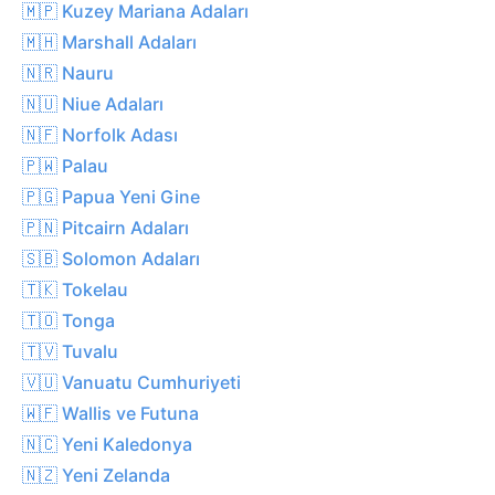
🇲🇵 Kuzey Mariana Adaları
🇲🇭 Marshall Adaları
🇳🇷 Nauru
🇳🇺 Niue Adaları
🇳🇫 Norfolk Adası
🇵🇼 Palau
🇵🇬 Papua Yeni Gine
🇵🇳 Pitcairn Adaları
🇸🇧 Solomon Adaları
🇹🇰 Tokelau
🇹🇴 Tonga
🇹🇻 Tuvalu
🇻🇺 Vanuatu Cumhuriyeti
🇼🇫 Wallis ve Futuna
🇳🇨 Yeni Kaledonya
🇳🇿 Yeni Zelanda