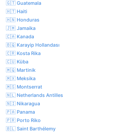
🇬🇹 Guatemala
🇭🇹 Haiti
🇭🇳 Honduras
🇯🇲 Jamaika
🇨🇦 Kanada
🇧🇶 Karayip Hollandası
🇨🇷 Kosta Rika
🇨🇺 Küba
🇲🇶 Martinik
🇲🇽 Meksika
🇲🇸 Montserrat
🇳🇱 Netherlands Antilles
🇳🇮 Nikaragua
🇵🇦 Panama
🇵🇷 Porto Riko
🇧🇱 Saint Barthélemy