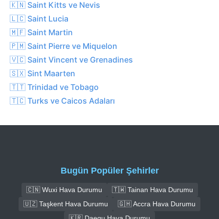
🇰🇳 Saint Kitts ve Nevis
🇱🇨 Saint Lucia
🇲🇫 Saint Martin
🇵🇲 Saint Pierre ve Miquelon
🇻🇨 Saint Vincent ve Grenadines
🇸🇽 Sint Maarten
🇹🇹 Trinidad ve Tobago
🇹🇨 Turks ve Caicos Adaları
Bugün Popüler Şehirler
🇨🇳 Wuxi Hava Durumu
🇹🇼 Tainan Hava Durumu
🇺🇿 Taşkent Hava Durumu
🇬🇭 Accra Hava Durumu
🇰🇷 Daegu Hava Durumu