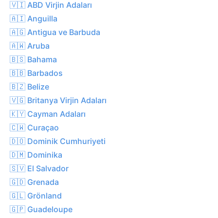
🇻🇮 ABD Virjin Adaları
🇦🇮 Anguilla
🇦🇬 Antigua ve Barbuda
🇦🇼 Aruba
🇧🇸 Bahama
🇧🇧 Barbados
🇧🇿 Belize
🇻🇬 Britanya Virjin Adaları
🇰🇾 Cayman Adaları
🇨🇼 Curaçao
🇩🇴 Dominik Cumhuriyeti
🇩🇲 Dominika
🇸🇻 El Salvador
🇬🇩 Grenada
🇬🇱 Grönland
🇬🇵 Guadeloupe