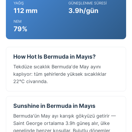
YAĞIŞ
GÜNEŞLENME SÜRESI
112 mm
3.9h/gün
NEM
79%
How Hot Is Bermuda in Mayıs?
Tekdüze sıcaklık Bermuda'de May ayını
kaplıyor: tüm şehirlerde yüksek sıcaklıklar
22°C civarında.
Sunshine in Bermuda in Mayıs
Bermuda'ün May ayı karışık gökyüzü getirir —
Saint George ortalama 3.9h güneş alır, ülke
genelinde benzer koşullar. Bulutlu dönemler