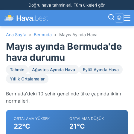
Doğru hava tahminleri
.
Tüm ülkeleri gör
.
☰
Hava.
best
🌐
Ana Sayfa
>
Bermuda
>
Mayıs Ayında Hava
Mayıs ayında Bermuda'de
hava durumu
Tahmin
Ağustos Ayında Hava
Eylül Ayında Hava
Yıllık Ortalamalar
Bermuda'deki 10 şehir genelinde ülke çapında iklim
normalleri.
ORTALAMA YÜKSEK
ORTALAMA DÜŞÜK
22°C
21°C