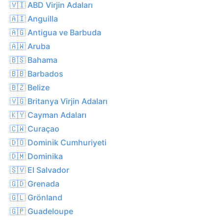
🇻🇮 ABD Virjin Adaları
🇦🇮 Anguilla
🇦🇬 Antigua ve Barbuda
🇦🇼 Aruba
🇧🇸 Bahama
🇧🇧 Barbados
🇧🇿 Belize
🇻🇬 Britanya Virjin Adaları
🇰🇾 Cayman Adaları
🇨🇼 Curaçao
🇩🇴 Dominik Cumhuriyeti
🇩🇲 Dominika
🇸🇻 El Salvador
🇬🇩 Grenada
🇬🇱 Grönland
🇬🇵 Guadeloupe