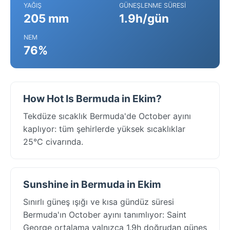
YAĞIŞ
GÜNEŞLENME SÜRESI
205 mm
1.9h/gün
NEM
76%
How Hot Is Bermuda in Ekim?
Tekdüze sıcaklık Bermuda'de October ayını
kaplıyor: tüm şehirlerde yüksek sıcaklıklar
25°C civarında.
Sunshine in Bermuda in Ekim
Sınırlı güneş ışığı ve kısa gündüz süresi
Bermuda'ın October ayını tanımlıyor: Saint
George ortalama yalnızca 1.9h doğrudan güneş