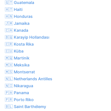
🇬🇹 Guatemala
🇭🇹 Haiti
🇭🇳 Honduras
🇯🇲 Jamaika
🇨🇦 Kanada
🇧🇶 Karayip Hollandası
🇨🇷 Kosta Rika
🇨🇺 Küba
🇲🇶 Martinik
🇲🇽 Meksika
🇲🇸 Montserrat
🇳🇱 Netherlands Antilles
🇳🇮 Nikaragua
🇵🇦 Panama
🇵🇷 Porto Riko
🇧🇱 Saint Barthélemy