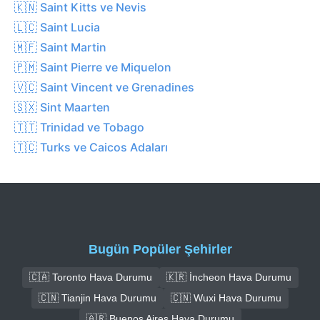
🇰🇳 Saint Kitts ve Nevis
🇱🇨 Saint Lucia
🇲🇫 Saint Martin
🇵🇲 Saint Pierre ve Miquelon
🇻🇨 Saint Vincent ve Grenadines
🇸🇽 Sint Maarten
🇹🇹 Trinidad ve Tobago
🇹🇨 Turks ve Caicos Adaları
Bugün Popüler Şehirler
🇨🇦 Toronto Hava Durumu
🇰🇷 İncheon Hava Durumu
🇨🇳 Tianjin Hava Durumu
🇨🇳 Wuxi Hava Durumu
🇦🇷 Buenos Aires Hava Durumu