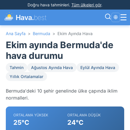
Doğru hava tahminleri
.
Tüm ülkeleri gör
.
☰
Hava.
best
🌐
Ana Sayfa
>
Bermuda
>
Ekim Ayında Hava
Ekim ayında Bermuda'de
hava durumu
Tahmin
Ağustos Ayında Hava
Eylül Ayında Hava
Yıllık Ortalamalar
Bermuda'deki 10 şehir genelinde ülke çapında iklim
normalleri.
ORTALAMA YÜKSEK
ORTALAMA DÜŞÜK
25°C
24°C