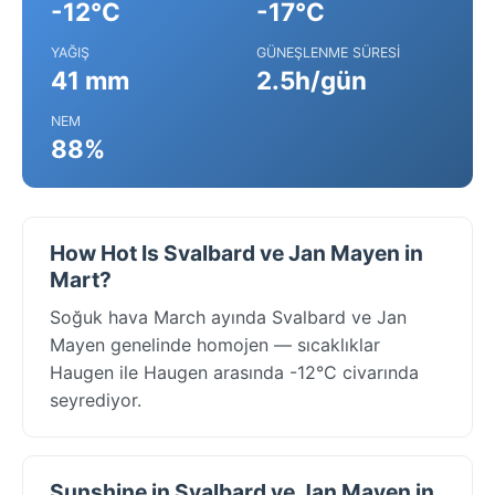
-12°C
-17°C
YAĞIŞ
GÜNEŞLENME SÜRESI
41 mm
2.5h/gün
NEM
88%
How Hot Is Svalbard ve Jan Mayen in
Mart?
Soğuk hava March ayında Svalbard ve Jan
Mayen genelinde homojen — sıcaklıklar
Haugen ile Haugen arasında -12°C civarında
seyrediyor.
Sunshine in Svalbard ve Jan Mayen in