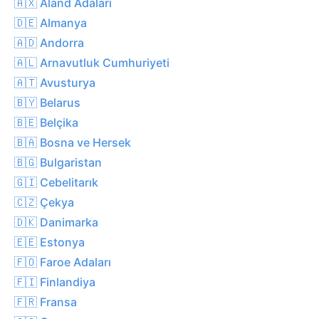
🇦🇽 Åland Adaları
🇩🇪 Almanya
🇦🇩 Andorra
🇦🇱 Arnavutluk Cumhuriyeti
🇦🇹 Avusturya
🇧🇾 Belarus
🇧🇪 Belçika
🇧🇦 Bosna ve Hersek
🇧🇬 Bulgaristan
🇬🇮 Cebelitarık
🇨🇿 Çekya
🇩🇰 Danimarka
🇪🇪 Estonya
🇫🇴 Faroe Adaları
🇫🇮 Finlandiya
🇫🇷 Fransa