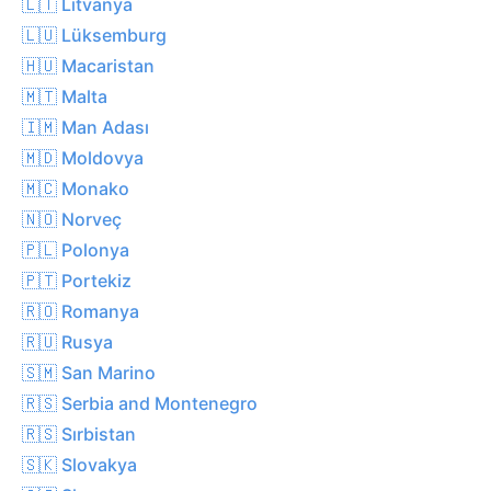
🇱🇹 Litvanya
🇱🇺 Lüksemburg
🇭🇺 Macaristan
🇲🇹 Malta
🇮🇲 Man Adası
🇲🇩 Moldovya
🇲🇨 Monako
🇳🇴 Norveç
🇵🇱 Polonya
🇵🇹 Portekiz
🇷🇴 Romanya
🇷🇺 Rusya
🇸🇲 San Marino
🇷🇸 Serbia and Montenegro
🇷🇸 Sırbistan
🇸🇰 Slovakya