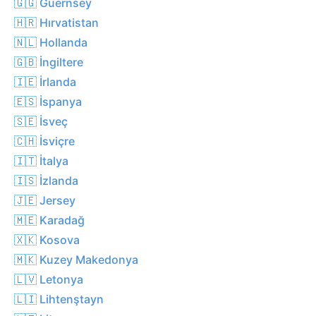
🇬🇬 Guernsey
🇭🇷 Hırvatistan
🇳🇱 Hollanda
🇬🇧 İngiltere
🇮🇪 İrlanda
🇪🇸 İspanya
🇸🇪 İsveç
🇨🇭 İsviçre
🇮🇹 İtalya
🇮🇸 İzlanda
🇯🇪 Jersey
🇲🇪 Karadağ
🇽🇰 Kosova
🇲🇰 Kuzey Makedonya
🇱🇻 Letonya
🇱🇮 Lihtenştayn