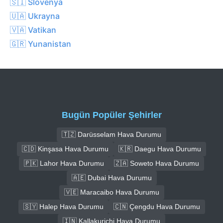
🇸🇮 Slovenya
🇺🇦 Ukrayna
🇻🇦 Vatikan
🇬🇷 Yunanistan
Bugün Popüler Şehirler
🇹🇿 Darüsselam Hava Durumu
🇨🇩 Kinşasa Hava Durumu
🇰🇷 Daegu Hava Durumu
🇵🇰 Lahor Hava Durumu
🇿🇦 Soweto Hava Durumu
🇦🇪 Dubai Hava Durumu
🇻🇪 Maracaibo Hava Durumu
🇸🇾 Halep Hava Durumu
🇨🇳 Çengdu Hava Durumu
🇮🇳 Kallakurichi Hava Durumu