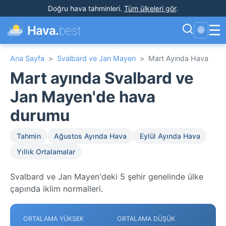
Doğru hava tahminleri
.
Tüm ülkeleri gör
.
☰
Hava.
best
🌐
Ana Sayfa
>
Svalbard ve Jan Mayen
>
Mart Ayında Hava
Mart ayında Svalbard ve
Jan Mayen'de hava
durumu
Tahmin
Ağustos Ayında Hava
Eylül Ayında Hava
Yıllık Ortalamalar
Svalbard ve Jan Mayen'deki 5 şehir genelinde ülke
çapında iklim normalleri.
ORTALAMA YÜKSEK
ORTALAMA DÜŞÜK