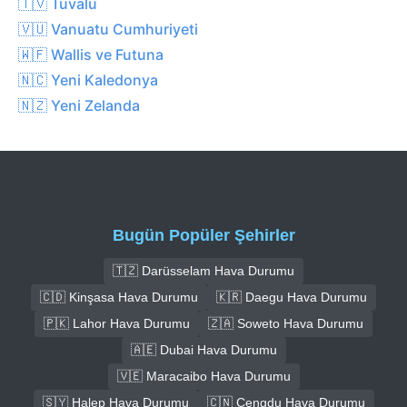
🇹🇻 Tuvalu
🇻🇺 Vanuatu Cumhuriyeti
🇼🇫 Wallis ve Futuna
🇳🇨 Yeni Kaledonya
🇳🇿 Yeni Zelanda
Bugün Popüler Şehirler
🇹🇿 Darüsselam Hava Durumu
🇨🇩 Kinşasa Hava Durumu
🇰🇷 Daegu Hava Durumu
🇵🇰 Lahor Hava Durumu
🇿🇦 Soweto Hava Durumu
🇦🇪 Dubai Hava Durumu
🇻🇪 Maracaibo Hava Durumu
🇸🇾 Halep Hava Durumu
🇨🇳 Çengdu Hava Durumu