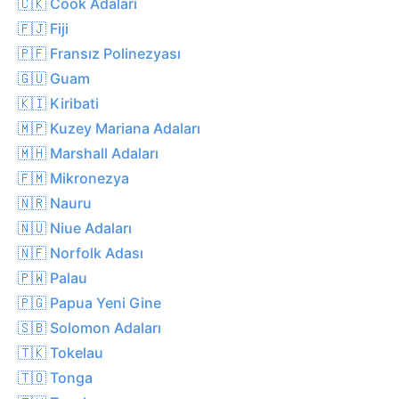
🇨🇰 Cook Adaları
🇫🇯 Fiji
🇵🇫 Fransız Polinezyası
🇬🇺 Guam
🇰🇮 Kiribati
🇲🇵 Kuzey Mariana Adaları
🇲🇭 Marshall Adaları
🇫🇲 Mikronezya
🇳🇷 Nauru
🇳🇺 Niue Adaları
🇳🇫 Norfolk Adası
🇵🇼 Palau
🇵🇬 Papua Yeni Gine
🇸🇧 Solomon Adaları
🇹🇰 Tokelau
🇹🇴 Tonga