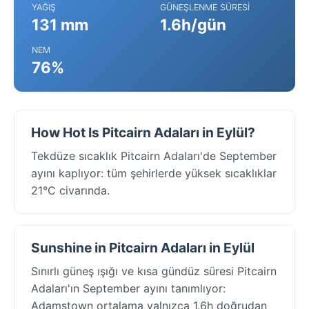
YAĞIŞ
GÜNEŞLENME SÜRESI
131 mm
1.6h/gün
NEM
76%
How Hot Is Pitcairn Adaları in Eylül?
Tekdüze sıcaklık Pitcairn Adaları'de September
ayını kaplıyor: tüm şehirlerde yüksek sıcaklıklar
21°C civarında.
Sunshine in Pitcairn Adaları in Eylül
Sınırlı güneş ışığı ve kısa gündüz süresi Pitcairn
Adaları'ın September ayını tanımlıyor:
Adamstown ortalama yalnızca 1.6h doğrudan