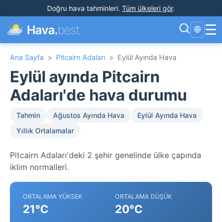
Doğru hava tahminleri
.
Tüm ülkeleri gör
.
☰
Hava.
best
🌐
Ana Sayfa
>
Pitcairn Adaları
>
Eylül Ayında Hava
Eylül ayında Pitcairn
Adaları'de hava durumu
Tahmin
Ağustos Ayında Hava
Eylül Ayında Hava
Yıllık Ortalamalar
Pitcairn Adaları'deki 2 şehir genelinde ülke çapında
iklim normalleri.
ORTALAMA YÜKSEK
ORTALAMA DÜŞÜK
21°C
20°C