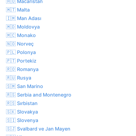
🇭🇺 Macaristan
🇲🇹 Malta
🇮🇲 Man Adası
🇲🇩 Moldovya
🇲🇨 Monako
🇳🇴 Norveç
🇵🇱 Polonya
🇵🇹 Portekiz
🇷🇴 Romanya
🇷🇺 Rusya
🇸🇲 San Marino
🇷🇸 Serbia and Montenegro
🇷🇸 Sırbistan
🇸🇰 Slovakya
🇸🇮 Slovenya
🇸🇯 Svalbard ve Jan Mayen