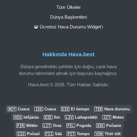
Tüm Ülkeler
Dünya Başkentleri
🧩 Ücretsiz Hava Durumu Widget'ı
Hakkında Hava.best
Dünya genelindeki şehirler için doğru, canlı hava
durumu tahminleri almak için başvuru kaynağınız.
Hava.best © 2026. Tüm Hakları Saklıdır.
🇲🇾
🇮🇩
🇪🇸
🇹🇷
Cuaca
Cuaca
El tiempo
Hava durumu
🇭🇺
🇪🇪
🇱🇻
🇮🇹
Időjárás
Ilm
Laikapstākļi
Meteo
🇫🇷
🇱🇹
🇵🇱
🇸🇰
Météo
Oras
Pogoda
Počasie
🇨🇿
🇫🇮
🇵🇹
🇻🇳
Počasí
Sää
Tempo
Thời tiết