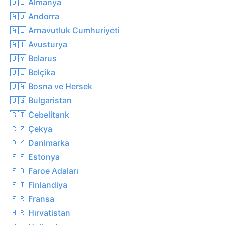
🇩🇪 Almanya
🇦🇩 Andorra
🇦🇱 Arnavutluk Cumhuriyeti
🇦🇹 Avusturya
🇧🇾 Belarus
🇧🇪 Belçika
🇧🇦 Bosna ve Hersek
🇧🇬 Bulgaristan
🇬🇮 Cebelitarık
🇨🇿 Çekya
🇩🇰 Danimarka
🇪🇪 Estonya
🇫🇴 Faroe Adaları
🇫🇮 Finlandiya
🇫🇷 Fransa
🇭🇷 Hırvatistan