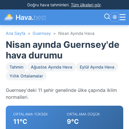
Doğru hava tahminleri
.
Tüm ülkeleri gör
.
☰
Hava.
best
🌐
Ana Sayfa
>
Guernsey
>
Nisan Ayında Hava
Nisan ayında Guernsey'de
hava durumu
Tahmin
Ağustos Ayında Hava
Eylül Ayında Hava
Yıllık Ortalamalar
Guernsey'deki 11 şehir genelinde ülke çapında iklim
normalleri.
ORTALAMA YÜKSEK
ORTALAMA DÜŞÜK
11°C
9°C