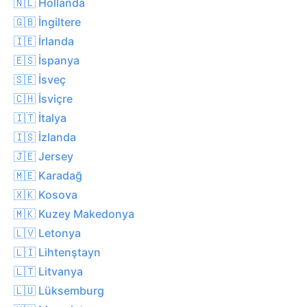
🇳🇱 Hollanda
🇬🇧 İngiltere
🇮🇪 İrlanda
🇪🇸 İspanya
🇸🇪 İsveç
🇨🇭 İsviçre
🇮🇹 İtalya
🇮🇸 İzlanda
🇯🇪 Jersey
🇲🇪 Karadağ
🇽🇰 Kosova
🇲🇰 Kuzey Makedonya
🇱🇻 Letonya
🇱🇮 Lihtenştayn
🇱🇹 Litvanya
🇱🇺 Lüksemburg