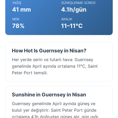
YAĞIŞ
GÜNEŞLENME SÜRESI
41 mm
4.1h/gün
NEM
ARALIK
78%
11–11°C
How Hot Is Guernsey in Nisan?
Her yerde serin ve tutarlı hava: Guernsey
genelinde April ayında ortalama 11°C, Saint
Peter Port temsili.
Sunshine in Guernsey in Nisan
Guernsey genelinde April ayında güneş ve
bulut yer değiştirir: Saint Peter Port günde
ortalama 4.1h doğrudan güneş alır, gün ışığı